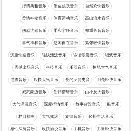
抒情典雅音乐
俏皮跳跃音乐
自然欢快音乐
柔情神秘音乐
体育运动音乐
高山流水音乐
伤感忧怨音乐
柔和宁静音乐
郑重长音音乐
喜气祥和音乐
悠闲自在音乐
紧张轻快音乐
沉重快速音乐
轻快活泼音乐
诙谐浪漫音乐
唱戏音乐
震撼出场音乐
科技音乐
乐器音乐
恢弘大气音乐
过渡音乐
欢快大气音乐
爱的罗曼史音
明亮轻快音乐
威武豪迈音乐
伤怀情绪音乐
由小及大音乐
大气深沉音乐
深度抒情音乐
故事背景音乐
酷音乐
栏目插曲
大气摇滚
旋律音乐
轻松生活音乐
感性深沉音乐
欢快愉悦音乐
手机音乐
力量轻快音乐