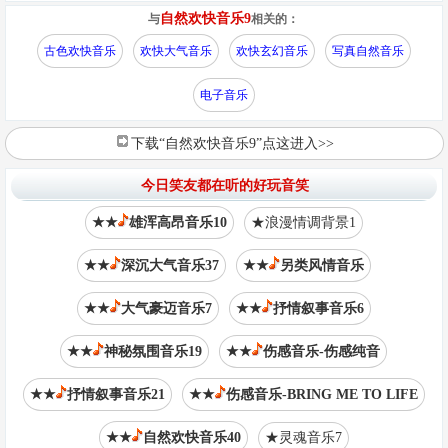
自然欢快音乐9
与
相关的：
古色欢快音乐
欢快大气音乐
欢快玄幻音乐
写真自然音乐
电子音乐
下载“自然欢快音乐9”点这进入>>
今日笑友都在听的好玩音笑
★★
雄浑高昂音乐10
★浪漫情调背景1
★★
深沉大气音乐37
★★
另类风情音乐
★★
大气豪迈音乐7
★★
抒情叙事音乐6
★★
神秘氛围音乐19
★★
伤感音乐-伤感纯音
★★
抒情叙事音乐21
★★
伤感音乐-BRING ME TO LIFE
★★
自然欢快音乐40
★灵魂音乐7