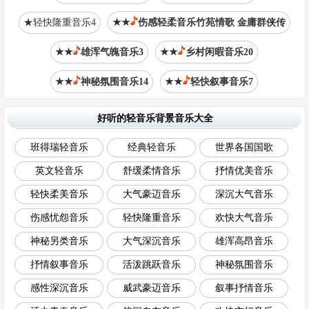
★轻快隆重音乐4
★★
伤感轻柔音乐竹苑情歌 金庸群侠传
★★
雄浑气魄音乐3
★★
乡村闲暇音乐20
★★
神秘氛围音乐14
★★
轻快叙事音乐7
好听的轻音乐背景音乐大全
班得瑞轻音乐
经典轻音乐
世界各国国歌
英文轻音乐
舒缓柔情音乐
抒情优美音乐
轻快柔美音乐
大气豪迈音乐
深沉大气音乐
伤感忧怨音乐
轻快隆重音乐
欢快大气音乐
神秘另类音乐
大气深沉音乐
雄浑高昂音乐
抒情叙事音乐
活泼跳跃音乐
神秘氛围音乐
感性深沉音乐
威武豪迈音乐
叙事抒情音乐