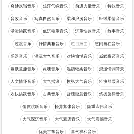
奇妙诙谐音乐
雄浑气魄音乐
前进力量音乐
特效音乐
音效音乐
写真自然音乐
柔和浪漫音乐
轻缓柔情音乐
活泼跳跃音乐
低沉稳重音乐
沉重快速音乐
故事音乐
过渡音乐
抒情典雅音乐
栏目插曲
悠闲自在音乐
乐器音乐
深沉大气音乐
欢快愉悦音乐
威武豪迈音乐
幽默童趣音乐
灵魂音乐
温婉轻柔音乐
浪漫情调背景
人文情怀音乐
大气摇滚
恢弘大气音乐
轻快舒缓音乐
欢快跳跃音乐
古典音乐
舒缓惬意音乐
悠扬旋律音乐
俏皮跳跃音乐
怪异紧张音乐
隆重宏伟音乐
大气深沉音乐
大气豪迈音乐
大气震撼音乐
优美古筝音乐
喜气祥和音乐