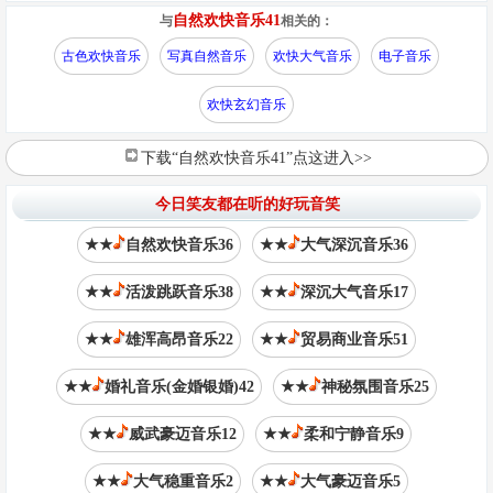
自然欢快音乐41
与
相关的：
古色欢快音乐
写真自然音乐
欢快大气音乐
电子音乐
欢快玄幻音乐
下载“自然欢快音乐41”点这进入>>
今日笑友都在听的好玩音笑
★★
自然欢快音乐36
★★
大气深沉音乐36
★★
活泼跳跃音乐38
★★
深沉大气音乐17
★★
雄浑高昂音乐22
★★
贸易商业音乐51
★★
婚礼音乐(金婚银婚)42
★★
神秘氛围音乐25
★★
威武豪迈音乐12
★★
柔和宁静音乐9
★★
大气稳重音乐2
★★
大气豪迈音乐5