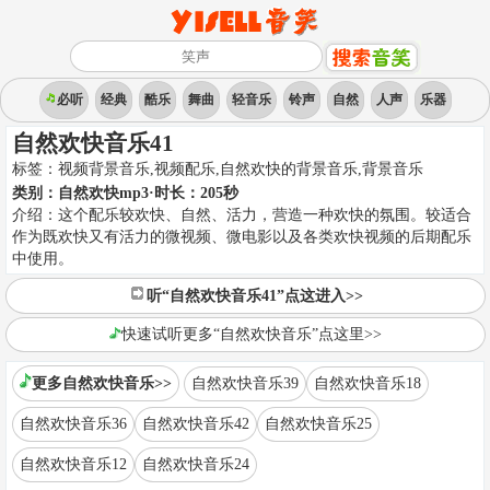
必听
经典
酷乐
舞曲
轻音乐
铃声
自然
人声
乐器
自然欢快音乐41
标签：
视频背景音乐,视频配乐,自然欢快的背景音乐
,
背景音乐
类别：
自然欢快mp3
·时长：
205
秒
介绍：
这个配乐较欢快、自然、活力，营造一种欢快的氛围。较适合
作为既欢快又有活力的微视频、微电影以及各类欢快视频的后期配乐
中使用。
听“自然欢快音乐41”点这进入>>
快速试听更多“自然欢快音乐”点这里>>
更多自然欢快音乐>>
自然欢快音乐39
自然欢快音乐18
自然欢快音乐36
自然欢快音乐42
自然欢快音乐25
自然欢快音乐12
自然欢快音乐24