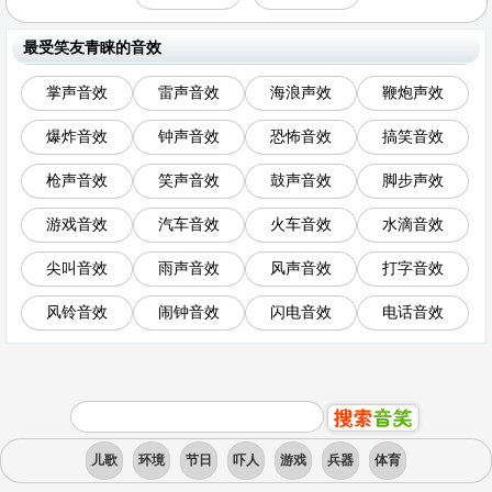
最受笑友青睐的音效
掌声音效
雷声音效
海浪声效
鞭炮声效
爆炸音效
钟声音效
恐怖音效
搞笑音效
枪声音效
笑声音效
鼓声音效
脚步声效
游戏音效
汽车音效
火车音效
水滴音效
尖叫音效
雨声音效
风声音效
打字音效
风铃音效
闹钟音效
闪电音效
电话音效
儿歌
环境
节日
吓人
游戏
兵器
体育