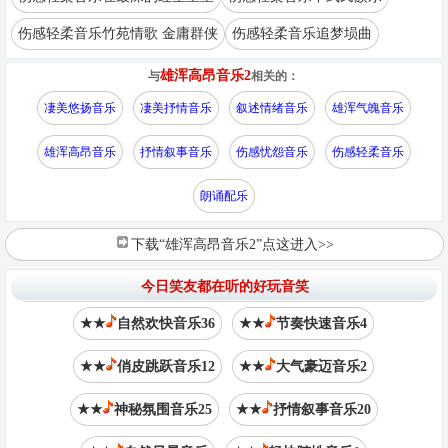
伤感轻柔音乐竹苑情歌 金庸群侠
伤感轻柔音乐追梦埙曲
雄浑高昂音乐2
与
相关的：
凄美悠扬音乐
凄美抒情音乐
叙述情绪音乐
雄浑气魄音乐
雄浑高昂音乐
抒情叙事音乐
伤感忧怨音乐
伤感轻柔音乐
朗诵配乐
下载“雄浑高昂音乐2”点这进入>>
今日笑友都在听的好玩音笑
★★
自然欢快音乐36
★★
节奏快速音乐4
★★
俏皮跳跃音乐12
★★
大气豪迈音乐2
★★
神秘氛围音乐25
★★
抒情叙事音乐20