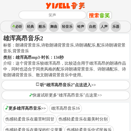
必听
经典
酷乐
舞曲
轻音乐
铃声
自然
人声
乐器
雄浑高昂音乐2
标签：
朗诵背景音乐,诗歌朗诵背景音乐,诗朗诵配乐,配乐诗朗诵背景
音乐
,
背景音乐
类别：
雄浑高昂mp3
·时长：
134
秒
介绍：
这个背景音乐较雄浑高昂，比较适合用于雄浑高昂的朗诵作品
中，同时也适合于同类风格的配乐诗朗诵背景音乐、诗朗诵配乐、诗
歌朗诵背景音乐、散文朗诵背景音乐中使用。
听“雄浑高昂音乐2”点这进入>>
快速试听更多“雄浑高昂音乐”点这里>>
更多雄浑高昂音乐>>
雄浑高昂音乐16
伤感轻柔音乐在最苦时回甘
伤感轻柔音乐在最美时分别
伤感轻柔音乐在最深的红尘里重
伤感轻柔音乐中式民族乐