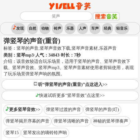
发现
自然
动物
铃声
乐器
人声
车声
经典
轻音乐
弹竖琴的声音(重音)
标签：
竖琴的声音,竖琴声音效下载,竖琴声音素材
,
乐器声音
类别：
竖琴mp3
·人气：34843
·时长：
7
秒
介绍：
该音效较适合玩乐场景，适用于竖琴的声音、竖琴声音效下
载、竖琴声音效、竖琴声mp3、竖琴声音素材使用者剪辑使用，表现
了玩乐场景弹竖琴声响的氛围。
听“弹竖琴的声音(重音)”点这进入>>
快速试听更多“竖琴音效”点这里>>
更多竖琴音效>>
弹竖琴过渡的声音
弹竖琴的声音(叮)
弹竖琴揭开序幕的声音
弹竖琴清晰的声音
神秘的竖琴弹奏声
竖琴15
竖琴发出的嘀铃铃声响