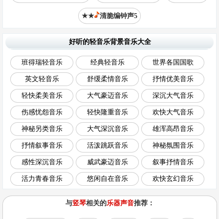
★★
清脆编钟声5
好听的轻音乐背景音乐大全
班得瑞轻音乐
经典轻音乐
世界各国国歌
英文轻音乐
舒缓柔情音乐
抒情优美音乐
轻快柔美音乐
大气豪迈音乐
深沉大气音乐
伤感忧怨音乐
轻快隆重音乐
欢快大气音乐
神秘另类音乐
大气深沉音乐
雄浑高昂音乐
抒情叙事音乐
活泼跳跃音乐
神秘氛围音乐
感性深沉音乐
威武豪迈音乐
叙事抒情音乐
活力青春音乐
悠闲自在音乐
欢快玄幻音乐
与
竖琴
相关的
乐器声音
推荐：