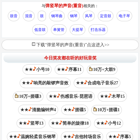
弹竖琴的声音(重音)
与
相关的：
鼓音
混音
鼓
钢琴曲
钢琴
风琴
定音鼓
电子琴
低音鼓
单簧管
大提琴
打击乐器
下载“弹竖琴的声音(重音)”点这进入>>
今日笑友都在听的好玩音笑
★★
小号10
★★
序幕11
10万+大鼓9
★★
响亮的敲锣声音效
★★
合成电子音乐27
10万+搓碟3
★★
伤感音乐-琵琶语
★★
木琴15
★★
清脆编钟声4
★★
搓碟5
10万+搓碟1
★★
竖琴13
★★
简单的旋律18
★★
小号12
★★
温婉轻柔音乐钢琴
★★
吉他转场音乐
★★
序幕5