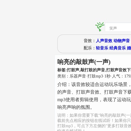
音效：
人声音效
动物声音
配乐：
轻音乐
经典音乐
婚
响亮的敲鼓声(一声)
标签:
打鼓声,敲打鼓的声音,打鼓声音效下
类别：
乐器声音
·
打鼓mp3
·
1
秒
·人气：179
介绍：
该音效较适合运动玩乐场景
的声音、打鼓声音效、打鼓声音下
mp3使用者剪辑使用，表现了运动
响亮声响的氛围。
说明：如果你需要下载“响亮的敲鼓声(一
载前先点相应的按钮在线试听！如果你只
打鼓mp3，可点下方左侧的“更多打鼓音效