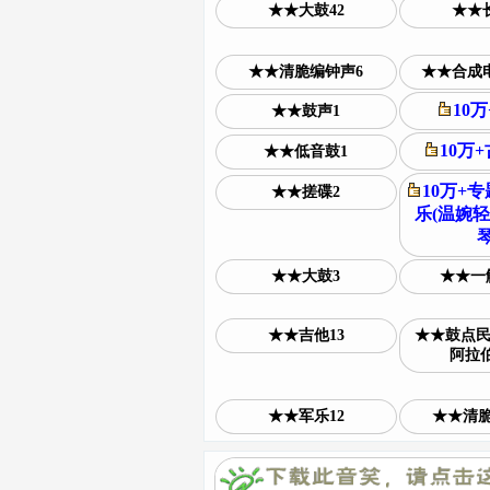
★★大鼓42
★★长
★★清脆编钟声6
★★合成电
10
★★鼓声1
10万
★★低音鼓1
10万+
★★搓碟2
乐(温婉轻
琴
★★大鼓3
★★一
★★吉他13
★★鼓点民族
阿拉伯
★★军乐12
★★清脆