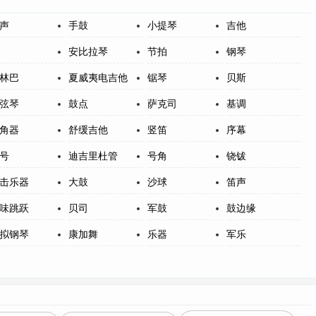
声
手鼓
小提琴
吉他
安比拉琴
节拍
钢琴
林巴
夏威夷电吉他
锯琴
贝斯
弦琴
鼓点
萨克司
基调
角器
舒缓吉他
竖笛
序幕
号
迪吉里杜管
号角
铙钹
击乐器
大鼓
沙球
笛声
味跳跃
贝司
军鼓
鼓边缘
拟钢琴
康加舞
乐器
军乐