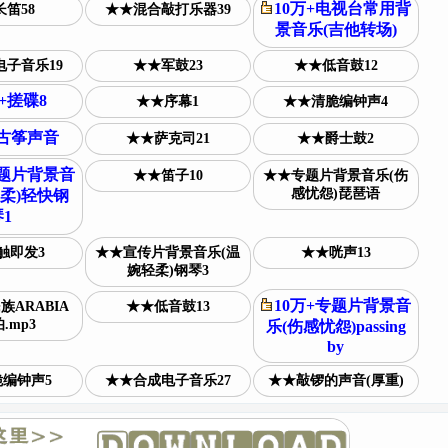
10万+电视台常用背
笛58
★★混合敲打乐器39
景音乐(吉他转场)
子音乐19
★★军鼓23
★★低音鼓12
万+搓碟8
★★序幕1
★★清脆编钟声4
+古筝声音
★★萨克司21
★★爵士鼓2
专题片背景音
★★笛子10
★★专题片背景音乐(伤
感忧怨)琵琶语
柔)轻快钢
1
触即发3
★★宣传片背景音乐(温
★★咣声13
婉轻柔)钢琴3
10万+专题片背景音
ARABIA
★★低音鼓13
.mp3
乐(伤感忧怨)passing
by
编钟声5
★★合成电子音乐27
★★敲锣的声音(厚重)