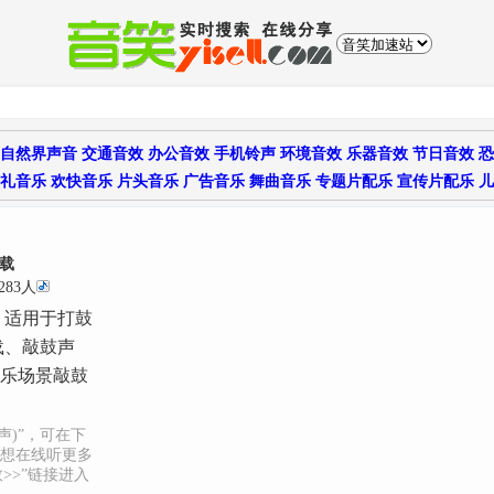
自然界声音
交通音效
办公音效
手机铃声
环境音效
乐器音效
节日音效
恐
礼音乐
欢快音乐
片头音乐
广告音乐
舞曲音乐
专题片配乐
宣传片配乐
儿
载
283人
，适用于打鼓
载、敲鼓声
玩乐场景敲鼓
声)”，可在下
想在线听更多
>>”链接进入