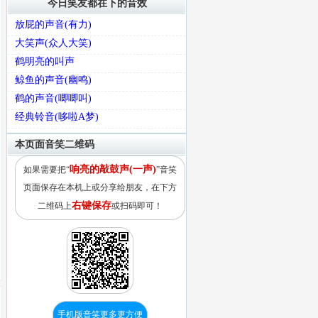
今日笑友都在下的音效
放屁的声音(有力)
大笑声(众人大笑)
鹤明亮的叫声
鲸鱼的声音(幽鸣)
鹤的声音(唧唧叫)
经典铃音(哆啦A梦)
本页面音笑二维码
响亮的敲鼓声(一声)
如果需要把“
”音笑
页面保存在本机上或分享给朋友，在下方
右键保存
二维码上
或扫码即可！
手机版音笑更多更方便