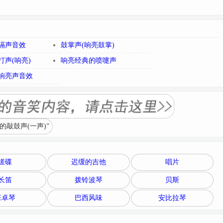
嗝声音效
鼓掌声(响亮鼓掌)
打声(响亮)
响亮经典的喷嚏声
响亮声音效
敲鼓声(一声)”
搓碟
迟缓的吉他
唱片
长笛
拨铃波琴
贝斯
班卓琴
巴西风味
安比拉琴