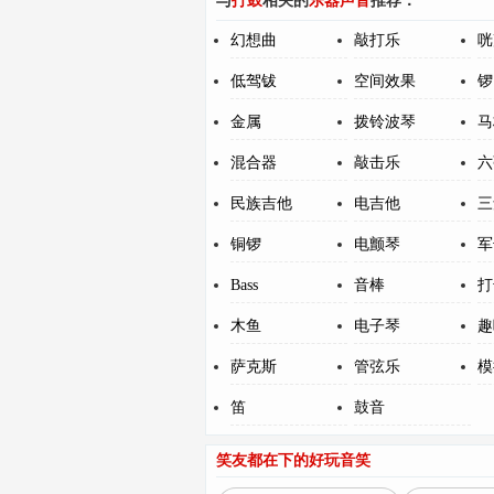
与
打鼓
相关的
乐器声音
推荐：
幻想曲
敲打乐
咣
低驾钹
空间效果
锣
金属
拨铃波琴
马
混合器
敲击乐
六
民族吉他
电吉他
三
铜锣
电颤琴
军
Bass
音棒
打
木鱼
电子琴
趣
萨克斯
管弦乐
模
笛
鼓音
笑友都在下的好玩音笑