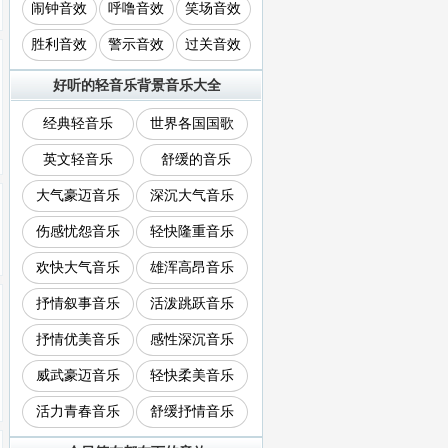
闹钟音效
呼噜音效
笑场音效
胜利音效
警示音效
过关音效
好听的轻音乐背景音乐大全
经典轻音乐
世界各国国歌
英文轻音乐
舒缓的音乐
大气豪迈音乐
深沉大气音乐
伤感忧怨音乐
轻快隆重音乐
欢快大气音乐
雄浑高昂音乐
抒情叙事音乐
活泼跳跃音乐
抒情优美音乐
感性深沉音乐
威武豪迈音乐
轻快柔美音乐
活力青春音乐
舒缓抒情音乐