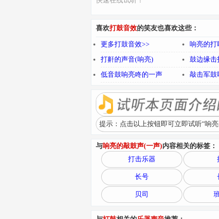
快速在线试听！
喜欢
打鼓音效
的笑友也喜欢这些：
更多打鼓音效>>
响亮的打
打鼾的声音(响亮)
鼓边缘击
低音鼓响亮咚的一声
敲击军鼓
提示：点击以上按钮即可立即试听“响亮的
与
响亮的敲鼓声(一声)
内容相关的标签：
打击乐器
长号
贝司