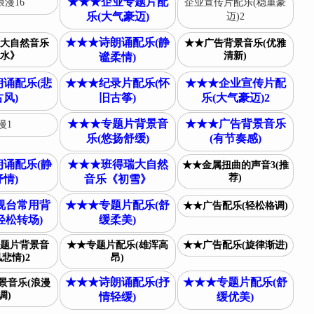
★★★企业专题片配
漫16
企业宣传片配乐(稳重豪
乐(大气豪迈)
迈)2
★★★诗朗诵配乐(静
大自然音乐
★★广告背景音乐(优雅
水》
清新)
谧柔情)
诵配乐(悲
★★★纪录片配乐(怀
★★★企业宣传片配
风)
旧古筝)
乐(大气豪迈)2
★★★专题片背景音
★★★广告背景音乐
慢1
乐(悠扬舒缓)
(有节奏感)
诵配乐(静
★★★班得瑞大自然
★★金属扭曲的声音3(推
荐)
情)
音乐《初雪》
视台常用背
★★★专题片配乐(舒
★★广告配乐(轻松格调)
轻松转场)
缓柔美)
题片背景音
★★专题片配乐(雄浑高
★★广告配乐(旋律渐进)
悲情)2
昂)
★★★诗朗诵配乐(抒
★★★专题片配乐(舒
景音乐(浪漫
调)
情轻缓)
缓优美)