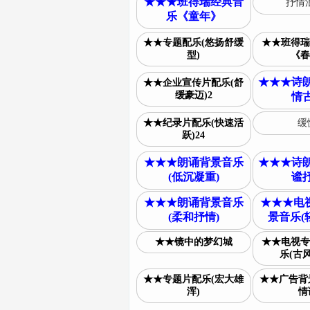
★★★班得瑞经典音
抒情浪
乐《童年》
★★专题配乐(悠扬舒缓
★★班得瑞
型)
《春
★★★诗朗
★★企业宣传片配乐(舒
缓豪迈)2
情古
★★纪录片配乐(快速活
缓
跃)24
★★★朗诵背景音乐
★★★诗朗
(低沉凝重)
谧抒
★★★朗诵背景音乐
★★★电
(柔和抒情)
景音乐(
★★镜中的梦幻城
★★电视专
乐(古风
★★专题片配乐(宏大雄
★★广告背
浑)
情