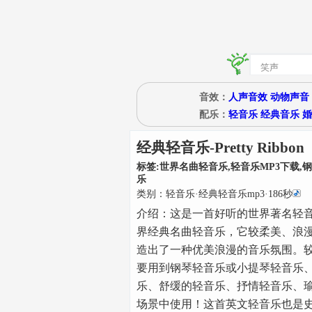
音效：
人声音效
动物声音
配乐：
轻音乐
经典音乐
婚
经典轻音乐-Pretty Ribbon
标签:
世界名曲轻音乐,轻音乐MP3下载,
乐
类别：
轻音乐
·
经典轻音乐mp3
·
186
秒
介绍：
这是一首好听的世界著名轻
界经典名曲轻音乐，它较柔美、浪
造出了一种优美浪漫的音乐氛围。
要用到钢琴轻音乐或小提琴轻音乐
乐、舒缓的轻音乐、抒情轻音乐、
场景中使用！这首英文轻音乐也是