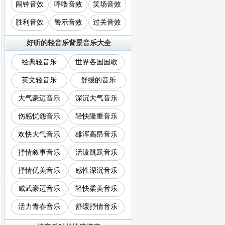
闹钟音效
呼噜音效
笑场音效
胜利音效
警示音效
过关音效
好听的轻音乐背景音乐大全
经典轻音乐
世界各国国歌
英文轻音乐
舒缓的音乐
大气豪迈音乐
深沉大气音乐
伤感忧怨音乐
轻快隆重音乐
欢快大气音乐
雄浑高昂音乐
抒情叙事音乐
活泼跳跃音乐
抒情优美音乐
感性深沉音乐
威武豪迈音乐
轻快柔美音乐
活力青春音乐
舒缓抒情音乐