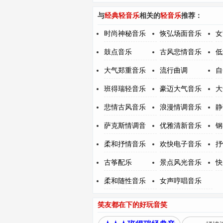
与
经典轻音乐
相关的
轻音乐
推荐：
时尚神秘音乐
恢弘场面音乐
女
鼓点音乐
古风悲情音乐
低
大气郑重音乐
流行曲调
自
班得瑞轻音乐
豪迈大气音乐
大
悲情古风音乐
浪漫情调音乐
静
萨克斯情调音
优雅清新音乐
钢
柔和抒情音乐
欢快电子音乐
抒
古筝配乐
景点风光音乐
快
柔和随性音乐
女声哼唱音乐
笑友都在下的好玩音笑