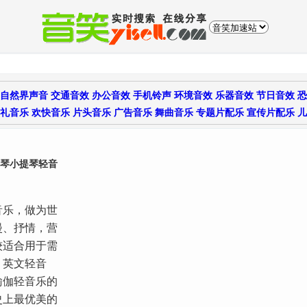
自然界声音
交通音效
办公音效
手机铃声
环境音效
乐器音效
节日音效
恐
礼音乐
欢快音乐
片头音乐
广告音乐
舞曲音乐
专题片配乐
宣传片配乐
儿
钢琴小提琴轻音
音乐，做为世
漫、抒情，营
较适合用于需
、英文轻音
瑜伽轻音乐的
史上最优美的