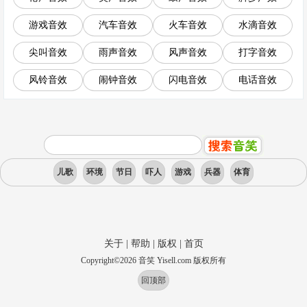
游戏音效
汽车音效
火车音效
水滴音效
尖叫音效
雨声音效
风声音效
打字音效
风铃音效
闹钟音效
闪电音效
电话音效
儿歌
环境
节日
吓人
游戏
兵器
体育
关于
|
帮助
|
版权
|
首页
Copyright
©
2026
音笑 Yisell.com 版权所有
回顶部