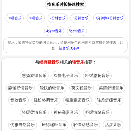
按音乐时长快速搜索
30秒音乐
60秒音乐
2分钟音乐
3分钟音乐
3分钟到4分钟音乐
4分钟音乐
5分钟音乐
提示：如需特定类型的时长音乐，请使用多个词用逗号或空格分隔搜索，比
如：
轻音乐,3分钟
与
经典轻音乐
相关的
轻音乐
推荐：
悠扬旋律音乐
欢快电子音乐
轻缓悠扬音乐
静谧抒情音乐
轻快的轻音乐
英文轻音乐
柔情舒缓音乐
音效音乐
轻松格调音乐
稳重豪迈音乐
轻柔舒缓音乐
轻缓柔情音乐
神秘高贵音乐
舒缓情绪音乐
优雅自然音乐
班得瑞轻音乐
轻快动感音乐
活泼儿歌