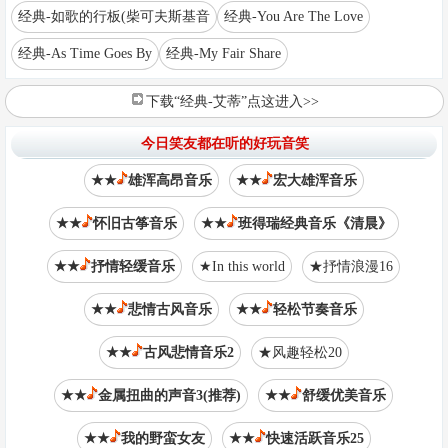
经典-如歌的行板(柴可夫斯基音
经典-You Are The Love
经典-As Time Goes By
经典-My Fair Share
下载“经典-艾蒂”点这进入>>
今日笑友都在听的好玩音笑
★★
雄浑高昂音乐
★★
宏大雄浑音乐
★★
怀旧古筝音乐
★★
班得瑞经典音乐《清晨》
★★
抒情轻缓音乐
★In this world
★抒情浪漫16
★★
悲情古风音乐
★★
轻松节奏音乐
★★
古风悲情音乐2
★风趣轻松20
★★
金属扭曲的声音3(推荐)
★★
舒缓优美音乐
★★
我的野蛮女友
★★
快速活跃音乐25