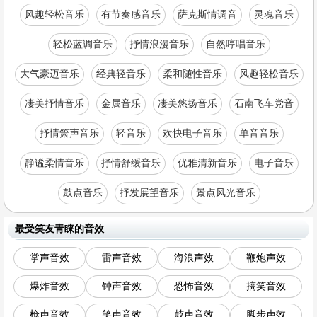
风趣轻松音乐
有节奏感音乐
萨克斯情调音
灵魂音乐
轻松蓝调音乐
抒情浪漫音乐
自然哼唱音乐
大气豪迈音乐
经典轻音乐
柔和随性音乐
风趣轻松音乐
凄美抒情音乐
金属音乐
凄美悠扬音乐
石南飞车党音
抒情箫声音乐
轻音乐
欢快电子音乐
单音音乐
静谧柔情音乐
抒情舒缓音乐
优雅清新音乐
电子音乐
鼓点音乐
抒发展望音乐
景点风光音乐
最受笑友青睐的音效
掌声音效
雷声音效
海浪声效
鞭炮声效
爆炸音效
钟声音效
恐怖音效
搞笑音效
枪声音效
笑声音效
鼓声音效
脚步声效