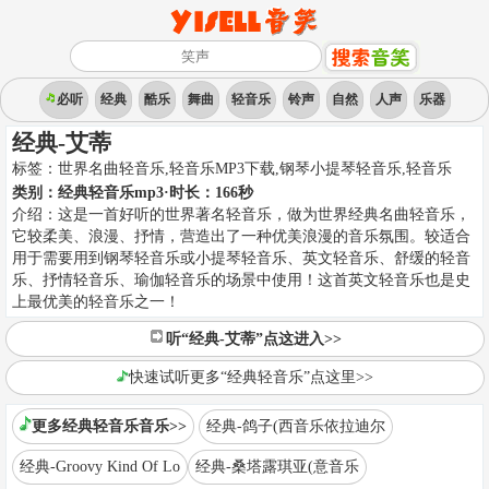
必听
经典
酷乐
舞曲
轻音乐
铃声
自然
人声
乐器
经典-艾蒂
标签：
世界名曲轻音乐,轻音乐MP3下载,钢琴小提琴轻音乐
,
轻音乐
类别：
经典轻音乐mp3
·时长：
166
秒
介绍：
这是一首好听的世界著名轻音乐，做为世界经典名曲轻音乐，
它较柔美、浪漫、抒情，营造出了一种优美浪漫的音乐氛围。较适合
用于需要用到钢琴轻音乐或小提琴轻音乐、英文轻音乐、舒缓的轻音
乐、抒情轻音乐、瑜伽轻音乐的场景中使用！这首英文轻音乐也是史
上最优美的轻音乐之一！
听“经典-艾蒂”点这进入>>
快速试听更多“经典轻音乐”点这里>>
更多经典轻音乐音乐>>
经典-鸽子(西音乐依拉迪尔
经典-Groovy Kind Of Lo
经典-桑塔露琪亚(意音乐