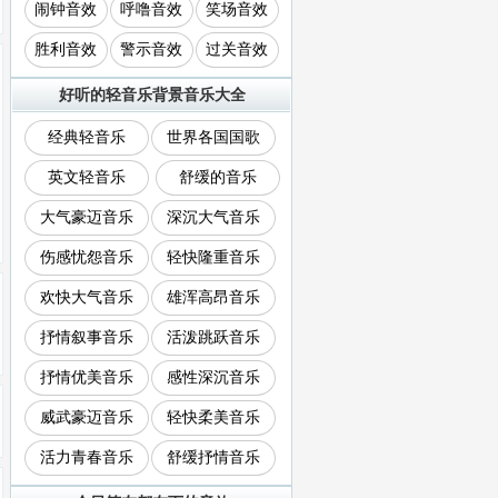
闹钟音效
呼噜音效
笑场音效
胜利音效
警示音效
过关音效
好听的轻音乐背景音乐大全
经典轻音乐
世界各国国歌
英文轻音乐
舒缓的音乐
大气豪迈音乐
深沉大气音乐
伤感忧怨音乐
轻快隆重音乐
欢快大气音乐
雄浑高昂音乐
抒情叙事音乐
活泼跳跃音乐
抒情优美音乐
感性深沉音乐
威武豪迈音乐
轻快柔美音乐
活力青春音乐
舒缓抒情音乐