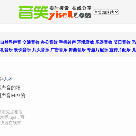
自然界声音
交通音效
办公音效
手机铃声
环境音效
乐器音效
节日音效
恐
礼音乐
欢快音乐
片头音乐
广告音乐
舞曲音乐
专题片配乐
宣传片配乐
儿
24人
器声音的场
声音MP3的
载前先点相应
木桶mp3，可
入快速在线试