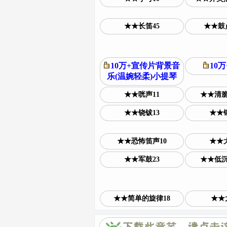
★★长笛45
★★鼓
10万+宣传片背景音
10
乐(温婉轻柔)小提琴
★★咣声11
★★清脆
★★铙钹13
★★铜
★★恐怖笛声10
★★大
★★军鼓23
★★低沉
★★简单的旋律18
★★