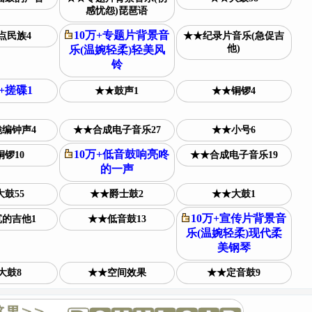
感忧怨)琵琶语
10万+专题片背景音
点民族4
★★纪录片音乐(急促吉
他)
乐(温婉轻柔)轻美风
铃
万+搓碟1
★★鼓声1
★★铜锣4
编钟声4
★★合成电子音乐27
★★小号6
10万+低音鼓响亮咚
锣10
★★合成电子音乐19
的一声
鼓55
★★爵士鼓2
★★大鼓1
10万+宣传片背景音
的吉他1
★★低音鼓13
乐(温婉轻柔)现代柔
美钢琴
大鼓8
★★空间效果
★★定音鼓9