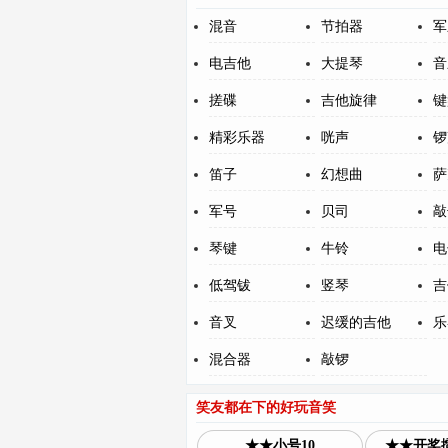
混音
节拍器
军
电吉他
大提琴
音
搓碟
吉他旋律
键
精彩乐器
咣声
锣
笛子
幻想曲
萨
军号
贝司
敲
琴键
牛铃
电
低驾钹
竖琴
吉
音叉
迟缓的吉他
乐
混合器
敲锣
笑友都在下的好玩音笑
★★小号10
★★开奖