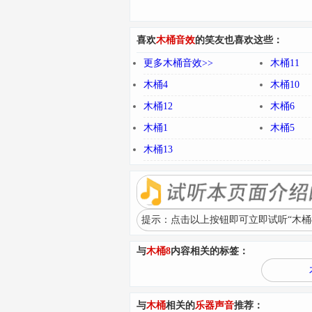
喜欢
木桶音效
的笑友也喜欢这些：
更多木桶音效>>
木桶11
木桶4
木桶10
木桶12
木桶6
木桶1
木桶5
木桶13
提示：点击以上按钮即可立即试听“木桶8
与
木桶8
内容相关的标签：
与
木桶
相关的
乐器声音
推荐：