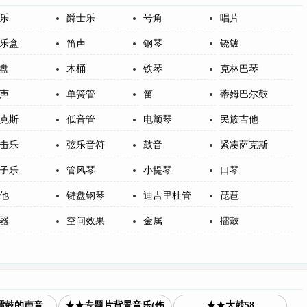
乐
爵士乐
号角
唱片
乐盒
笛声
钢琴
铙钹
盘
木桶
铁琴
克林巴琴
声
单簧管
笛
蒂姆巴尔鼓
克斯
低音管
电颤琴
民族吉他
击乐
弦乐音符
鼓音
紧凑萨克斯
子乐
管风琴
小提琴
口琴
他
键盘钢琴
迪吉里杜管
琵琶
器
空间效果
金属
擂鼓
擂鼓的声音
★★专题片背景音乐(伤
★★大鼓58