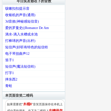
今日笑友都在下的音效
咳嗽扣扣提示音
收银机的声音(通用)
3d音效(神秘感短信音)
爱的罗曼史((Romance De Am
滴水-滴入水槽或水池
打棒球的声音(出杆)
短信声(好听有特色的短信铃
电子琴扭曲声12
笛子1
短信声(魔法短信铃)
打字1
摔东西2
青蛙
本页面音笑二维码
木桶8
如果需要把“
”音笑页面保存在本机上
右键保存
或分享给朋友，在下方二维码上