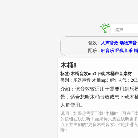
音效：
人声音效
动物声音
配乐：
轻音乐
经典音乐
婚
木桶8
标签:
木桶音效mp3下载,木桶声音素材
类别：
乐器声音
·
木桶mp3
·
8
秒
·人气：263
介绍：
该音效较适用于需要用到乐
景，适合想听木桶音效或想下载木桶
人群使用。
说明：如果你需要下载“木桶8”，可在下
的按钮在线试听！如果你只想在线听更多
点下方左侧的“更多木桶音效>>”链接进
听！