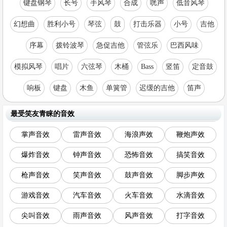
键盘钢琴
长号
手风琴
合成
咣声
低音风琴
幻想曲
胜利小号
琴弦
鼓
打击乐器
小号
吉他
序幕
拨铃波琴
急促吉他
管弦乐
巴西风味
模拟风琴
唱片
六弦琴
木桶
Bass
竖笛
定音鼓
响板
键盘
木鱼
单簧管
迟缓的吉他
笛声
最受笑友青睐的音效
掌声音效
雷声音效
海浪声效
鞭炮声效
爆炸音效
钟声音效
恐怖音效
搞笑音效
枪声音效
笑声音效
鼓声音效
脚步声效
游戏音效
汽车音效
火车音效
水滴音效
尖叫音效
雨声音效
风声音效
打字音效