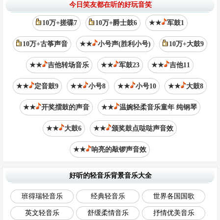
今日笑友都在听的好玩音笑
10万+搓碟7
10万+爵士鼓6
★★
军鼓1
10万+古筝声音
★★
小号声(胜利小号)
10万+大鼓9
★★
吉他转场音乐
★★
军鼓23
★★
吉他11
★★
定音鼓9
★★
小号8
★★
小号10
★★
大鼓8
★★
开奖擂鼓的声音
★★
温婉轻柔音乐童年 纯钢琴
★★
大鼓6
★★
颁奖鼓点哒哒声音效
★★
响亮的敲锣声音效
好听的轻音乐背景音乐大全
班得瑞轻音乐
经典轻音乐
世界各国国歌
英文轻音乐
舒缓柔情音乐
抒情优美音乐