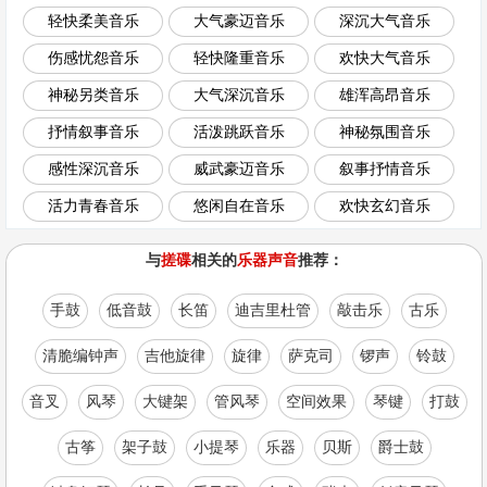
轻快柔美音乐
大气豪迈音乐
深沉大气音乐
伤感忧怨音乐
轻快隆重音乐
欢快大气音乐
神秘另类音乐
大气深沉音乐
雄浑高昂音乐
抒情叙事音乐
活泼跳跃音乐
神秘氛围音乐
感性深沉音乐
威武豪迈音乐
叙事抒情音乐
活力青春音乐
悠闲自在音乐
欢快玄幻音乐
与
搓碟
相关的
乐器声音
推荐：
手鼓
低音鼓
长笛
迪吉里杜管
敲击乐
古乐
清脆编钟声
吉他旋律
旋律
萨克司
锣声
铃鼓
音叉
风琴
大键架
管风琴
空间效果
琴键
打鼓
古筝
架子鼓
小提琴
乐器
贝斯
爵士鼓