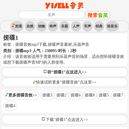
发现
自然
动物
铃声
乐器
人声
车声
经典
轻音乐
搓碟1
标签：
搓碟音效mp3下载,搓碟声音素材
,
乐器声音
类别：
搓碟mp3
·人气：238095
·时长：
2
秒
介绍：
该音效较适用于需要用到乐器声音的场景，适合想听搓碟音效
或想下载搓碟声音MP3的人群使用。
听“搓碟1”点这进入>>
快速试听更多“搓碟音效”点这里>>
更多搓碟音效>>
搓碟3
搓碟2
搓碟6
搓碟8
搓碟5
搓碟7
搓碟4
下载“搓碟1”点这进入>>