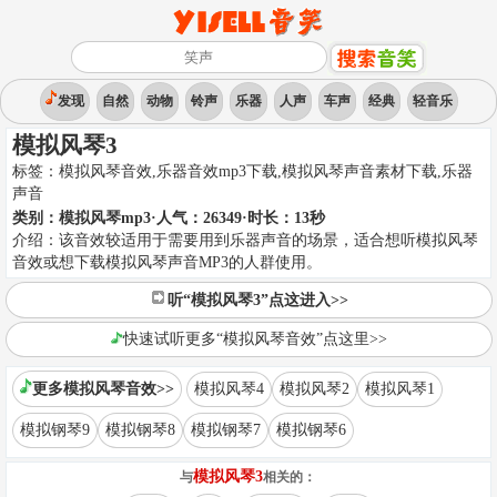
发现
自然
动物
铃声
乐器
人声
车声
经典
轻音乐
模拟风琴3
标签：
模拟风琴音效,乐器音效mp3下载,模拟风琴声音素材下载
,
乐器
声音
类别：
模拟风琴mp3
·人气：26349
·时长：
13
秒
介绍：
该音效较适用于需要用到乐器声音的场景，适合想听模拟风琴
音效或想下载模拟风琴声音MP3的人群使用。
听“模拟风琴3”点这进入>>
快速试听更多“模拟风琴音效”点这里>>
更多模拟风琴音效>>
模拟风琴4
模拟风琴2
模拟风琴1
模拟钢琴9
模拟钢琴8
模拟钢琴7
模拟钢琴6
模拟风琴3
与
相关的：