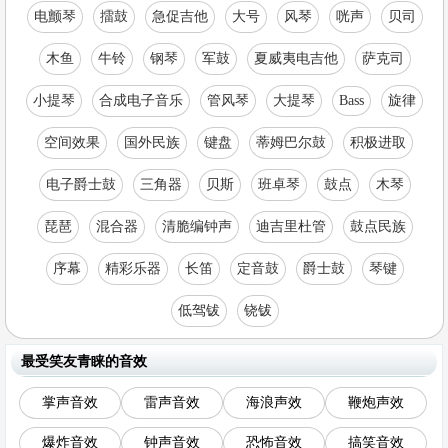
电颤琴
擂鼓
急促吉他
大号
风琴
咣声
贝司
木鱼
牛铃
钢琴
军鼓
夏威夷电吉他
萨克司
小提琴
合成电子音乐
管风琴
大提琴
Bass
旋律
空间效果
国外民族
键盘
蒂姆巴尔鼓
积极进取
电子爵士鼓
三角器
贝斯
班卓琴
鼓点
木琴
琵琶
混合器
清脆编钟声
迪吉里杜管
鼓点民族
序幕
精彩乐器
长笛
定音鼓
爵士鼓
琴键
低驾钹
铙钹
最受笑友青睐的音效
掌声音效
雷声音效
海浪声效
鞭炮声效
爆炸音效
钟声音效
恐怖音效
搞笑音效