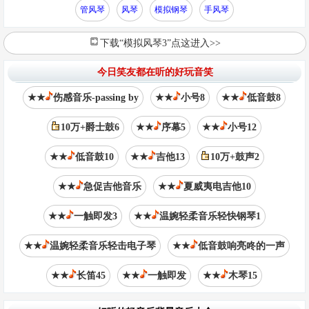
管风琴
风琴
模拟钢琴
手风琴
下载“模拟风琴3”点这进入>>
今日笑友都在听的好玩音笑
★★
伤感音乐-passing by
★★
小号8
★★
低音鼓8
10万+爵士鼓6
★★
序幕5
★★
小号12
★★
低音鼓10
★★
吉他13
10万+鼓声2
★★
急促吉他音乐
★★
夏威夷电吉他10
★★
一触即发3
★★
温婉轻柔音乐轻快钢琴1
★★
温婉轻柔音乐轻击电子琴
★★
低音鼓响亮咚的一声
★★
长笛45
★★
一触即发
★★
木琴15