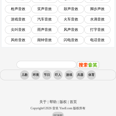
枪声音效
笑声音效
鼓声音效
脚步声效
游戏音效
汽车音效
火车音效
水滴音效
尖叫音效
雨声音效
风声音效
打字音效
风铃音效
闹钟音效
闪电音效
电话音效
儿歌
环境
节日
吓人
游戏
兵器
体育
关于
|
帮助
|
版权
|
首页
Copyright
©
2026
音笑 Yisell.com 版权所有
回顶部