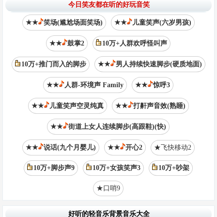
今日笑友都在听的好玩音笑
★★
笑场(尴尬场面笑场)
★★
儿童笑声(六岁男孩)
★★
鼓掌2
10万+人群欢呼怪叫声
10万+推门而入的脚步
★★
男人持续快速脚步(硬质地面)
★★
人群-环境声 Family
★★
惊呼3
★★
儿童笑声空灵纯真
★★
打鼾声音效(熟睡)
★★
街道上女人连续脚步(高跟鞋)(快)
★★
说话(九个月婴儿)
★★
开心2
★飞快移动2
10万+脚步声9
10万+女孩笑声3
10万+吵架
★口哨9
好听的轻音乐背景音乐大全