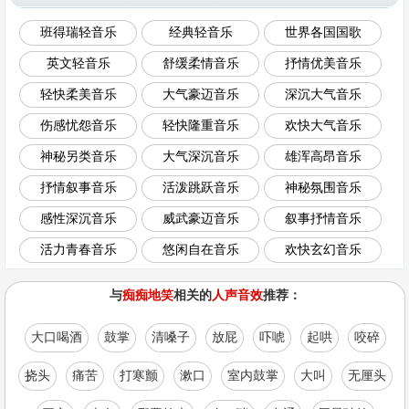
班得瑞轻音乐
经典轻音乐
世界各国国歌
英文轻音乐
舒缓柔情音乐
抒情优美音乐
轻快柔美音乐
大气豪迈音乐
深沉大气音乐
伤感忧怨音乐
轻快隆重音乐
欢快大气音乐
神秘另类音乐
大气深沉音乐
雄浑高昂音乐
抒情叙事音乐
活泼跳跃音乐
神秘氛围音乐
感性深沉音乐
威武豪迈音乐
叙事抒情音乐
活力青春音乐
悠闲自在音乐
欢快玄幻音乐
与
痴痴地笑
相关的
人声音效
推荐：
大口喝酒
鼓掌
清嗓子
放屁
吓唬
起哄
咬碎
挠头
痛苦
打寒颤
漱口
室内鼓掌
大叫
无厘头