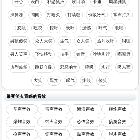
开心
表白
邪恶笑声
吹口哨
卡通
周星驰笑
擤鼻涕
闻闻
打哈欠
打喷嚏
倒吸冷气
掌声持久
怒吼
吃咬
惊呼
欢呼
遗憾
呼气
歌唱
男孩傻笑
众人大笑
生气
众人笑
热烈欢呼
叫嚷
男人笑声
飞快移动
拍手
铃音
沙地步行
嘟嘴唇
热烈鼓掌
跳跃奔跑
邪恶的笑
呼吸
步行
吸东西
大笑
逗笑
叹气
撕咬
傻笑
最受笑友青睐的音效
掌声音效
雷声音效
海浪声效
鞭炮声效
爆炸音效
钟声音效
恐怖音效
搞笑音效
枪声音效
笑声音效
鼓声音效
脚步声效