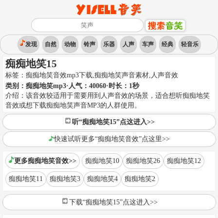
发现
自然
动物
铃声
乐器
人声
车声
经典
轻音乐
痴痴地笑15
标签：
痴痴地笑音效mp3下载,痴痴地笑声音素材
,
人声音效
类别：
痴痴地笑mp3
·人气：40060
·时长：
1
秒
介绍：
该音效较适用于需要用到人声音效的场景，适合想听痴痴地笑
音效或想下载痴痴地笑声音MP3的人群使用。
听“痴痴地笑15”点这进入>>
快速试听更多“痴痴地笑音效”点这里>>
更多痴痴地笑音效>>
痴痴地笑10
痴痴地笑26
痴痴地笑12
痴痴地笑11
痴痴地笑3
痴痴地笑4
痴痴地笑2
下载“痴痴地笑15”点这进入>>