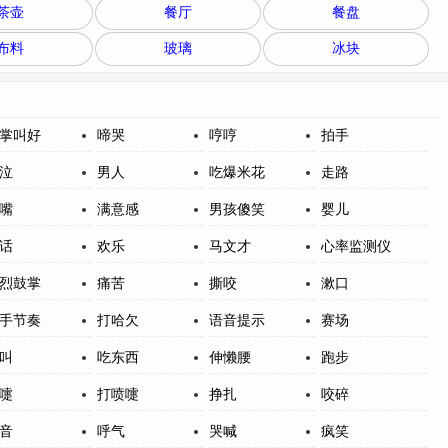
茶壶
餐厅
餐盘
布料
玻璃
冰块
掌叫好
啼哭
哼哼
拍手
泣
男人
吃爆米花
走路
嘴
满意感
男孩傻笑
婴儿
话
欢乐
马文才
心率监测仪
烈鼓掌
痛苦
撕咬
漱口
手节奏
打哈欠
语音提示
赛场
叫
吃东西
伸懒腰
跑步
嚏
打喷嚏
挣扎
咬碎
音
呼气
哭喊
疯笑