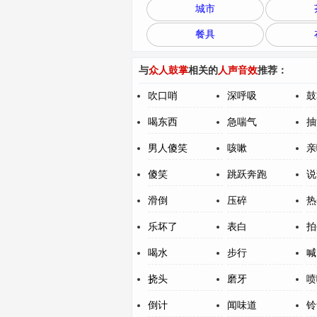
城市
餐具
与
众人鼓掌
相关的
人声音效
推荐：
吹口哨
深呼吸
鼓
喝东西
急喘气
抽
男人傻笑
咳嗽
亲
傻笑
跳跃奔跑
说
滑倒
压碎
热
乐坏了
表白
拍
喝水
步行
喊
挠头
磨牙
喷
倒计
闻味道
铃