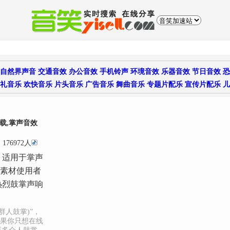
自然界声音
交通音效
办公音效
手机铃声
环境音效
乐器音效
节日音效
恐
礼音乐
欢快音乐
片头音乐
广告音乐
舞曲音乐
专题片配乐
宣传片配乐
儿
载,掌声音效
176972人
，适用于掌声
音素材使用者
热烈鼓掌声响
群人鼓掌)”，
果你只想在线