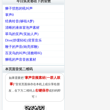
今日笑友都在下的音效
狮子愤怒的吼叫声
掌声0
经典铃音(哆啦A梦)
清晰的液体冒泡声素材
翠鸟的笑声(笑如人声)
Dive(舒缓轻松)背景音乐
鞭子的声音(响亮挥鞭)
百灵鸟的叫声(清脆啼叫)
狮吼的声音音效素材
本页面音笑二维码
掌声音频素材(一群人鼓
如果需要把“
掌)
”音笑页面保存在本机上或分享给朋
右键保存
友，在下方二维码上
或扫码即
可！