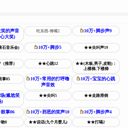
大笑的声音
10万+脚步声9
吃东西-馋嘴2
心大笑)
10万+脚步5
滚石音乐会)
★★尖叫声19
7（推荐）
★★心跳12
★★(木板,男子,皮鞋)：
上楼梯,下楼梯
10万+常用的打呼噜
10万+宝宝的心跳
掌05
声音效
笑场(尴尬笑
★★尖叫5
★★走路滑倒
)
+鼓掌06
10万+邪恶的笑声10
10万+脚步声4
吻8
★★说话(九个月婴儿)
★★打嗝2