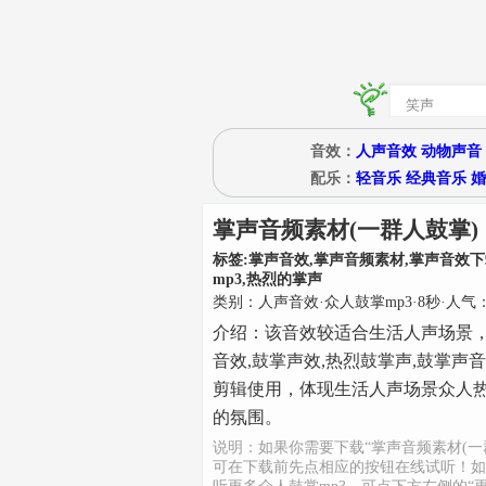
音效：
人声音效
动物声音
配乐：
轻音乐
经典音乐
婚
掌声音频素材(一群人鼓掌)
标签:
掌声音效,掌声音频素材,掌声音效下
mp3,热烈的掌声
类别：
人声音效
·
众人鼓掌mp3
·
8
秒
·人气：
介绍：
该音效较适合生活人声场景
音效,鼓掌声效,热烈鼓掌声,鼓掌声
剪辑使用，体现生活人声场景众人
的氛围。
说明：如果你需要下载“掌声音频素材(一
可在下载前先点相应的按钮在线试听！如