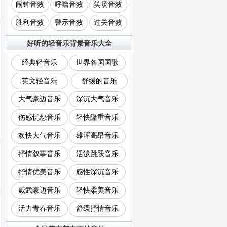
闹钟音效
呼噜音效
笑场音效
胜利音效
警示音效
过关音效
好听的轻音乐背景音乐大全
经典轻音乐
世界各国国歌
英文轻音乐
舒缓的音乐
大气豪迈音乐
深沉大气音乐
伤感忧怨音乐
轻快隆重音乐
欢快大气音乐
雄浑高昂音乐
抒情叙事音乐
活泼跳跃音乐
抒情优美音乐
感性深沉音乐
威武豪迈音乐
轻快柔美音乐
活力青春音乐
舒缓抒情音乐