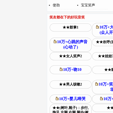
使劲
宝宝笑声
笑友都在下的好玩音笑
10万+
★★鼓掌1
(众人开
10万+心跳的声音
★★欢呼(
(心动了)
★★女人笑声2
★★娃娃
10万+吻10
★★鼓
10万+
★★男人咳嗽2
场
10万+婴儿啼哭
10万
★★(树叶,靴子)：步行,
★★
拖足,左脚,右脚,脚步(树