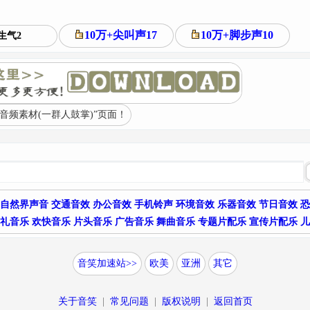
10万+尖叫声17
10万+脚步声10
生气2
音频素材(一群人鼓掌)”页面！
自然界声音
交通音效
办公音效
手机铃声
环境音效
乐器音效
节日音效
恐
礼音乐
欢快音乐
片头音乐
广告音乐
舞曲音乐
专题片配乐
宣传片配乐
儿
音笑加速站>>
欧美
亚洲
其它
关于音笑
|
常见问题
|
版权说明
|
返回首页