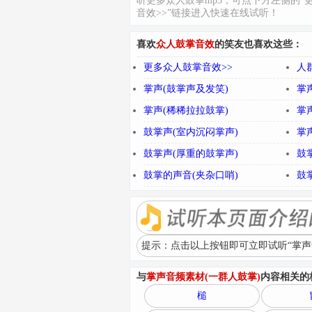
听更多众人鼓掌mp3，可点下方左侧的“
音效>>”链接进入快速在线试听！
喜欢
众人鼓掌音效
的笑友也喜欢这些：
更多众人鼓掌音效>>
人
掌声(鼓掌声及发笑)
掌
掌声(稀稀拉拉鼓掌)
掌
鼓掌声(室内沉闷掌声)
掌
鼓掌声(厚重的鼓掌声)
鼓
鼓掌的声音(夹杂口哨)
鼓
提示：点击以上按钮即可立即试听“掌声音
与
掌声音频素材(一群人鼓掌)
内容相关的
槌