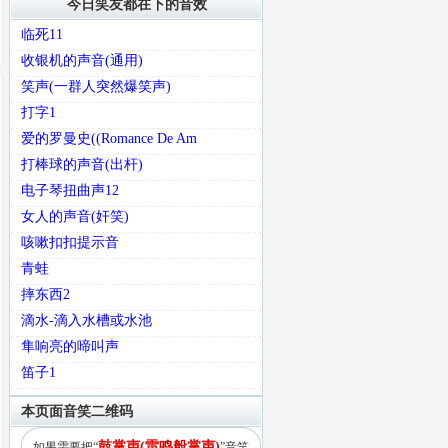
今日笑友都在下的音效
临死11
收银机的声音(通用)
笑声(一群人突然爆笑声)
打字1
爱的罗曼史((Romance De Am
打棒球的声音(出杆)
电子琴扭曲声12
女人的声音(奸笑)
咳嗽扣扣提示音
青蛙
摔东西2
滴水-滴入水槽或水池
隼响亮的啼叫声
笛子1
本页面音笑二维码
鼓掌声(雷鸣般掌声)
如果需要把“
”音笑