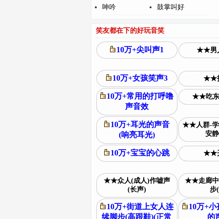
呻吟
鼓掌叫好
笑友都在下的好玩音笑
10万+尖叫声1
★★男
10万+女孩笑声3
★★
10万+常用的打呼噜
★★吃东
声音效
10万+耳光的声音
★★人群-学
安静
(响亮耳光)
10万+宝宝的心跳
★★
★★众人(成人)作嘘声
★★走廊中
(长声)
步(
10万+街道上女人连
10万+
续脚步(高跟鞋)(正常
的