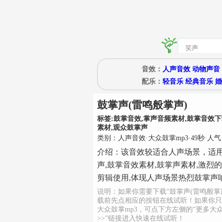
音效：
人声音效
动物声音
配乐：
轻音乐
经典音乐
婚
鼓掌声(雷鸣般掌声)
标签:
鼓掌音效,掌声音频素材,鼓掌音效下
素材,观众鼓掌声
类别：
人声音效
·
大众鼓掌mp3
·
49
秒
·人气
介绍：
该音效较适合人声场景，适
声,鼓掌音效素材,鼓掌声素材,激烈
剪辑使用,体现人声场景热烈鼓掌声
说明：如果你需要下载“鼓掌声(雷鸣般掌
载前先点相应的按钮在线试听！如果你只
大众鼓掌mp3，可点下方左侧的“更多大
>>”链接进入快速在线试听！