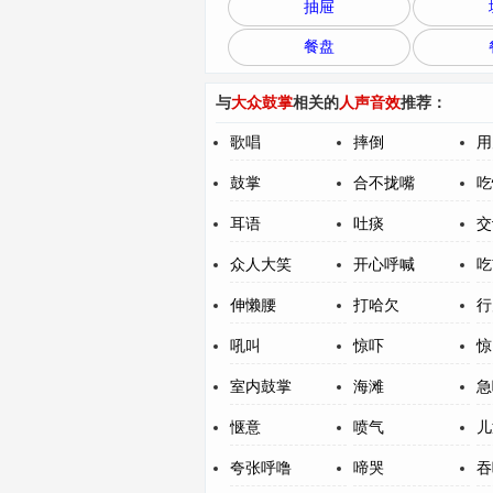
抽屉
餐盘
与
大众鼓掌
相关的
人声音效
推荐：
歌唱
摔倒
用
鼓掌
合不拢嘴
吃
耳语
吐痰
交
众人大笑
开心呼喊
吃
伸懒腰
打哈欠
行
吼叫
惊吓
惊
室内鼓掌
海滩
急
惬意
喷气
儿
夸张呼噜
啼哭
吞