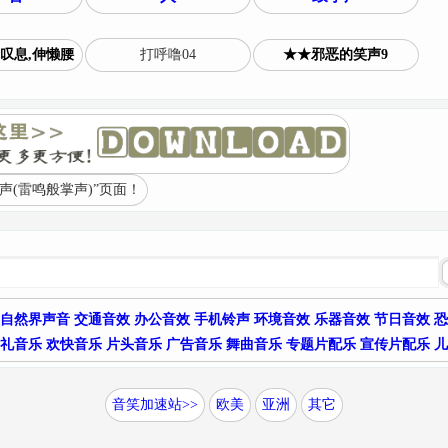
叹息,伸懒腰
打呼噜04
★★邪恶的笑声9
(雷鸣般掌声)”页面！
自然界声音
交通音效
办公音效
手机铃声
环境音效
乐器音效
节日音效
恐
礼音乐
欢快音乐
片头音乐
广告音乐
舞曲音乐
专题片配乐
宣传片配乐
儿
音笑加速站>>
欧美
亚洲
其它