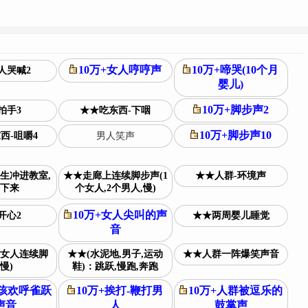
10万+女人哼哼声
10万+啼哭(10个月
人哭喊2
婴儿)
10万+脚步声2
拍手3
★★吃东西-下咽
10万+脚步声10
西-咀嚼4
男人笑声
生冲进教室,
★★走廊上连续脚步声(1
★★人群-环境声
下来
个女人,2个男人,慢)
10万+女人尖叫的声
开心2
★★两周婴儿睡觉
音
女人连续脚
★★(水泥地,男子,运动
★★人群一阵爆笑声音
慢)
鞋)：跳跃,慢跑,奔跑
小孩欢呼雀跃
10万+挨打-鞭打男
10万+人群被逗乐的
声音
人
鼓掌声