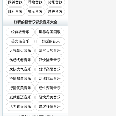
闹钟音效
呼噜音效
笑场音效
胜利音效
警示音效
过关音效
好听的轻音乐背景音乐大全
经典轻音乐
世界各国国歌
英文轻音乐
舒缓的音乐
大气豪迈音乐
深沉大气音乐
伤感忧怨音乐
轻快隆重音乐
欢快大气音乐
雄浑高昂音乐
抒情叙事音乐
活泼跳跃音乐
抒情优美音乐
感性深沉音乐
威武豪迈音乐
轻快柔美音乐
活力青春音乐
舒缓抒情音乐