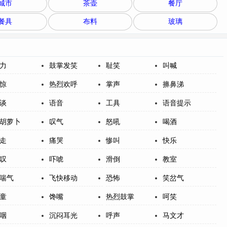
城市
茶壶
餐厅
餐具
布料
玻璃
力
鼓掌发笑
耻笑
叫喊
惊
热烈欢呼
掌声
擤鼻涕
谈
语音
工具
语音提示
胡萝卜
叹气
怒吼
喝酒
走
痛哭
惨叫
快乐
叹
吓唬
滑倒
教室
喘气
飞快移动
恐怖
笑岔气
童
馋嘴
热烈鼓掌
呵笑
咽
沉闷耳光
呼声
马文才