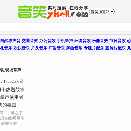
自然界声音
交通音效
办公音效
手机铃声
环境音效
乐器音效
节日音效
恐
礼音乐
欢快音乐
片头音乐
广告音乐
舞曲音乐
专题片配乐
宣传片配乐
儿
载,现场掌声
：173525人
用于热烈鼓掌
的掌声使用者
响的氛围。
声)”，可在下
想在线听更多
众鼓掌音效