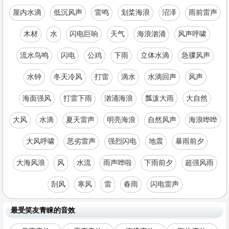
屋内水滴
低沉风声
雷鸣
划桨海浪
沼泽
雨前雷声
木材
水
闪电巨响
天气
海浪汹涌
风声呼啸
流水鸟鸣
闪电
公鸡
下雨
立体水滴
急骤风声
水钟
冬天冷风
打雷
滴水
水滴回声
风声
海面强风
打雷下雨
汹涌海浪
瓢泼大雨
大自然
大风
水滴
夏天雷声
明亮海浪
自然风声
海浪哗哗
大风呼啸
恶劣雷声
强烈闪电
地震
暴雨前夕
大海风浪
风
水流
雨声哗啦
下雨前夕
超强风雨
刮风
寒风
雷
春雨
闪电雷声
最受笑友青睐的音效