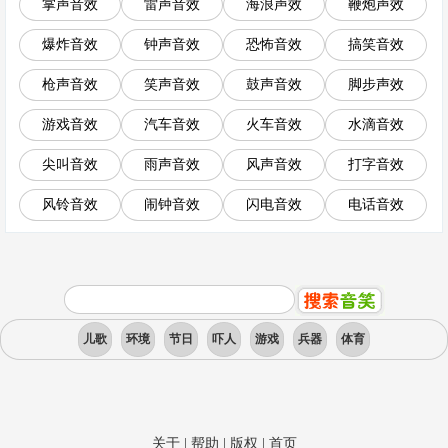
掌声音效
雷声音效
海浪声效
鞭炮声效
爆炸音效
钟声音效
恐怖音效
搞笑音效
枪声音效
笑声音效
鼓声音效
脚步声效
游戏音效
汽车音效
火车音效
水滴音效
尖叫音效
雨声音效
风声音效
打字音效
风铃音效
闹钟音效
闪电音效
电话音效
儿歌
环境
节日
吓人
游戏
兵器
体育
关于
|
帮助
|
版权
|
首页