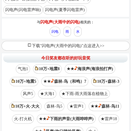
闪电声(闪电雷声响)
闪电声(夏季闪电雷声)
闪电声(大雨中的闪电)
与
相关的：
闪电
雨
水
下载“闪电声(大雨中的闪电)”点这进入>>
今日笑友都在听的好玩音笑
气泡1
10万+地震8
★★
海浪声(海浪拍打声)
10万+地震5
★★
森林-鸟（和鸣）7
10万+森林-3
风声5
★大海1
★下雨-雨大雨落在植物上
10万+火-大火
森林-鸟5
★雷声1
★★
森林-鸟11
火-打火机
★★
下雨的声音(大雨哗哗声)
★雷声18