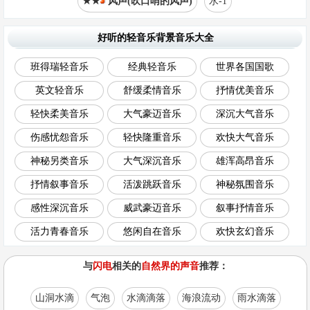
★★
风声(吹口哨的风声)
水-1
好听的轻音乐背景音乐大全
班得瑞轻音乐
经典轻音乐
世界各国国歌
英文轻音乐
舒缓柔情音乐
抒情优美音乐
轻快柔美音乐
大气豪迈音乐
深沉大气音乐
伤感忧怨音乐
轻快隆重音乐
欢快大气音乐
神秘另类音乐
大气深沉音乐
雄浑高昂音乐
抒情叙事音乐
活泼跳跃音乐
神秘氛围音乐
感性深沉音乐
威武豪迈音乐
叙事抒情音乐
活力青春音乐
悠闲自在音乐
欢快玄幻音乐
与
闪电
相关的
自然界的声音
推荐：
山洞水滴
气泡
水滴滴落
海浪流动
雨水滴落