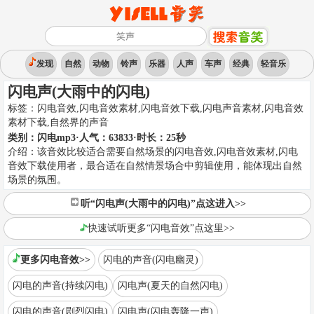
发现
自然
动物
铃声
乐器
人声
车声
经典
轻音乐
闪电声(大雨中的闪电)
标签：
闪电音效,闪电音效素材,闪电音效下载,闪电声音素材,闪电音效
素材下载
,
自然界的声音
类别：
闪电mp3
·人气：63833
·时长：
25
秒
介绍：
该音效比较适合需要自然场景的闪电音效,闪电音效素材,闪电
音效下载使用者，最合适在自然情景场合中剪辑使用，能体现出自然
场景的氛围。
听“闪电声(大雨中的闪电)”点这进入>>
快速试听更多“闪电音效”点这里>>
更多闪电音效>>
闪电的声音(闪电幽灵)
闪电的声音(持续闪电)
闪电声(夏天的自然闪电)
闪电的声音(剧烈闪电)
闪电声(闪电轰隆一声)