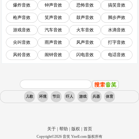
爆炸音效
钟声音效
恐怖音效
搞笑音效
枪声音效
笑声音效
鼓声音效
脚步声效
游戏音效
汽车音效
火车音效
水滴音效
尖叫音效
雨声音效
风声音效
打字音效
风铃音效
闹钟音效
闪电音效
电话音效
儿歌
环境
节日
吓人
游戏
兵器
体育
关于
|
帮助
|
版权
|
首页
Copyright
©
2026
音笑 Yisell.com 版权所有