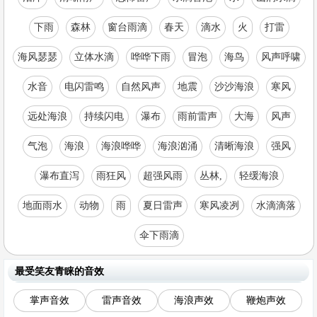
下雨
森林
窗台雨滴
春天
滴水
火
打雷
海风瑟瑟
立体水滴
哗哗下雨
冒泡
海鸟
风声呼啸
水音
电闪雷鸣
自然风声
地震
沙沙海浪
寒风
远处海浪
持续闪电
瀑布
雨前雷声
大海
风声
气泡
海浪
海浪哗哗
海浪汹涌
清晰海浪
强风
瀑布直泻
雨狂风
超强风雨
丛林,
轻缓海浪
地面雨水
动物
雨
夏日雷声
寒风凌冽
水滴滴落
伞下雨滴
最受笑友青睐的音效
掌声音效
雷声音效
海浪声效
鞭炮声效