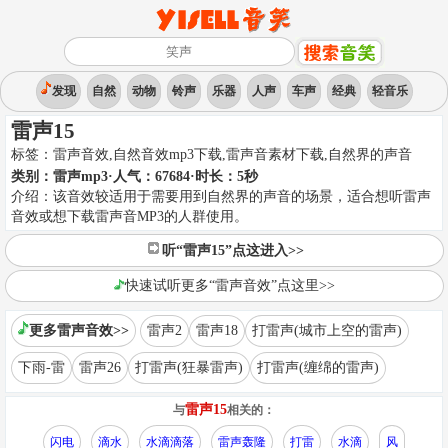
发现
自然
动物
铃声
乐器
人声
车声
经典
轻音乐
雷声15
标签：
雷声音效,自然音效mp3下载,雷声音素材下载
,
自然界的声音
类别：
雷声mp3
·人气：67684
·时长：
5
秒
介绍：
该音效较适用于需要用到自然界的声音的场景，适合想听雷声
音效或想下载雷声音MP3的人群使用。
听“雷声15”点这进入>>
快速试听更多“雷声音效”点这里>>
更多雷声音效>>
雷声2
雷声18
打雷声(城市上空的雷声)
下雨-雷
雷声26
打雷声(狂暴雷声)
打雷声(缠绵的雷声)
雷声15
与
相关的：
闪电
滴水
水滴滴落
雷声轰隆
打雷
水滴
风