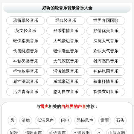
好听的轻音乐背景音乐大全
班得瑞轻音乐
经典轻音乐
世界各国国歌
英文轻音乐
舒缓柔情音乐
抒情优美音乐
轻快柔美音乐
大气豪迈音乐
深沉大气音乐
伤感忧怨音乐
轻快隆重音乐
欢快大气音乐
神秘另类音乐
大气深沉音乐
雄浑高昂音乐
抒情叙事音乐
活泼跳跃音乐
神秘氛围音乐
感性深沉音乐
威武豪迈音乐
叙事抒情音乐
活力青春音乐
悠闲自在音乐
欢快玄幻音乐
与
雷声
相关的
自然界的声音
推荐：
风
清脆
低沉风声
闪电
恐怖风声
雷雨
石头
沼泽
清晰雨声
恐怖雷声
水滴冒泡
水
山洞水滴