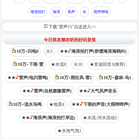
海浪拍打
海浪
风声
水
雨声哗啦
下载“雷声15”点这进入>>
今日笑友都在听的好玩音笑
10万+闪电8
火5
★★
海浪拍打声(舒缓海浪海鸥叫)
10万+下雨-雷
★水流8
火10
★音波回音3(推荐)
★★
雷声(电闪雷鸣)
10万+雨狂风-雷2
10万+森林-鸟1
★★
雷声(自然轰隆雷声)
★★
大气风声音乐
10万+流水鸟鸣
★地震4
★★
下雨的声音(大雨哗哗声)
★★
海浪声(海浪拍打岸边)
★水流-河水流动2
★水泡气泡1