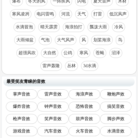
瀑布
冬天的风
一阵疾风
闪电
夏天雷声
木材
寒风凌冽
电闪雷鸣
河流
天气
打雷
低沉风声
水滴冒泡
晴天霹雳
海浪拍打
瓢泼大雨
冷风
大雨倾盆
气泡
大气风声
风
划桨海浪
鸟
超强风吹
大自然
公鸡
寒风
苍蝇
沼泽
雷声轰隆
丛林
3d水滴
最受笑友青睐的音效
掌声音效
雷声音效
海浪声效
鞭炮声效
爆炸音效
钟声音效
恐怖音效
搞笑音效
枪声音效
笑声音效
鼓声音效
脚步声效
游戏音效
汽车音效
火车音效
水滴音效