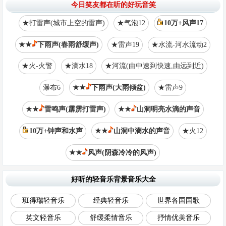
今日笑友都在听的好玩音笑
★打雷声(城市上空的雷声)
★气泡12
10万+风声17
★★
下雨声(春雨舒缓声)
★雷声19
★水流-河水流动2
★火-火警
★滴水18
★河流(由中速到快速,由远到近)
瀑布6
★★
下雨声(大雨倾盆)
★雷声9
★★
雷鸣声(霹雳打雷声)
★★
山洞明亮水滴的声音
10万+钟声和水声
★★
山洞中滴水的声音
★火12
★★
风声(阴森冷冷的风声)
好听的轻音乐背景音乐大全
班得瑞轻音乐
经典轻音乐
世界各国国歌
英文轻音乐
舒缓柔情音乐
抒情优美音乐