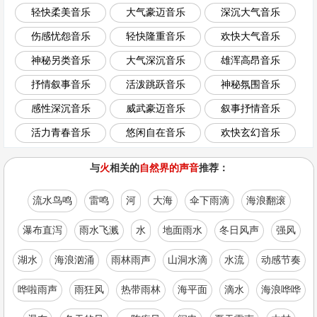
轻快柔美音乐
大气豪迈音乐
深沉大气音乐
伤感忧怨音乐
轻快隆重音乐
欢快大气音乐
神秘另类音乐
大气深沉音乐
雄浑高昂音乐
抒情叙事音乐
活泼跳跃音乐
神秘氛围音乐
感性深沉音乐
威武豪迈音乐
叙事抒情音乐
活力青春音乐
悠闲自在音乐
欢快玄幻音乐
与
火
相关的
自然界的声音
推荐：
流水鸟鸣
雷鸣
河
大海
伞下雨滴
海浪翻滚
瀑布直泻
雨水飞溅
水
地面雨水
冬日风声
强风
湖水
海浪汹涌
雨林雨声
山洞水滴
水流
动感节奏
哗啦雨声
雨狂风
热带雨林
海平面
滴水
海浪哗哗