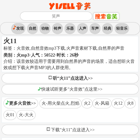
发现
自然
动物
铃声
乐器
人声
车声
经典
轻音乐
火11
标签：
火音效,自然音效mp3下载,火声音素材下载
,
自然界的声音
类别：
火mp3
·人气：50522
·时长：
26
秒
介绍：
该音效较适用于需要用到自然界的声音的场景，适合想听火音
效或想下载火声音MP3的人群使用。
听“火11”点这进入>>
快速试听更多“火音效”点这里>>
更多火音效>>
火-用火柴点火,烈焰
火2
火-风箱
火12
火8
火01
火-大火
下载“火11”点这进入>>