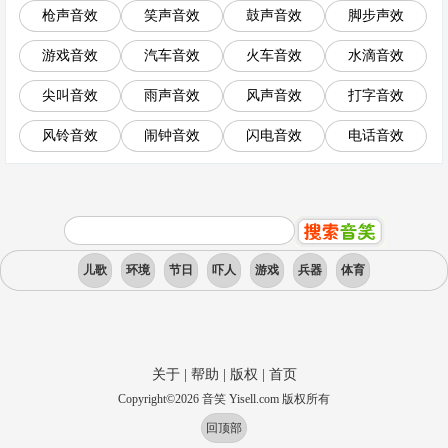
枪声音效
笑声音效
鼓声音效
脚步声效
游戏音效
汽车音效
火车音效
水滴音效
尖叫音效
雨声音效
风声音效
打字音效
风铃音效
闹钟音效
闪电音效
电话音效
儿歌
环境
节日
吓人
游戏
兵器
体育
关于
|
帮助
|
版权
|
首页
Copyright
©
2026
音笑 Yisell.com 版权所有
回顶部