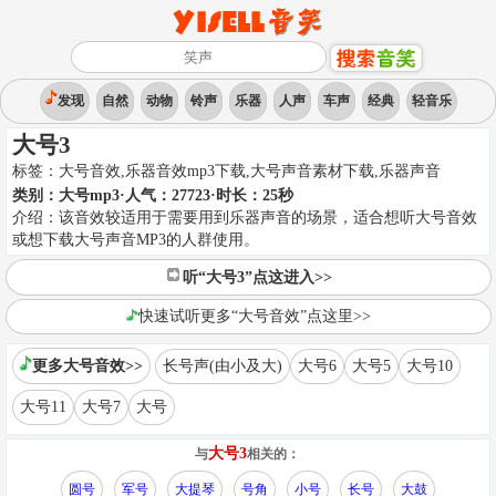
发现
自然
动物
铃声
乐器
人声
车声
经典
轻音乐
大号3
标签：
大号音效,乐器音效mp3下载,大号声音素材下载
,
乐器声音
类别：
大号mp3
·人气：27723
·时长：
25
秒
介绍：
该音效较适用于需要用到乐器声音的场景，适合想听大号音效
或想下载大号声音MP3的人群使用。
听“大号3”点这进入>>
快速试听更多“大号音效”点这里>>
更多大号音效>>
长号声(由小及大)
大号6
大号5
大号10
大号11
大号7
大号
大号3
与
相关的：
圆号
军号
大提琴
号角
小号
长号
大鼓