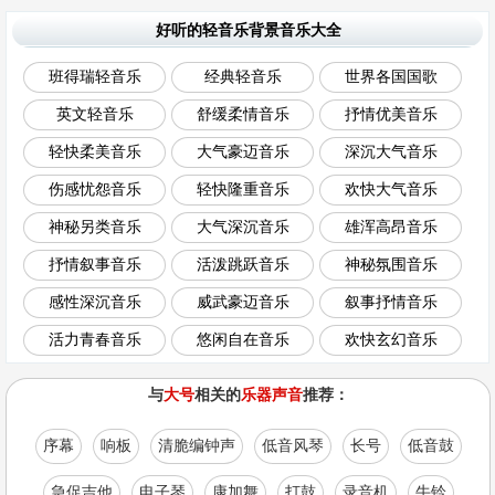
好听的轻音乐背景音乐大全
班得瑞轻音乐
经典轻音乐
世界各国国歌
英文轻音乐
舒缓柔情音乐
抒情优美音乐
轻快柔美音乐
大气豪迈音乐
深沉大气音乐
伤感忧怨音乐
轻快隆重音乐
欢快大气音乐
神秘另类音乐
大气深沉音乐
雄浑高昂音乐
抒情叙事音乐
活泼跳跃音乐
神秘氛围音乐
感性深沉音乐
威武豪迈音乐
叙事抒情音乐
活力青春音乐
悠闲自在音乐
欢快玄幻音乐
与
大号
相关的
乐器声音
推荐：
序幕
响板
清脆编钟声
低音风琴
长号
低音鼓
急促吉他
电子琴
康加舞
打鼓
录音机
牛铃