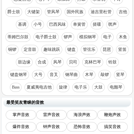
爵士鼓
大键架
管风琴
国外民族
迪吉里杜管
吉他
基调
小号
巴西风味
单簧管
搓碟
咣声
蒂姆巴尔鼓
电子爵士鼓
锣声
模拟钢琴
电子
木鱼
铜锣
定音鼓
趣味跳跃
键盘
管弦乐
琵琶
竖笛
鼓边缘
合成
风琴
贝司
克林巴琴
铃鼓
键盘钢琴
大号
音叉
钢琴曲
木琴
敲锣
竖琴
Bass
夏威夷电吉他
旋律
电子乐
大鼓
电颤琴
最受笑友青睐的音效
掌声音效
雷声音效
海浪声效
鞭炮声效
爆炸音效
钟声音效
恐怖音效
搞笑音效