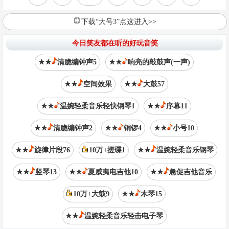
下载“大号3”点这进入>>
今日笑友都在听的好玩音笑
★★
清脆编钟声5
★★
响亮的敲鼓声(一声)
★★
空间效果
★★
大鼓57
★★
温婉轻柔音乐轻快钢琴1
★★
序幕11
★★
清脆编钟声2
★★
铜锣4
★★
小号10
★★
旋律片段76
10万+搓碟1
★★
温婉轻柔音乐钢琴
★★
竖琴13
★★
夏威夷电吉他10
★★
急促吉他音乐
10万+大鼓9
★★
木琴15
★★
温婉轻柔音乐轻击电子琴