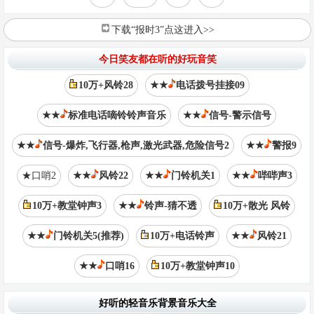
下载“报时3”点这进入>>
今日笑友都在听的好玩音笑
10万+风铃28
★★
电话拨号挂接09
★★
标准电话嘀铃铃声音乐
★★
信号-警示信号
★★
信号-爆炸,飞行器,枪声,激光武器,危险信号2
★★
警报9
★口哨2
★★
风铃22
★★
门铃机关1
★★
哔哔声3
10万+教堂钟声3
★★
铃声-猜不透
10万+散光 风铃
★★
门铃机关5(推荐)
10万+电话铃声
★★
风铃21
★★
口哨16
10万+教堂钟声10
好听的轻音乐背景音乐大全