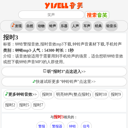
发现
自然
动物
铃声
乐器
人声
车声
经典
轻音乐
报时3
标签：
钟铃警报音效,报时音效mp3下载,钟铃声音素材下载
,
手机铃声
类别：
钟铃mp3
·人气：54300
·时长：
1
秒
介绍：
该音效较适用于需要用到手机铃声的场景，适合想听钟铃音效
或想下载钟铃声音MP3的人群使用。
听“报时3”点这进入>>
快速试听更多“钟铃铃声”点这里>>
更多钟铃音效>>
报时8
明亮钟声(整点报时)
报时10
报时9
报时2
报时5
报时7
报时3
与
相关的：
警报
警报器
钟铃
信号