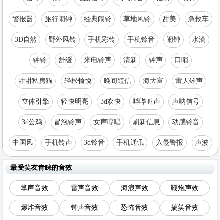
警报器
旅行闹钟
经典闹铃
草地风铃
甜美
急救车
3D自然
野外风铃
手机彩铃
手机铃音
闹钟
水滴
钟铃
舒缓
来电铃声
清新
钟声
口哨
甜甜私房猫
轻松愉悦
晚间短信
海大富
雷人铃声
立体引擎
轻快明亮
3d欢快
哔哔叫声
声呐信号
3d公鸡
冒泡铃声
女声哼唱
刷新信息
动感铃音
中国风
手机铃声
3d铃音
手机通讯
入侵警报
声波
最受笑友青睐的音效
掌声音效
雷声音效
海浪声效
鞭炮声效
爆炸音效
钟声音效
恐怖音效
搞笑音效