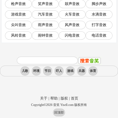
枪声音效
笑声音效
鼓声音效
脚步声效
游戏音效
汽车音效
火车音效
水滴音效
尖叫音效
雨声音效
风声音效
打字音效
风铃音效
闹钟音效
闪电音效
电话音效
儿歌
环境
节日
吓人
游戏
兵器
体育
关于
|
帮助
|
版权
|
首页
Copyright
©
2026
音笑 Yisell.com 版权所有
回顶部