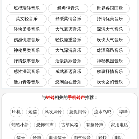
班得瑞轻音乐
经典轻音乐
世界各国国歌
英文轻音乐
舒缓柔情音乐
抒情优美音乐
轻快柔美音乐
大气豪迈音乐
深沉大气音乐
伤感忧怨音乐
轻快隆重音乐
欢快大气音乐
神秘另类音乐
大气深沉音乐
雄浑高昂音乐
抒情叙事音乐
活泼跳跃音乐
神秘氛围音乐
感性深沉音乐
威武豪迈音乐
叙事抒情音乐
活力青春音乐
悠闲自在音乐
欢快玄幻音乐
与
钟铃
相关的
手机铃声
推荐：
bb机
短信
风吹风铃
急促闹铃
流水鸟鸣
哔哔
蜡笔小新
恐怖钟声
古筝风格
有趣铃声
家用电话
信号
铃声
电波信号
淘气铃音
轻快
喇叭