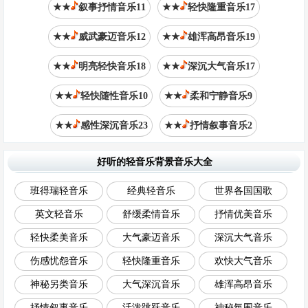
★★
叙事抒情音乐11
★★
轻快隆重音乐17
★★
威武豪迈音乐12
★★
雄浑高昂音乐19
★★
明亮轻快音乐18
★★
深沉大气音乐17
★★
轻快随性音乐10
★★
柔和宁静音乐9
★★
感性深沉音乐23
★★
抒情叙事音乐2
好听的轻音乐背景音乐大全
班得瑞轻音乐
经典轻音乐
世界各国国歌
英文轻音乐
舒缓柔情音乐
抒情优美音乐
轻快柔美音乐
大气豪迈音乐
深沉大气音乐
伤感忧怨音乐
轻快隆重音乐
欢快大气音乐
神秘另类音乐
大气深沉音乐
雄浑高昂音乐
抒情叙事音乐
活泼跳跃音乐
神秘氛围音乐