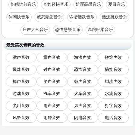
伤感忧怨音乐
奇妙轻快音乐
雄浑高昂音乐
夏目音乐
休闲快音乐
威武豪迈音乐
诙谐活跃音乐
活泼跳跃音乐
庄严大气音乐
恐怖悬疑音乐
温婉轻柔音乐
最受笑友青睐的音效
掌声音效
雷声音效
海浪声效
鞭炮声效
爆炸音效
钟声音效
恐怖音效
搞笑音效
枪声音效
笑声音效
鼓声音效
脚步声效
游戏音效
汽车音效
火车音效
水滴音效
尖叫音效
雨声音效
风声音效
打字音效
风铃音效
闹钟音效
闪电音效
电话音效