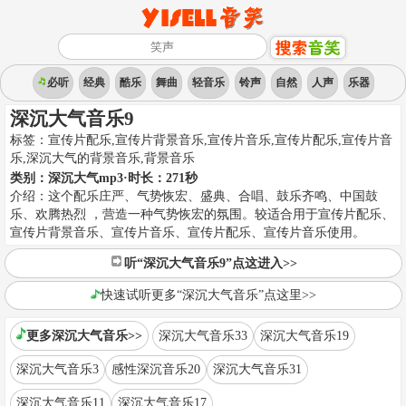
必听
经典
酷乐
舞曲
轻音乐
铃声
自然
人声
乐器
深沉大气音乐9
标签：
宣传片配乐,宣传片背景音乐,宣传片音乐,宣传片配乐,宣传片音
乐,深沉大气的背景音乐
,
背景音乐
类别：
深沉大气mp3
·时长：
271
秒
介绍：
这个配乐庄严、气势恢宏、盛典、合唱、鼓乐齐鸣、中国鼓
乐、欢腾热烈 ，营造一种气势恢宏的氛围。较适合用于宣传片配乐、
宣传片背景音乐、宣传片音乐、宣传片配乐、宣传片音乐使用。
听“深沉大气音乐9”点这进入>>
快速试听更多“深沉大气音乐”点这里>>
更多深沉大气音乐>>
深沉大气音乐33
深沉大气音乐19
深沉大气音乐3
感性深沉音乐20
深沉大气音乐31
深沉大气音乐11
深沉大气音乐17