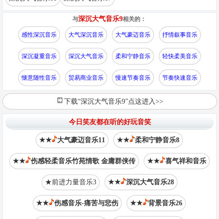
深沉大气音乐9
与
相关的：
感性深沉音乐
大气深沉音乐
大气豪迈音乐
抒情叙事音乐
深沉凝重音乐
深沉大气音乐
柔和宁静音乐
轻快柔美音乐
惬意随性音乐
贸易商业音乐
慢速节奏音乐
节奏快速音乐
下载“深沉大气音乐9”点这进入>>
今日笑友都在听的好玩音笑
★★
大气豪迈音乐11
★★
柔和宁静音乐8
★★
伤感轻柔音乐竹苑情歌 金庸群侠传
★★
喜气祥和音乐
★前进力量音乐3
★★
深沉大气音乐28
★★
伤感音乐-痛苦与悲伤
★★
背景音乐26