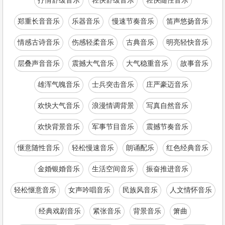
抒情舒缓音乐
轻快舒缓音乐
轻快随性音乐
郑重长音音乐
乐器音乐
慢速节奏音乐
笛声悠扬音乐
情感古诗音乐
伤感轻柔音乐
古典音乐
明亮轻快音乐
层叠声音音乐
震撼大气音乐
大气稳重音乐
故事音乐
雄浑气魄音乐
士兵突击音乐
庄严豪迈音乐
欢快大气音乐
浪漫情调背景
写真自然音乐
欢快背景音乐
军事节目音乐
震撼节奏音乐
惬意随性音乐
轻松慢速音乐
朗诵配乐
红色经典音乐
金婚银婚音乐
生活空间音乐
振奋推进音乐
轻松惬意音乐
女声吟唱音乐
民族风音乐
人文情怀音乐
经典戏剧音乐
紧张音乐
背景音乐
箫曲