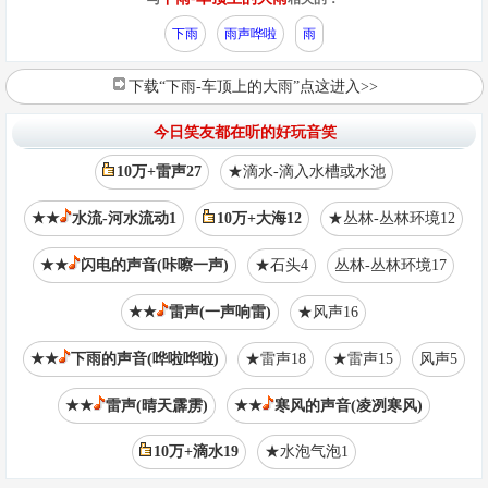
下雨
雨声哗啦
雨
下载“下雨-车顶上的大雨”点这进入>>
今日笑友都在听的好玩音笑
10万+雷声27
★滴水-滴入水槽或水池
★★
水流-河水流动1
10万+大海12
★丛林-丛林环境12
★★
闪电的声音(咔嚓一声)
★石头4
丛林-丛林环境17
★★
雷声(一声响雷)
★风声16
★★
下雨的声音(哗啦哗啦)
★雷声18
★雷声15
风声5
★★
雷声(晴天霹雳)
★★
寒风的声音(凌冽寒风)
10万+滴水19
★水泡气泡1