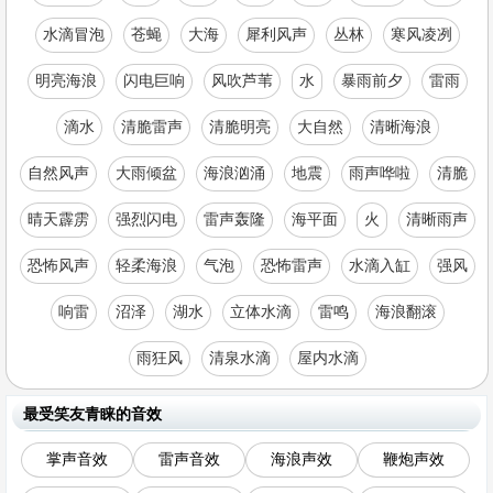
水滴冒泡
苍蝇
大海
犀利风声
丛林
寒风凌冽
明亮海浪
闪电巨响
风吹芦苇
水
暴雨前夕
雷雨
滴水
清脆雷声
清脆明亮
大自然
清晰海浪
自然风声
大雨倾盆
海浪汹涌
地震
雨声哗啦
清脆
晴天霹雳
强烈闪电
雷声轰隆
海平面
火
清晰雨声
恐怖风声
轻柔海浪
气泡
恐怖雷声
水滴入缸
强风
响雷
沼泽
湖水
立体水滴
雷鸣
海浪翻滚
雨狂风
清泉水滴
屋内水滴
最受笑友青睐的音效
掌声音效
雷声音效
海浪声效
鞭炮声效