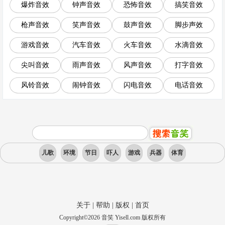
爆炸音效
钟声音效
恐怖音效
搞笑音效
枪声音效
笑声音效
鼓声音效
脚步声效
游戏音效
汽车音效
火车音效
水滴音效
尖叫音效
雨声音效
风声音效
打字音效
风铃音效
闹钟音效
闪电音效
电话音效
儿歌
环境
节日
吓人
游戏
兵器
体育
关于
|
帮助
|
版权
|
首页
Copyright
©
2026
音笑 Yisell.com 版权所有