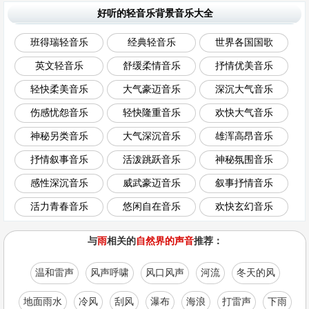
好听的轻音乐背景音乐大全
班得瑞轻音乐
经典轻音乐
世界各国国歌
英文轻音乐
舒缓柔情音乐
抒情优美音乐
轻快柔美音乐
大气豪迈音乐
深沉大气音乐
伤感忧怨音乐
轻快隆重音乐
欢快大气音乐
神秘另类音乐
大气深沉音乐
雄浑高昂音乐
抒情叙事音乐
活泼跳跃音乐
神秘氛围音乐
感性深沉音乐
威武豪迈音乐
叙事抒情音乐
活力青春音乐
悠闲自在音乐
欢快玄幻音乐
与
雨
相关的
自然界的声音
推荐：
温和雷声
风声呼啸
风口风声
河流
冬天的风
地面雨水
冷风
刮风
瀑布
海浪
打雷声
下雨