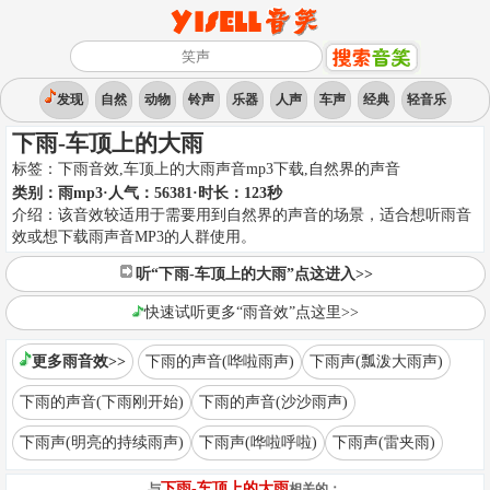
发现
自然
动物
铃声
乐器
人声
车声
经典
轻音乐
下雨-车顶上的大雨
标签：
下雨音效,车顶上的大雨声音mp3下载
,
自然界的声音
类别：
雨mp3
·人气：56381
·时长：
123
秒
介绍：
该音效较适用于需要用到自然界的声音的场景，适合想听雨音
效或想下载雨声音MP3的人群使用。
听“下雨-车顶上的大雨”点这进入>>
快速试听更多“雨音效”点这里>>
更多雨音效>>
下雨的声音(哗啦雨声)
下雨声(瓢泼大雨声)
下雨的声音(下雨刚开始)
下雨的声音(沙沙雨声)
下雨声(明亮的持续雨声)
下雨声(哗啦呼啦)
下雨声(雷夹雨)
下雨-车顶上的大雨
与
相关的：