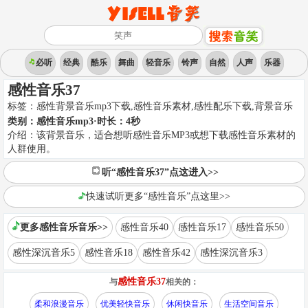
必听
经典
酷乐
舞曲
轻音乐
铃声
自然
人声
乐器
感性音乐37
标签：
感性背景音乐mp3下载,感性音乐素材,感性配乐下载
,
背景音乐
类别：
感性音乐mp3
·时长：
4
秒
介绍：
该背景音乐，适合想听感性音乐MP3或想下载感性音乐素材的
人群使用。
听“感性音乐37”点这进入>>
快速试听更多“感性音乐”点这里>>
更多感性音乐音乐>>
感性音乐40
感性音乐17
感性音乐50
感性深沉音乐5
感性音乐18
感性音乐42
感性深沉音乐3
感性音乐37
与
相关的：
柔和浪漫音乐
优美轻快音乐
休闲快音乐
生活空间音乐