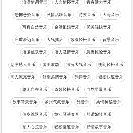
浪漫情调背景
人文情怀音乐
青春活力音乐
恐怖悬疑音乐
激情活跃音乐
特效音乐
大海音乐
写真自然音乐
金婚银婚音乐
优美轻快音乐
庄重豪迈音乐
大气摇滚
散漫轻松音乐
背景音乐
活泼跳跃音乐
活力激情音乐
急促惊险音乐
悲凉感人音乐
赞美歌颂
深沉大气音乐
明朗轻松音乐
高亢嘹亮音乐
舒缓柔情音乐
韵律音乐
轻松快速音乐
悠闲自在音乐
奇妙轻快音乐
自然早晨音乐
故事背景音乐
紧张气氛音乐
酷音乐
柔情神秘音乐
俏皮跳跃音乐
黄江琴演奏音
舒适婉转音乐
扣人心弦音乐
轻松慢速音乐
抒情叙事音乐