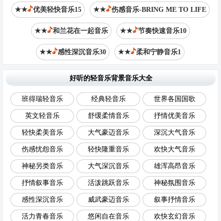
★★
优美轻快音乐15
★★
伤感音乐-BRING ME TO LIFE
★★
和兰花在一起音乐
★★
节奏快速音乐10
★★
感性深沉音乐30
★★
柔和宁静音乐1
好听的轻音乐背景音乐大全
班得瑞轻音乐
经典轻音乐
世界各国国歌
英文轻音乐
舒缓柔情音乐
抒情优美音乐
轻快柔美音乐
大气豪迈音乐
深沉大气音乐
伤感忧怨音乐
轻快隆重音乐
欢快大气音乐
神秘另类音乐
大气深沉音乐
雄浑高昂音乐
抒情叙事音乐
活泼跳跃音乐
神秘氛围音乐
感性深沉音乐
威武豪迈音乐
叙事抒情音乐
活力青春音乐
悠闲自在音乐
欢快玄幻音乐