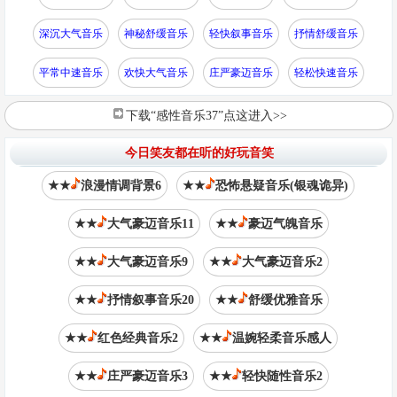
深沉大气音乐
神秘舒缓音乐
轻快叙事音乐
抒情舒缓音乐
平常中速音乐
欢快大气音乐
庄严豪迈音乐
轻松快速音乐
下载“感性音乐37”点这进入>>
今日笑友都在听的好玩音笑
★★
浪漫情调背景6
★★
恐怖悬疑音乐(银魂诡异)
★★
大气豪迈音乐11
★★
豪迈气魄音乐
★★
大气豪迈音乐9
★★
大气豪迈音乐2
★★
抒情叙事音乐20
★★
舒缓优雅音乐
★★
红色经典音乐2
★★
温婉轻柔音乐感人
★★
庄严豪迈音乐3
★★
轻快随性音乐2