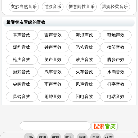
玄妙自然音乐
过渡音乐
惬意随性音乐
温婉轻柔音乐
最受笑友青睐的音效
掌声音效
雷声音效
海浪声效
鞭炮声效
爆炸音效
钟声音效
恐怖音效
搞笑音效
枪声音效
笑声音效
鼓声音效
脚步声效
游戏音效
汽车音效
火车音效
水滴音效
尖叫音效
雨声音效
风声音效
打字音效
风铃音效
闹钟音效
闪电音效
电话音效