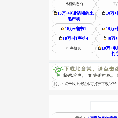
照相机连拍
工厂
10万+电话清晰的来
10万
电声响
10万+翻书1
10万
10万+打字机4
10万
10万+
打字机10
打
提示：点击以上按钮即可打开下载“柜台