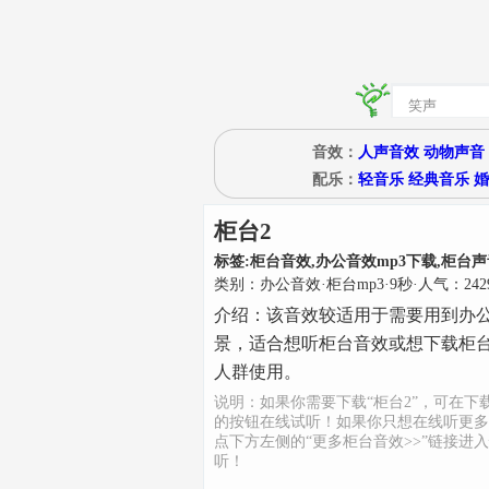
音效：
人声音效
动物声音
配乐：
轻音乐
经典音乐
婚
柜台2
标签:
柜台音效,办公音效mp3下载,柜台
类别：
办公音效
·
柜台mp3
·
9
秒
·人气：242
介绍：
该音效较适用于需要用到办
景，适合想听柜台音效或想下载柜台
人群使用。
说明：如果你需要下载“柜台2”，可在下
的按钮在线试听！如果你只想在线听更多
点下方左侧的“更多柜台音效>>”链接进
听！