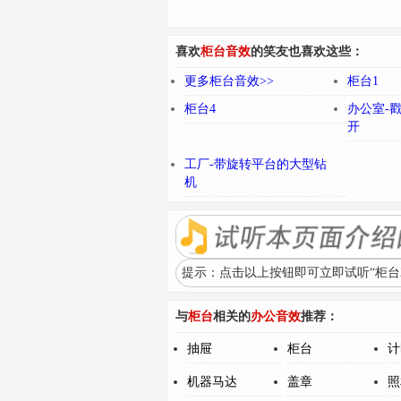
喜欢
柜台音效
的笑友也喜欢这些：
更多柜台音效>>
柜台1
柜台4
办公室-戳
开
工厂-带旋转平台的大型钻
机
提示：点击以上按钮即可立即试听“柜台2
与
柜台
相关的
办公音效
推荐：
抽屉
柜台
计
机器马达
盖章
照