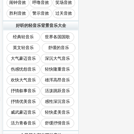
闹钟音效
呼噜音效
笑场音效
胜利音效
警示音效
过关音效
好听的轻音乐背景音乐大全
经典轻音乐
世界各国国歌
英文轻音乐
舒缓的音乐
大气豪迈音乐
深沉大气音乐
伤感忧怨音乐
轻快隆重音乐
欢快大气音乐
雄浑高昂音乐
抒情叙事音乐
活泼跳跃音乐
抒情优美音乐
感性深沉音乐
威武豪迈音乐
轻快柔美音乐
活力青春音乐
舒缓抒情音乐