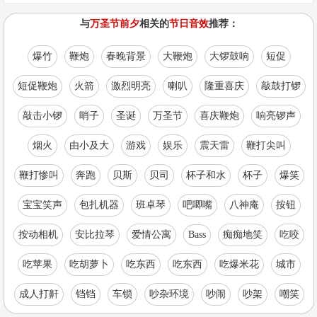
与
万圣节前夕
相关的
节日音效
推荐：
爆竹
鞭炮
春晚背景
大鞭炮
大锣鼓响
短促
短促鞭炮
火箭
激烈明亮
喇叭
隆重喜庆
敲鼓打锣
敲击小锣
哨子
圣诞
万圣节
喜庆鞭炮
响亮锣声
烟火
由小及大
游戏
娱乐
震天雷
鞭打尖叫
鞭打惨叫
奔跑
贝斯
贝司
杯子和水
杯子
爆笑
宝宝笑声
包扎机器
班卓琴
吧唧嘴
八神庵
按钮
按动相机
安比拉琴
爱情公寓
Bass
痴痴地笑
吃咬
吃苹果
吃胡萝卜
吃东西
吃东西
吃爆米花
城市
成人打鼾
铛铛
车锁
吵杂环境
吵闹
吵架
嘲笑