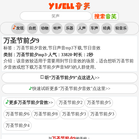
发现
自然
动物
铃声
乐器
人声
车声
经典
轻音乐
万圣节前夕9
标签：
万圣节前夕音效,节日声音mp3下载
,
节日音效
类别：
万圣节前夕mp3
·人气：33820
·时长：
2
秒
介绍：
该音效较适用于需要用到节日音效的场景，适合想听万圣节前
夕音效或想下载万圣节前夕声音MP3的人群使用。
听“万圣节前夕9”点这进入>>
快速试听更多“万圣节前夕音效”点这里>>
更多万圣节前夕音效>>
万圣节前夕2
万圣节前夕5
万圣节前夕6
万圣节前夕8
万圣节前夕3
万圣节前夕3
万圣节前夕4
万圣节前夕9
与
相关的：