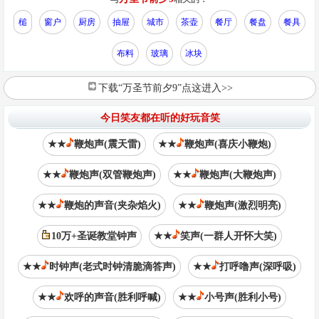
槌
窗户
厨房
抽屉
城市
茶壶
餐厅
餐盘
餐具
布料
玻璃
冰块
下载“万圣节前夕9”点这进入>>
今日笑友都在听的好玩音笑
★★
鞭炮声(震天雷)
★★
鞭炮声(喜庆小鞭炮)
★★
鞭炮声(双管鞭炮声)
★★
鞭炮声(大鞭炮声)
★★
鞭炮的声音(夹杂焰火)
★★
鞭炮声(激烈明亮)
10万+圣诞教堂钟声
★★
笑声(一群人开怀大笑)
★★
时钟声(老式时钟清脆滴答声)
★★
打呼噜声(深呼吸)
★★
欢呼的声音(胜利呼喊)
★★
小号声(胜利小号)