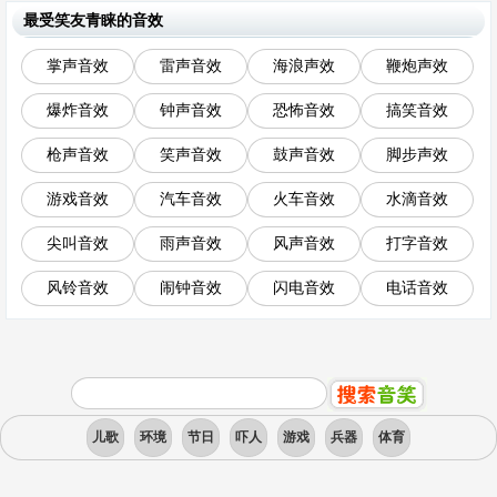
最受笑友青睐的音效
掌声音效
雷声音效
海浪声效
鞭炮声效
爆炸音效
钟声音效
恐怖音效
搞笑音效
枪声音效
笑声音效
鼓声音效
脚步声效
游戏音效
汽车音效
火车音效
水滴音效
尖叫音效
雨声音效
风声音效
打字音效
风铃音效
闹钟音效
闪电音效
电话音效
儿歌
环境
节日
吓人
游戏
兵器
体育