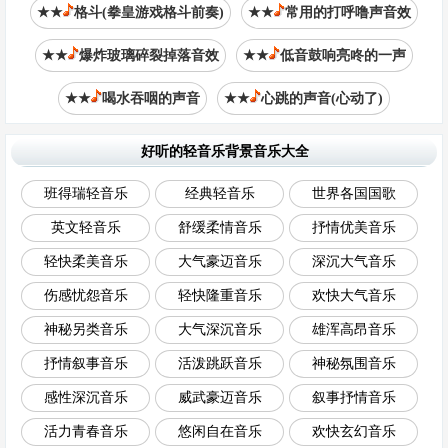
★★
格斗(拳皇游戏格斗前奏)
★★
常用的打呼噜声音效
★★
爆炸玻璃碎裂掉落音效
★★
低音鼓响亮咚的一声
★★
喝水吞咽的声音
★★
心跳的声音(心动了)
好听的轻音乐背景音乐大全
班得瑞轻音乐
经典轻音乐
世界各国国歌
英文轻音乐
舒缓柔情音乐
抒情优美音乐
轻快柔美音乐
大气豪迈音乐
深沉大气音乐
伤感忧怨音乐
轻快隆重音乐
欢快大气音乐
神秘另类音乐
大气深沉音乐
雄浑高昂音乐
抒情叙事音乐
活泼跳跃音乐
神秘氛围音乐
感性深沉音乐
威武豪迈音乐
叙事抒情音乐
活力青春音乐
悠闲自在音乐
欢快玄幻音乐