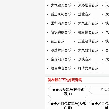
大气颁奖音乐
风格迥异音乐
人
爵士风格音乐
过渡音乐
欢
柔和清新音乐
大气玄幻音乐
快
轻快跳跃音乐
栏目插图音乐
气
前进音乐
庄重经典音乐
快
激荡片头音乐
大气雄浑音乐
音
空灵幻想音乐
欢快音乐
大
栏目声音音乐
抒情女声音乐
笑友都在下的好玩音笑
★★片头音乐(轻快跳
片头音
跃)11
★★栏目包装音乐(大气
★★栏目包
庄重)
跳