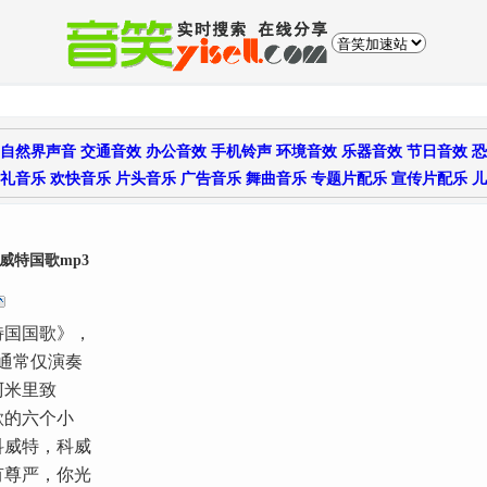
自然界声音
交通音效
办公音效
手机铃声
环境音效
乐器音效
节日音效
恐
礼音乐
欢快音乐
片头音乐
广告音乐
舞曲音乐
专题片配乐
宣传片配乐
儿
威特国歌mp3
特国国歌》，
中通常仅演奏
阿米里致
歌的六个小
科威特，科威
有尊严，你光