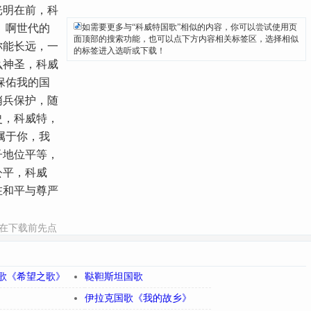
光明在前，科
 啊世代的
如需要更多与“科威特国歌”相似的内容，你可以尝试使用页
面顶部的搜索功能，也可以点下方内容相关标签区，选择相似
称能长远，一
的标签进入选听或下载！
么神圣，科威
保佑我的国
哨兵保护，随
史，科威特，
属于你，我
子地位平等，
公平，科威
在和平与尊严
可在下载前先点
更多世界各国
国歌>>”链接
歌《希望之歌》
鞑靼斯坦国歌
伊拉克国歌《我的故乡》