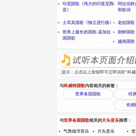
印尼国歌《伟大的印度尼西
阿拉伯联
亚》
和歌词
土耳其国歌《独立进行曲》
老挝国歌
世界上最长的国歌-孟加拉
朝鲜国歌
国国歌
越南国歌
提示：点击以上按钮即可立即试听“科威
与
科威特国歌
内容相关的标签：
世界各国国歌
经
伤感
与
世界各国国歌
相关的
片头音乐
推荐：
气势雄浑音乐
片头音乐
世