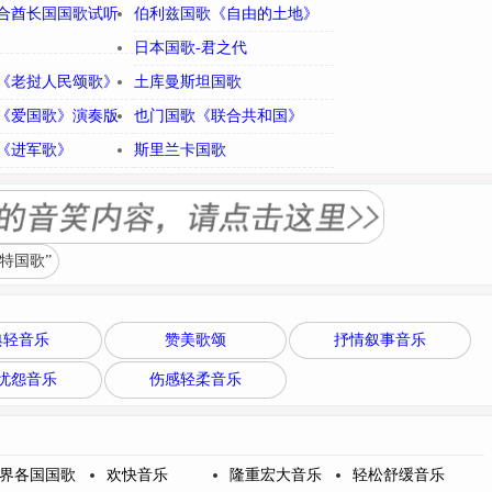
合酋长国国歌试听
伯利兹国歌《自由的土地》
日本国歌-君之代
《老挝人民颂歌》
土库曼斯坦国歌
《爱国歌》演奏版
也门国歌《联合共和国》
《进军歌》
斯里兰卡国歌
特国歌”
典轻音乐
赞美歌颂
抒情叙事音乐
忧怨音乐
伤感轻柔音乐
界各国国歌
欢快音乐
隆重宏大音乐
轻松舒缓音乐