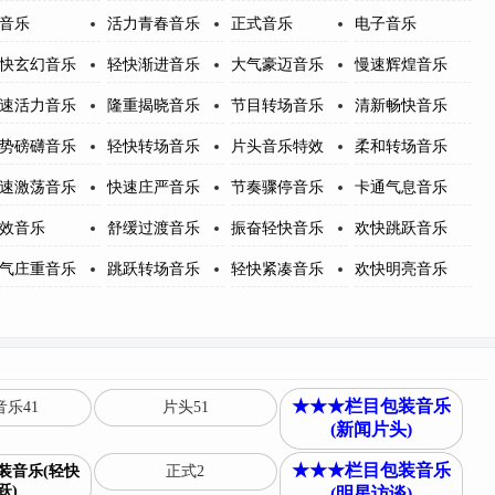
音乐
活力青春音乐
正式音乐
电子音乐
快玄幻音乐
轻快渐进音乐
大气豪迈音乐
慢速辉煌音乐
速活力音乐
隆重揭晓音乐
节目转场音乐
清新畅快音乐
势磅礴音乐
轻快转场音乐
片头音乐特效
柔和转场音乐
速激荡音乐
快速庄严音乐
节奏骤停音乐
卡通气息音乐
效音乐
舒缓过渡音乐
振奋轻快音乐
欢快跳跃音乐
气庄重音乐
跳跃转场音乐
轻快紧凑音乐
欢快明亮音乐
★★★栏目包装音乐
乐41
片头51
(新闻片头)
★★★栏目包装音乐
装音乐(轻快
正式2
跃)
(明星访谈)