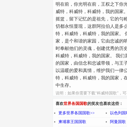
明在前，你光明在前，王权之下你
威特，科威特，科威特，我的国家。
摇篮，留下记忆的是祖先，它的匀
切都永恒显现，这群阿拉伯人是多
特，科威特，科威特，我的国家。 
家，是个和谐的家园，它由忠诚的
时奉献他们的灵魂，创建优秀的历
科威特，科威特，我的国家。 我们
的国家，由信念和忠诚带领，与王
以温暖的爱和真情，维护我们一律
特，科威特，科威特，我的国家，
中生存。
说明：如果你需要下载“科威特国歌”，
相应的按钮在线试听！如果你只想在线听
国歌mp3，可点下方左侧的“更多世界各国
喜欢
世界各国国歌
的笑友也喜欢这些：
进入快速在线试听！
更多世界各国国歌>>
以色列国
柬埔寨王国国歌
阿曼国歌