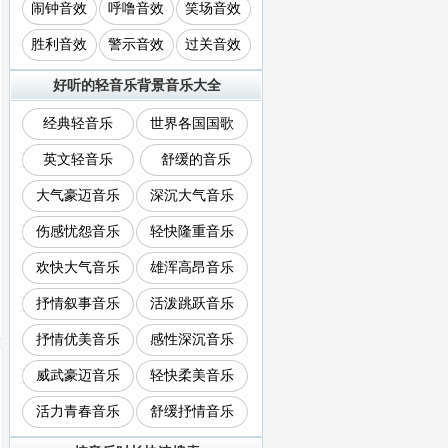
闹钟音效
呼噜音效
笑场音效
胜利音效
警示音效
过关音效
好听的轻音乐背景音乐大全
经典轻音乐
世界各国国歌
英文轻音乐
舒缓的音乐
大气豪迈音乐
深沉大气音乐
伤感忧怨音乐
轻快隆重音乐
欢快大气音乐
雄浑高昂音乐
抒情叙事音乐
活泼跳跃音乐
抒情优美音乐
感性深沉音乐
威武豪迈音乐
轻快柔美音乐
活力青春音乐
舒缓抒情音乐