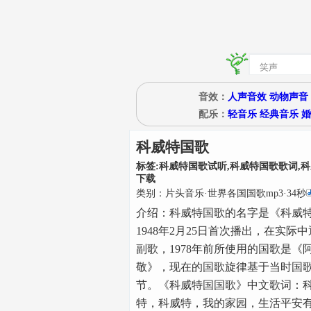
音效：
人声音效
动物声音
配乐：
轻音乐
经典音乐
婚
科威特国歌
标签:
科威特国歌试听,科威特国歌歌词,科
下载
类别：
片头音乐
·
世界各国国歌mp3
·
34
秒
介绍：
科威特国歌的名字是《科威
1948年2月25日首次播出，在实际
副歌，1978年前所使用的国歌是《
敬》，现在的国歌旋律基于当时国
节。《科威特国国歌》中文歌词：
特，科威特，我的家园，生活平安