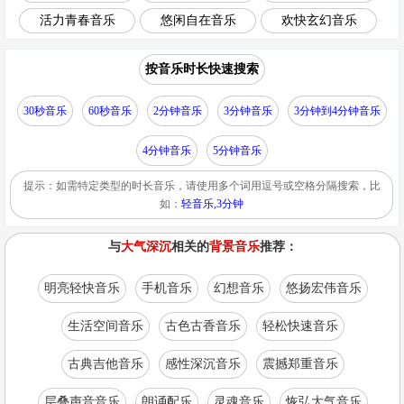
活力青春音乐
悠闲自在音乐
欢快玄幻音乐
按音乐时长快速搜索
30秒音乐
60秒音乐
2分钟音乐
3分钟音乐
3分钟到4分钟音乐
4分钟音乐
5分钟音乐
提示：如需特定类型的时长音乐，请使用多个词用逗号或空格分隔搜索，比
如：
轻音乐,3分钟
与
大气深沉
相关的
背景音乐
推荐：
明亮轻快音乐
手机音乐
幻想音乐
悠扬宏伟音乐
生活空间音乐
古色古香音乐
轻松快速音乐
古典吉他音乐
感性深沉音乐
震撼郑重音乐
层叠声音音乐
朗诵配乐
灵魂音乐
恢弘大气音乐