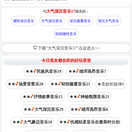
大气深沉音乐17
与
相关的：
感性深沉音乐
大气深沉音乐
深沉凝重音乐
深沉大气音乐
轻快随性音乐
下载“大气深沉音乐17”点这进入>>
今日笑友都在听的好玩音笑
★★
民族风音乐19
★★
雄浑高昂音乐7
★★
场景背景乐20
★★
轻快隆重音乐25
★美妙的旋律6
★★
抒情叙事音乐15
★★
神秘氛围音乐21
★★
大气深沉音乐29
★★
雄浑高昂音乐6
★★
大气豪迈音乐10
★★
伤感轻柔音乐在最美时分别