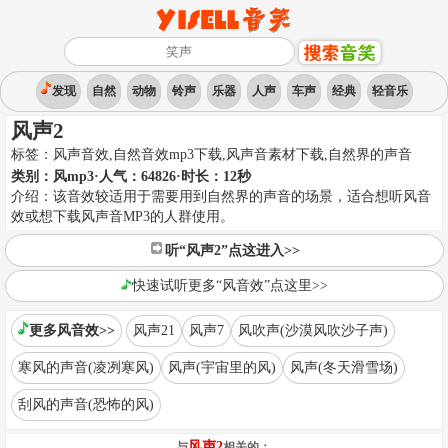
发现
自然
动物
铃声
乐器
人声
车声
经典
轻音乐
风声2
标签：
风声音效,自然音效mp3下载,风声音素材下载
,
自然界的声音
类别：
风mp3
·人气：64826
·时长：
12
秒
介绍：
该音效较适用于需要用到自然界的声音的场景，适合想听风音
效或想下载风声音MP3的人群使用。
听“风声2”点这进入>>
快速试听更多“风音效”点这里>>
更多风音效>>
风声21
风声7
风吹声(沙漠风吹沙子声)
寒风的声音(凌冽寒风)
风声(宇宙里的风)
风声(冬天滑雪场)
刮风的声音(恐怖的风)
风声2
与
相关的：