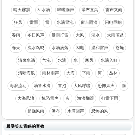
晴天霹雳
3d水滴
哗啦雨声
瀑布直泻
雷声夹雨
狂风
雷雨
雷
水滴冒泡
窗台雨滴
闪电巨响
春雨
冬日风声
暴雨打雷
大风
湖水
大雨倾盆
春天
流水鸟鸣
水滴滴落
闪电
温和雷声
苍蝇
清泉水滴
气泡
水滴
水
寒风
水滴入缸
清晰海浪
雨林雨声
大海
下雨
河
丛林
海浪流动
滴答水滴
冒泡
大风呼啸
恐怖风声
雨
大海风浪
惊恐雷声
火
海浪翻滚
打雷下雨
超强风雨
瀑布
水滴回声
恐怖的风
最受笑友青睐的音效