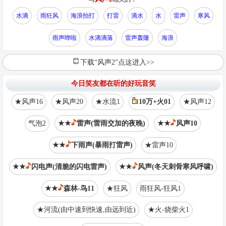
水滴
雨狂风
海浪拍打
打雷
滴水
水
雷声
寒风
雨声哗啦
水滴滴落
雷声轰隆
海浪
下载“风声2”点这进入>>
今日笑友都在听的好玩音笑
★风声16
★风声20
★水流1
10万+火01
★风声12
气泡2
★★
雷声(雷雨交加的夜晚)
★★
风声10
★★
下雨声(暴雨打雷声)
★雷声10
★★
闪电声(清脆的闪电雷声)
★★
风声(冬天刺骨寒风呼啸)
★★
森林-鸟11
★狂风
雨狂风-狂风1
★河流(由中速到快速,由远到近)
★火-烧柴火1