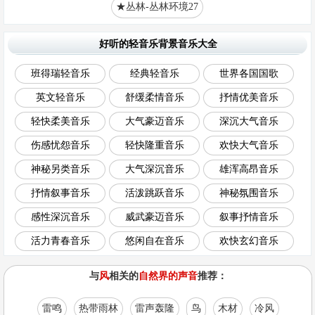
★丛林-丛林环境27
好听的轻音乐背景音乐大全
班得瑞轻音乐
经典轻音乐
世界各国国歌
英文轻音乐
舒缓柔情音乐
抒情优美音乐
轻快柔美音乐
大气豪迈音乐
深沉大气音乐
伤感忧怨音乐
轻快隆重音乐
欢快大气音乐
神秘另类音乐
大气深沉音乐
雄浑高昂音乐
抒情叙事音乐
活泼跳跃音乐
神秘氛围音乐
感性深沉音乐
威武豪迈音乐
叙事抒情音乐
活力青春音乐
悠闲自在音乐
欢快玄幻音乐
与
风
相关的
自然界的声音
推荐：
雷鸣
热带雨林
雷声轰隆
鸟
木材
冷风