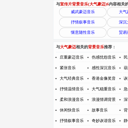
与
宣传片背景音乐(大气豪迈)6
内容相关
威武豪迈音乐
大气
抒情叙事音乐
深沉
惬意随性音乐
贸易
与
大气豪迈
相关的
背景音乐
推荐：
庄重豪迈音乐
伤感忧怨音乐
民
紧张音乐
感性深沉音乐
葫
大气经典音乐
香港金像奖音
诙
抒情温情音乐
大气稳重音乐
急
柔和浪漫音乐
浪漫情调背景
深
休闲快音乐
故事音乐
背
抒情叙事音乐
奇妙诙谐音乐
静