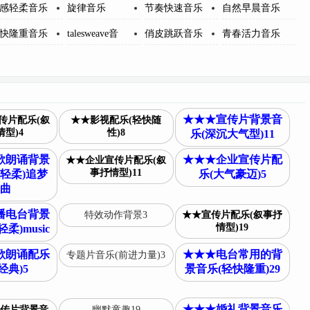
感轻柔音乐
旋律音乐
节奏快速音乐
自然早晨音乐
快隆重音乐
talesweave音
俏皮跳跃音乐
青春活力音乐
★★★宣传片背景音
传片配乐(叙
★★影视配乐(轻快随
型)4
性)8
乐(深沉大气型)11
歌朗诵背景
★★★企业宣传片配
★★企业宣传片配乐(叙
事抒情型)11
轻柔)追梦
乐(大气豪迈)5
曲
播电台背景
特效动作背景3
★★宣传片配乐(叙事抒
情型)19
柔)music
歌朗诵配乐
★★★电台常用的背
专题片音乐(前进力量)3
经典)5
景音乐(轻快隆重)29
★★★婚礼背景音乐
传片背景音
幽默童趣19