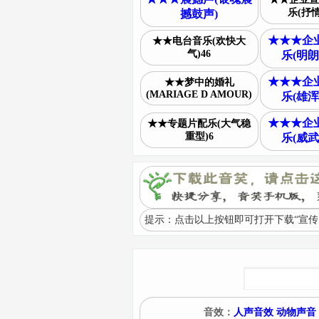
乐(抒情
撼鼓声)
★★★企
★★电台音乐(欢快大
气)46
乐(明朗
★★★企
★★梦中的婚礼
(MARIAGE D AMOUR)
乐(雄浑
★★★企
★★专题片配乐(大气稳
重型)6
乐(威武
提示：点击以上按钮即可打开下载“宣传片
音效：
人声音效
动物声音