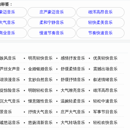
的标签：
豪迈音乐
庄严豪迈音乐
雄浑高昂音乐
大气音乐
柔和宁静音乐
轻快柔美音乐
商业音乐
慢速节奏音乐
节奏快速音乐
族风音乐
明亮轻快音乐
感情抒发音乐
优美轻快音乐
芦丝女声音
金婚银婚音乐
舒缓柔情音乐
震撼出场音乐
谐浪漫音乐
玄妙自然音乐
舒缓抒情音乐
叙述情绪音乐
促惊险音乐
明朗轻松音乐
大气嘹亮音乐
雄浑高昂音乐
沉大气音乐
惬意随性音乐
温婉轻柔音乐
轻松中速音乐
景音乐
抒情大气音乐
庄严大气音乐
军事节目音乐
谧悠远音乐
悠扬清新音乐
大气转场音乐
轻松欢快音乐