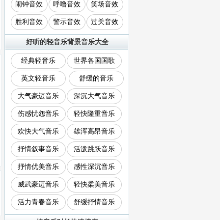
闹钟音效
呼噜音效
笑场音效
胜利音效
警示音效
过关音效
好听的轻音乐背景音乐大全
经典轻音乐
世界各国国歌
英文轻音乐
舒缓的音乐
大气豪迈音乐
深沉大气音乐
伤感忧怨音乐
轻快隆重音乐
欢快大气音乐
雄浑高昂音乐
抒情叙事音乐
活泼跳跃音乐
抒情优美音乐
感性深沉音乐
威武豪迈音乐
轻快柔美音乐
活力青春音乐
舒缓抒情音乐