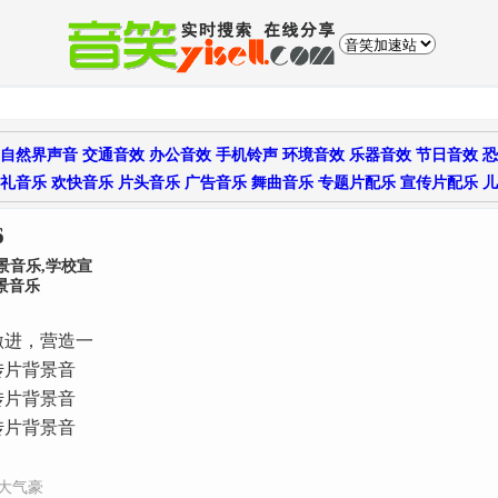
自然界声音
交通音效
办公音效
手机铃声
环境音效
乐器音效
节日音效
恐
礼音乐
欢快音乐
片头音乐
广告音乐
舞曲音乐
专题片配乐
宣传片配乐
儿
6
景音乐,学校宣
景音乐
激进，营造一
传片背景音
传片背景音
传片背景音
大气豪