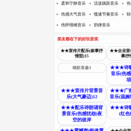
柔和宁静音乐
活泼跳跃音乐
伤
伤感大气音乐
慢速节奏音乐
轻
伤怀情绪音乐
韵律音乐
笑友都在下的好玩音笑
★★宣传片配乐(叙事抒
★★企业宣
情型)15
事抒情
★★★诗
幽默童趣4
音乐(伤感
埙
★★★宣传片背景音
★★★广
乐(大气豪迈)12
音乐(温婉轻
★★★配乐诗朗诵背
★★★诗
景音乐(伤感忧怨)夜
(红色
空的彼岸
★★★震撼声(银魂震
★★企业宣