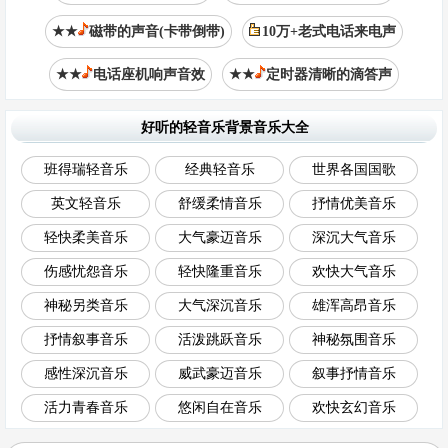
★★
磁带的声音(卡带倒带)
10万+老式电话来电声
★★
电话座机响声音效
★★
定时器清晰的滴答声
好听的轻音乐背景音乐大全
班得瑞轻音乐
经典轻音乐
世界各国国歌
英文轻音乐
舒缓柔情音乐
抒情优美音乐
轻快柔美音乐
大气豪迈音乐
深沉大气音乐
伤感忧怨音乐
轻快隆重音乐
欢快大气音乐
神秘另类音乐
大气深沉音乐
雄浑高昂音乐
抒情叙事音乐
活泼跳跃音乐
神秘氛围音乐
感性深沉音乐
威武豪迈音乐
叙事抒情音乐
活力青春音乐
悠闲自在音乐
欢快玄幻音乐