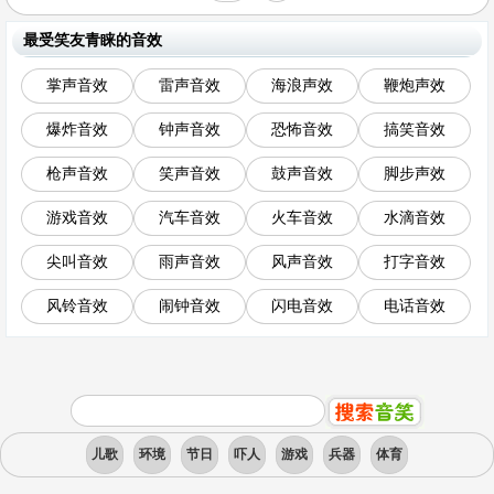
最受笑友青睐的音效
掌声音效
雷声音效
海浪声效
鞭炮声效
爆炸音效
钟声音效
恐怖音效
搞笑音效
枪声音效
笑声音效
鼓声音效
脚步声效
游戏音效
汽车音效
火车音效
水滴音效
尖叫音效
雨声音效
风声音效
打字音效
风铃音效
闹钟音效
闪电音效
电话音效
儿歌
环境
节日
吓人
游戏
兵器
体育