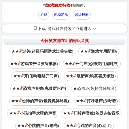
游戏触发特效4
与
相关的：
游戏
电脑游戏
超级玛丽
下载“游戏触发特效4”点这进入>>
今日笑友都在听的好玩音笑
★★
过关(超级玛丽游戏过关失败)
★★
游戏常用配音6
★★
游戏警告音效5(推荐)
★★
开门声(恐怖关门鬼叫声)
★★
开门声(嘎哒开门声)
★★
敲锣声(响亮喜庆锣鼓)
★★
恐怖声音效(鬼凄厉叫声)
★恐怖环境(怪异环境音)
★★
恐怖的声音(银魂诡异环境)
★★
打呼噜声(深呼吸)
★★
小孩拍手欢呼的声音
★★
门铃声音效(催促连按音乐
★★
心跳的声音(响亮)
★★
心跳的声音(心动了)