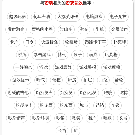
与
游戏
相关的
游戏音效
推荐：
超级玛丽
刺耳声响
大旗英雄传
电脑游戏
电子竞技
发射激光
愤怒的小鸟
过山车
激光
街机
金属吱声
卡片
口令
快速折叠
轮盘赌
跑跑卡丁车
扑克牌
棋牌
拳击游戏
摔倒
骰子
玩具
玩具枪
一阵嘈杂
游戏
游戏轰隆
游戏警报
游戏摩擦
游戏提示
喘气
储柜
厨房
抽屉
抽泣
齿轮
迟缓的吉他
痴痴笑声
痴痴笑
痴痴地笑
吃咬
吃惊
吃胡萝卜
吃东西
吃东西
城市
铛铛
车锁
吵杂锣声
吵杂环境
吵架
嘲笑
唱片
唱歌
长号
长笛
铲