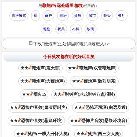
鞭炮声(远处噼里啪啦)
与
相关的：
喜庆鞭炮
槌
窗户
厨房
抽屉
城市
茶壶
餐厅
餐盘
餐具
布料
玻璃
下载“鞭炮声(远处噼里啪啦)”点这进入>>
今日笑友都在听的好玩音笑
★★
鞭炮声(震天雷)
★★
鞭炮声(双管鞭炮声)
★★
鞭炮声(大鞭炮声)
★★
鞭炮声(激烈明亮)
★★
烟火15
★★
时钟声(老式时钟八点报时)
★★
恐怖声音效(鬼凄厉叫声)
★★
恐怖环境音(由远及近)
★★
恐怖声音效(悬疑环境)
★★
恐怖片音效(悬疑环境音)
★★
笑声(一群人开怀大笑)
★★
笑声(两三女人笑)