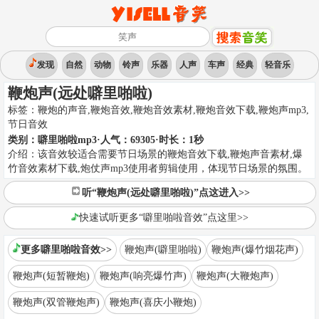
发现
自然
动物
铃声
乐器
人声
车声
经典
轻音乐
鞭炮声(远处噼里啪啦)
标签：
鞭炮的声音,鞭炮音效,鞭炮音效素材,鞭炮音效下载,鞭炮声mp3
,
节日音效
类别：
噼里啪啦mp3
·人气：69305
·时长：
1
秒
介绍：
该音效较适合需要节日场景的鞭炮音效下载,鞭炮声音素材,爆
竹音效素材下载,炮仗声mp3使用者剪辑使用，体现节日场景的氛围。
听“鞭炮声(远处噼里啪啦)”点这进入>>
快速试听更多“噼里啪啦音效”点这里>>
更多噼里啪啦音效>>
鞭炮声(噼里啪啦)
鞭炮声(爆竹烟花声)
鞭炮声(短暂鞭炮)
鞭炮声(响亮爆竹声)
鞭炮声(大鞭炮声)
鞭炮声(双管鞭炮声)
鞭炮声(喜庆小鞭炮)