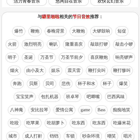
活力青春音乐
悠闲自在音乐
欢快玄幻音乐
与
噼里啪啦
相关的
节日音效
推荐：
爆竹
鞭炮
春晚背景
大鞭炮
大锣鼓响
短促
火箭
激烈明亮
喇叭
隆重喜庆
敲鼓打锣
敲击小锣
哨子
圣诞
万圣节
万圣节前夕
喜庆鞭炮
响亮锣声
烟火
由小及大
娱乐
震天雷
鞭打尖叫
鞭打惨叫
奔跑
贝斯
贝司
悲伤
杯子和水
杯子
爆笑
宝宝笑声
包扎机器
班卓琴
吧唧嘴
巴西风味
八神庵
安比拉琴
爱情公寓
game
Bass
痴痴地笑
吃咬
吃苹果
吃胡萝卜
吃东西
吃东西
吃爆米花
城市
成人打鼾
铛铛
车锁
吵杂环境
嘲笑
唱片