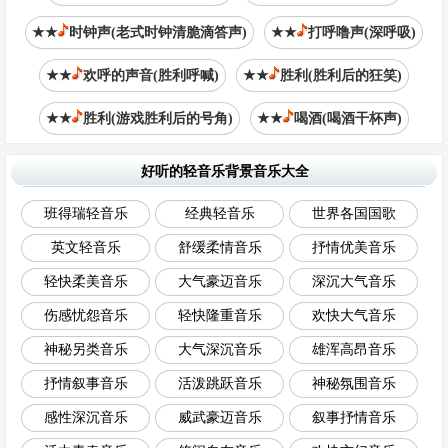
★★
时钟声(老式时钟清脆滴答声)
★★
打呼噜声(深呼吸)
★★
欢呼的声音(胜利呼喊)
★★
胜利(胜利后的狂笑)
★★
胜利(游戏胜利后的号角)
★★
喝酒(喝酒干杯声)
好听的轻音乐背景音乐大全
班得瑞轻音乐
经典轻音乐
世界各国国歌
英文轻音乐
舒缓柔情音乐
抒情优美音乐
轻快柔美音乐
大气豪迈音乐
深沉大气音乐
伤感忧怨音乐
轻快隆重音乐
欢快大气音乐
神秘另类音乐
大气深沉音乐
雄浑高昂音乐
抒情叙事音乐
活泼跳跃音乐
神秘氛围音乐
感性深沉音乐
威武豪迈音乐
叙事抒情音乐