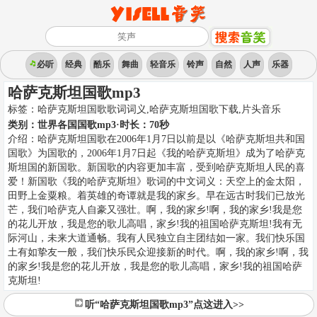
必听
经典
酷乐
舞曲
轻音乐
铃声
自然
人声
乐器
哈萨克斯坦国歌mp3
标签：
哈萨克斯坦国歌歌词词义,哈萨克斯坦国歌下载
,
片头音乐
类别：
世界各国国歌mp3
·时长：
70
秒
介绍：
哈萨克斯坦国歌在2006年1月7日以前是以《哈萨克斯坦共和国
国歌》为国歌的，2006年1月7日起《我的哈萨克斯坦》成为了哈萨克
斯坦国的新国歌。新国歌的内容更加丰富，受到哈萨克斯坦人民的喜
爱！新国歌《我的哈萨克斯坦》歌词的中文词义：天空上的金太阳，
田野上金粟粮。着英雄的奇谭就是我的家乡。早在远古时我们已放光
芒，我们哈萨克人自豪又强壮。啊，我的家乡!啊，我的家乡!我是您
的花儿开放，我是您的歌儿高唱，家乡!我的祖国哈萨克斯坦!我有无
际河山，未来大道通畅。我有人民独立自主团结如一家。我们快乐国
土有如挚友一般，我们快乐民众迎接新的时代。啊，我的家乡!啊，我
的家乡!我是您的花儿开放，我是您的歌儿高唱，家乡!我的祖国哈萨
克斯坦!
听“哈萨克斯坦国歌mp3”点这进入>>