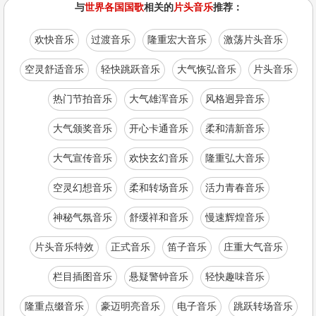
与
世界各国国歌
相关的
片头音乐
推荐：
欢快音乐
过渡音乐
隆重宏大音乐
激荡片头音乐
空灵舒适音乐
轻快跳跃音乐
大气恢弘音乐
片头音乐
热门节拍音乐
大气雄浑音乐
风格迥异音乐
大气颁奖音乐
开心卡通音乐
柔和清新音乐
大气宣传音乐
欢快玄幻音乐
隆重弘大音乐
空灵幻想音乐
柔和转场音乐
活力青春音乐
神秘气氛音乐
舒缓祥和音乐
慢速辉煌音乐
片头音乐特效
正式音乐
笛子音乐
庄重大气音乐
栏目插图音乐
悬疑警钟音乐
轻快趣味音乐
隆重点缀音乐
豪迈明亮音乐
电子音乐
跳跃转场音乐