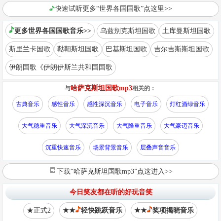
快速试听更多“世界各国国歌”点这里>>
更多世界各国国歌音乐>>
乌兹别克斯坦国歌
土库曼斯坦国歌
斯里兰卡国歌
鞑靼斯坦国歌
巴基斯坦国歌
吉尔吉斯斯坦国歌
伊朗国歌《伊朗伊斯兰共和国国歌
哈萨克斯坦国歌mp3
与
相关的：
古典音乐
感性音乐
感性深沉音乐
电子音乐
灯红酒绿音乐
大气稳重音乐
大气深沉音乐
大气隆重音乐
大气豪迈音乐
沉重快速音乐
场景背景音乐
层叠声音音乐
下载“哈萨克斯坦国歌mp3”点这进入>>
今日笑友都在听的好玩音笑
★正式2
★★
轻快跳跃音乐
★★
奖项揭晓音乐