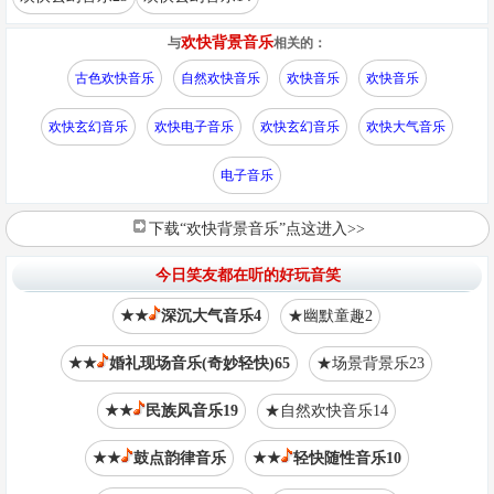
欢快背景音乐
与
相关的：
古色欢快音乐
自然欢快音乐
欢快音乐
欢快音乐
欢快玄幻音乐
欢快电子音乐
欢快玄幻音乐
欢快大气音乐
电子音乐
下载“欢快背景音乐”点这进入>>
今日笑友都在听的好玩音笑
★★
深沉大气音乐4
★幽默童趣2
★★
婚礼现场音乐(奇妙轻快)65
★场景背景乐23
★★
民族风音乐19
★自然欢快音乐14
★★
鼓点韵律音乐
★★
轻快随性音乐10