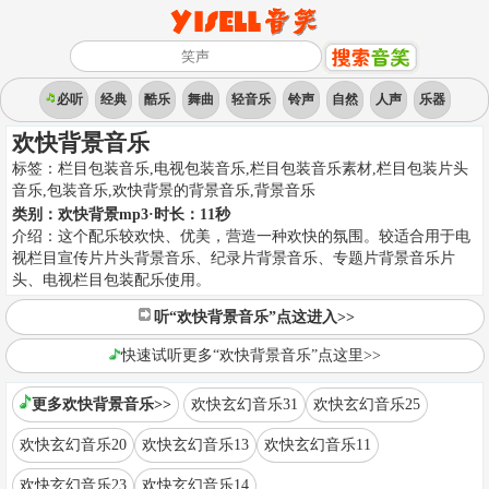
必听
经典
酷乐
舞曲
轻音乐
铃声
自然
人声
乐器
欢快背景音乐
标签：
栏目包装音乐,电视包装音乐,栏目包装音乐素材,栏目包装片头
音乐,包装音乐,欢快背景的背景音乐
,
背景音乐
类别：
欢快背景mp3
·时长：
11
秒
介绍：
这个配乐较欢快、优美，营造一种欢快的氛围。较适合用于电
视栏目宣传片片头背景音乐、纪录片背景音乐、专题片背景音乐片
头、电视栏目包装配乐使用。
听“欢快背景音乐”点这进入>>
快速试听更多“欢快背景音乐”点这里>>
更多欢快背景音乐>>
欢快玄幻音乐31
欢快玄幻音乐25
欢快玄幻音乐20
欢快玄幻音乐13
欢快玄幻音乐11
欢快玄幻音乐23
欢快玄幻音乐14