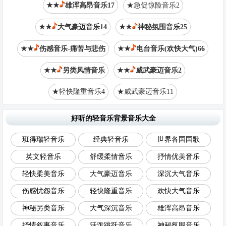
★★
雄浑高昂音乐17
★急促惊险音乐2
★★
大气豪迈音乐14
★★
神秘氛围音乐25
★★
伤感音乐-痛苦与悲伤
★★
电台音乐(欢快大气)66
★★
另类风情音乐
★★
威武豪迈音乐2
★轻快隆重音乐4
★威武豪迈音乐11
好听的轻音乐背景音乐大全
班得瑞轻音乐
经典轻音乐
世界各国国歌
英文轻音乐
舒缓柔情音乐
抒情优美音乐
轻快柔美音乐
大气豪迈音乐
深沉大气音乐
伤感忧怨音乐
轻快隆重音乐
欢快大气音乐
神秘另类音乐
大气深沉音乐
雄浑高昂音乐
抒情叙事音乐
活泼跳跃音乐
神秘氛围音乐