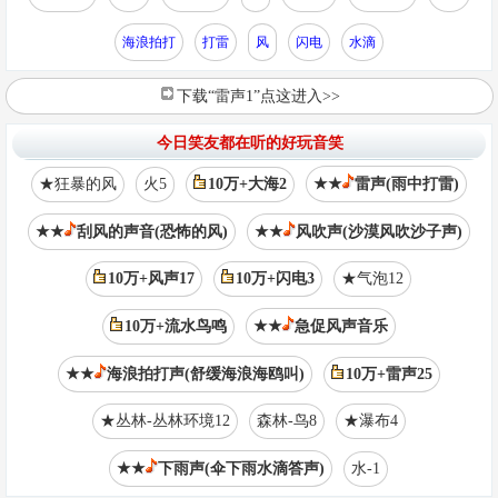
海浪拍打
打雷
风
闪电
水滴
下载“雷声1”点这进入>>
今日笑友都在听的好玩音笑
★狂暴的风
火5
10万+大海2
★★
雷声(雨中打雷)
★★
刮风的声音(恐怖的风)
★★
风吹声(沙漠风吹沙子声)
10万+风声17
10万+闪电3
★气泡12
10万+流水鸟鸣
★★
急促风声音乐
★★
海浪拍打声(舒缓海浪海鸥叫)
10万+雷声25
★丛林-丛林环境12
森林-鸟8
★瀑布4
★★
下雨声(伞下雨水滴答声)
水-1