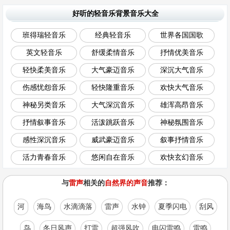
好听的轻音乐背景音乐大全
班得瑞轻音乐
经典轻音乐
世界各国国歌
英文轻音乐
舒缓柔情音乐
抒情优美音乐
轻快柔美音乐
大气豪迈音乐
深沉大气音乐
伤感忧怨音乐
轻快隆重音乐
欢快大气音乐
神秘另类音乐
大气深沉音乐
雄浑高昂音乐
抒情叙事音乐
活泼跳跃音乐
神秘氛围音乐
感性深沉音乐
威武豪迈音乐
叙事抒情音乐
活力青春音乐
悠闲自在音乐
欢快玄幻音乐
与
雷声
相关的
自然界的声音
推荐：
河
海鸟
水滴滴落
雷声
水钟
夏季闪电
刮风
鸟
冬日风声
打雷
超强风吹
电闪雷鸣
雷鸣