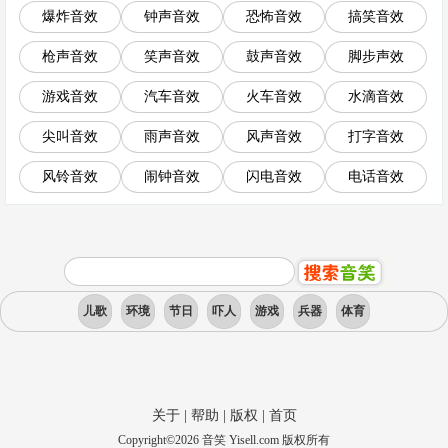
爆炸音效
钟声音效
恐怖音效
搞笑音效
枪声音效
笑声音效
鼓声音效
脚步声效
游戏音效
汽车音效
火车音效
水滴音效
尖叫音效
雨声音效
风声音效
打字音效
风铃音效
闹钟音效
闪电音效
电话音效
儿歌
环境
节日
吓人
游戏
兵器
体育
关于
|
帮助
|
版权
|
首页
Copyright
©
2026
音笑 Yisell.com 版权所有