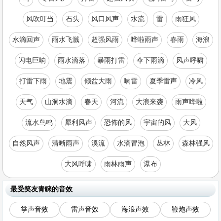
风吹叮当
石头
风口风声
水流
雷
雨狂风
水滴回声
雨水飞溅
超强风雨
哗啦雨声
春雨
海浪
闪电巨响
雨水滴落
暴雨打雷
伞下雨滴
风声呼啸
打雷下雨
地震
倾盆大雨
响雷
夏季雷声
冷风
天气
山洞水滴
春天
河流
大浪来袭
雨声哗啦
流水鸟鸣
犀利风声
恐怖的风
宇宙的风
大风
自然风声
清晰雨声
溪流
水滴冒泡
丛林
森林强风
大风呼啸
雨林雨声
瀑布
最受笑友青睐的音效
掌声音效
雷声音效
海浪声效
鞭炮声效