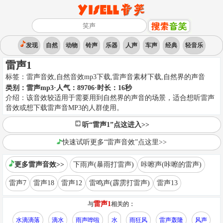
发现
自然
动物
铃声
乐器
人声
车声
经典
轻音乐
雷声1
标签：
雷声音效,自然音效mp3下载,雷声音素材下载
,
自然界的声音
类别：
雷声mp3
·人气：89706
·时长：
16
秒
介绍：
该音效较适用于需要用到自然界的声音的场景，适合想听雷声
音效或想下载雷声音MP3的人群使用。
听“雷声1”点这进入>>
快速试听更多“雷声音效”点这里>>
更多雷声音效>>
下雨声(暴雨打雷声)
咔嚓声(咔嚓的雷声)
雷声7
雷声18
雷声12
雷鸣声(霹雳打雷声)
雷声13
雷声1
与
相关的：
水滴滴落
滴水
雨声哗啦
水
雨狂风
雷声轰隆
风声