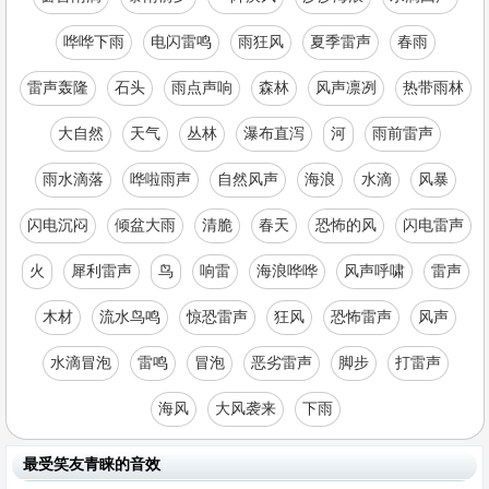
哗哗下雨
电闪雷鸣
雨狂风
夏季雷声
春雨
雷声轰隆
石头
雨点声响
森林
风声凛冽
热带雨林
大自然
天气
丛林
瀑布直泻
河
雨前雷声
雨水滴落
哗啦雨声
自然风声
海浪
水滴
风暴
闪电沉闷
倾盆大雨
清脆
春天
恐怖的风
闪电雷声
火
犀利雷声
鸟
响雷
海浪哗哗
风声呼啸
雷声
木材
流水鸟鸣
惊恐雷声
狂风
恐怖雷声
风声
水滴冒泡
雷鸣
冒泡
恶劣雷声
脚步
打雷声
海风
大风袭来
下雨
最受笑友青睐的音效