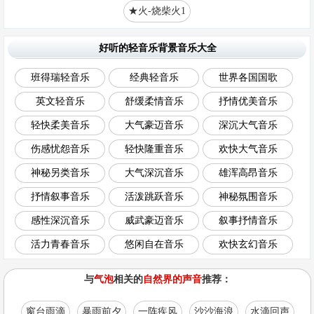
★火-烧柴火1
好听的轻音乐背景音乐大全
班得瑞轻音乐
经典轻音乐
世界各国国歌
英文轻音乐
舒缓柔情音乐
抒情优美音乐
轻快柔美音乐
大气豪迈音乐
深沉大气音乐
伤感忧怨音乐
轻快隆重音乐
欢快大气音乐
神秘另类音乐
大气深沉音乐
雄浑高昂音乐
抒情叙事音乐
活泼跳跃音乐
神秘氛围音乐
感性深沉音乐
威武豪迈音乐
叙事抒情音乐
活力青春音乐
悠闲自在音乐
欢快玄幻音乐
与
气泡
相关的
自然界的声音
推荐：
窗台雨滴
暴雨前夕
一阵疾风
沙沙海浪
水滴回声