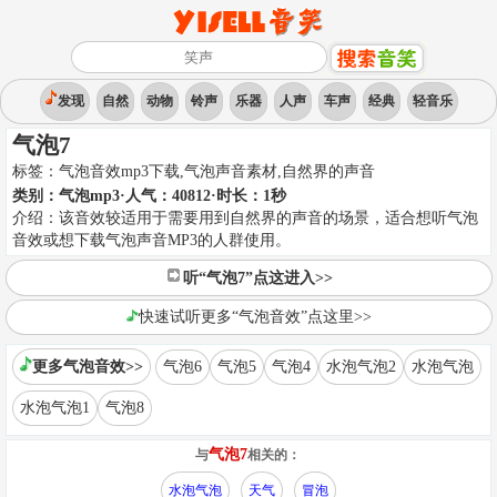
发现
自然
动物
铃声
乐器
人声
车声
经典
轻音乐
气泡7
标签：
气泡音效mp3下载,气泡声音素材
,
自然界的声音
类别：
气泡mp3
·人气：40812
·时长：
1
秒
介绍：
该音效较适用于需要用到自然界的声音的场景，适合想听气泡
音效或想下载气泡声音MP3的人群使用。
听“气泡7”点这进入>>
快速试听更多“气泡音效”点这里>>
更多气泡音效>>
气泡6
气泡5
气泡4
水泡气泡2
水泡气泡
水泡气泡1
气泡8
气泡7
与
相关的：
水泡气泡
天气
冒泡