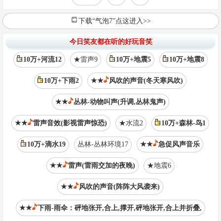
下载“气泡7”点这进入>>
今日笑友都在听的好玩音笑
10万+河流12
★雷声9
10万+地震5
10万+地震8
10万+下雨2
★★
风吹的声音(冬天寒风吹)
★★
丛林-动物叫声(升调,丛林鬼声)
★★
雷声音效(影视雷声惊恐)
★水流2
10万+森林-鸟1
10万+滴水19
丛林-丛林环境17
★★
急促风声音乐
★★
雷声(雷雨交加的夜晚)
★地震6
★★
风吹的声音(阵阵大风袭来)
★★
下雨-雨伞：砰地张开,合上,撑开,砰地张开,合上并折叠,