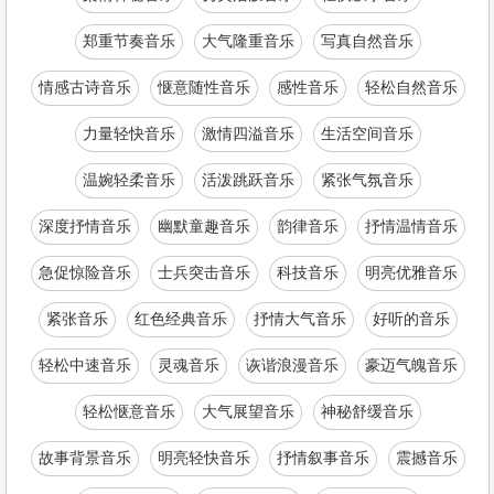
郑重节奏音乐
大气隆重音乐
写真自然音乐
情感古诗音乐
惬意随性音乐
感性音乐
轻松自然音乐
力量轻快音乐
激情四溢音乐
生活空间音乐
温婉轻柔音乐
活泼跳跃音乐
紧张气氛音乐
深度抒情音乐
幽默童趣音乐
韵律音乐
抒情温情音乐
急促惊险音乐
士兵突击音乐
科技音乐
明亮优雅音乐
紧张音乐
红色经典音乐
抒情大气音乐
好听的音乐
轻松中速音乐
灵魂音乐
诙谐浪漫音乐
豪迈气魄音乐
轻松惬意音乐
大气展望音乐
神秘舒缓音乐
故事背景音乐
明亮轻快音乐
抒情叙事音乐
震撼音乐