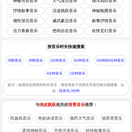
神秘另类音乐
大气深沉音乐
雄浑高昂音乐
抒情叙事音乐
活泼跳跃音乐
神秘氛围音乐
感性深沉音乐
威武豪迈音乐
叙事抒情音乐
活力青春音乐
悠闲自在音乐
欢快玄幻音乐
按音乐时长快速搜索
30秒音乐
60秒音乐
2分钟音乐
3分钟音乐
3分钟到4分钟音乐
4分钟音乐
5分钟音乐
提示：如需特定类型的时长音乐，请使用多个词用逗号或空格分隔搜索，比
如：
轻音乐,3分钟
与
俏皮跳跃
相关的
背景音乐
推荐：
民族风音乐
奇妙诙谐音乐
激昂大气音乐
场景背景乐
柔情神秘音乐
另类活泼音乐
轻快叙事音乐