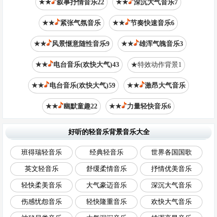
★★
叙事抒情音乐22
★★
深沉大气音乐7
★★
紧张气氛音乐
★★
节奏快速音乐6
★★
风景惬意随性音乐9
★★
雄浑气魄音乐3
★★
电台音乐(欢快大气)43
★特效动作背景1
★★
电台音乐(欢快大气)59
★★
激昂大气音乐
★★
幽默童趣22
★★
力量轻快音乐6
好听的轻音乐背景音乐大全
班得瑞轻音乐
经典轻音乐
世界各国国歌
英文轻音乐
舒缓柔情音乐
抒情优美音乐
轻快柔美音乐
大气豪迈音乐
深沉大气音乐
伤感忧怨音乐
轻快隆重音乐
欢快大气音乐