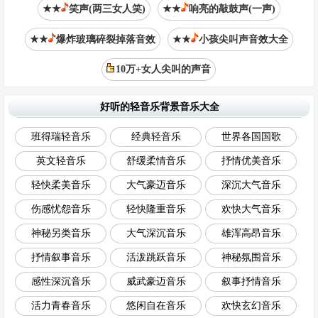
★★
笑声(两三女人笑)
★★
响亮的敲鼓声(一声)
★★
爆炸玻璃碎裂掉落音效
★★
小孩尖叫声音效大全
10万+女人尖叫的声音
好听的轻音乐背景音乐大全
班得瑞轻音乐
经典轻音乐
世界各国国歌
英文轻音乐
舒缓柔情音乐
抒情优美音乐
轻快柔美音乐
大气豪迈音乐
深沉大气音乐
伤感忧怨音乐
轻快隆重音乐
欢快大气音乐
神秘另类音乐
大气深沉音乐
雄浑高昂音乐
抒情叙事音乐
活泼跳跃音乐
神秘氛围音乐
感性深沉音乐
威武豪迈音乐
叙事抒情音乐
活力青春音乐
悠闲自在音乐
欢快玄幻音乐