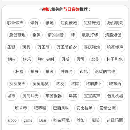
与
喇叭
相关的
节日音效
推荐：
吵杂锣声
爆竹
鞭炮
短促鞭炮
短暂鞭炮
激烈明亮
急促鞭炮
喇叭
锣的回音
牌
敲鼓打锣
清脆短促
圣诞
玩具
万圣节
万圣节前夕
喜庆鞭炮
响亮锣声
烟火
娱乐
鞭打尖叫
贝斯
贝司
悲伤
杯子和水
杯盘
抽屉
抽泣
冲锋号
齿轮
迟缓的吉他
痴痴笑声
痴痴地笑
吃咬
吃惊
吃胡萝卜
吃东西
城市
沉闷耳光
车警报器
爆笑
宝宝笑声
包扎机器
班卓琴
吧唧嘴
巴西风味
安比拉琴
爱情公寓
zipoo
game
Bass
吵杂环境
吵架
嘲笑
超级玛丽