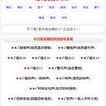
喇叭
喇叭
槌
窗户
厨房
抽屉
城市
茶壶
餐厅
餐盘
餐具
布料
下载“新年宴会喇叭27”点这进入>>
今日笑友都在听的好玩音笑
★★
敲锣声(响亮喜庆锣鼓)
★★
鞭炮声(响亮爆竹声)
★★
烟火18
★★
烟火16
★★
烟火15
★★
烟火14
★★
烟火13
★★
警示声(急促警报)
★★
敲钟声(一阵钟声)
★★
钟声(清亮的钟声)
★★
时钟走动声(老式时钟滴答)
★★
恐怖音效(阴森恐怖鬼笑)
★★
笑声(一群人开怀大笑)