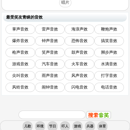
唱片
最受笑友青睐的音效
掌声音效
雷声音效
海浪声效
鞭炮声效
爆炸音效
钟声音效
恐怖音效
搞笑音效
枪声音效
笑声音效
鼓声音效
脚步声效
游戏音效
汽车音效
火车音效
水滴音效
尖叫音效
雨声音效
风声音效
打字音效
风铃音效
闹钟音效
闪电音效
电话音效
儿歌
环境
节日
吓人
游戏
兵器
体育