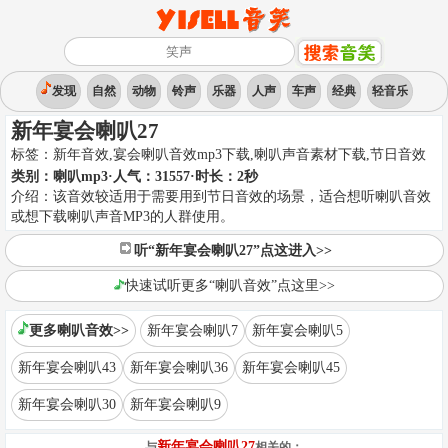
发现
自然
动物
铃声
乐器
人声
车声
经典
轻音乐
新年宴会喇叭27
标签：
新年音效,宴会喇叭音效mp3下载,喇叭声音素材下载
,
节日音效
类别：
喇叭mp3
·人气：31557
·时长：
2
秒
介绍：
该音效较适用于需要用到节日音效的场景，适合想听喇叭音效
或想下载喇叭声音MP3的人群使用。
听“新年宴会喇叭27”点这进入>>
快速试听更多“喇叭音效”点这里>>
更多喇叭音效>>
新年宴会喇叭7
新年宴会喇叭5
新年宴会喇叭43
新年宴会喇叭36
新年宴会喇叭45
新年宴会喇叭30
新年宴会喇叭9
新年宴会喇叭27
与
相关的：