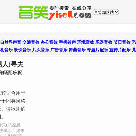
自然界声音
交通音效
办公音效
手机铃声
环境音效
乐器音效
节日音效
恐
礼音乐
欢快音乐
片头音乐
广告音乐
舞曲音乐
专题片配乐
宣传片配乐
儿
人)寻夫
朗诵配乐,配
比较适合用于
合于同类风格
乐、诗歌朗诵
用。
音乐(悲凉感
在线试听！如果