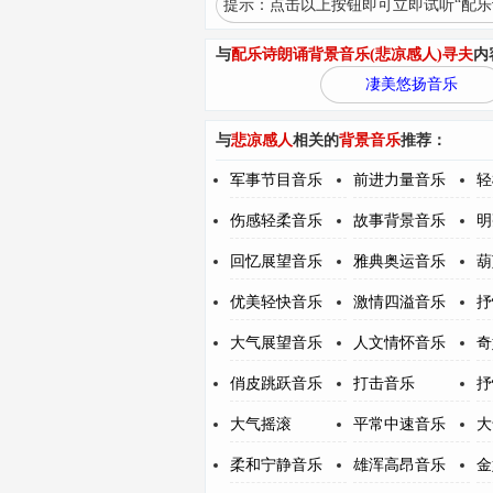
提示：点击以上按钮即可立即试听“配乐
与
配乐诗朗诵背景音乐(悲凉感人)寻夫
内
凄美悠扬音乐
与
悲凉感人
相关的
背景音乐
推荐：
军事节目音乐
前进力量音乐
轻
伤感轻柔音乐
故事背景音乐
明
回忆展望音乐
雅典奥运音乐
葫
优美轻快音乐
激情四溢音乐
抒
大气展望音乐
人文情怀音乐
奇
俏皮跳跃音乐
打击音乐
抒
大气摇滚
平常中速音乐
大
柔和宁静音乐
雄浑高昂音乐
金