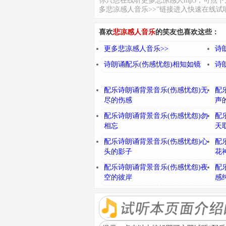
你只想在线听更多悲凉感人mp3，可点下
多悲凉感人音乐>>”链接进入快速在线试
喜欢
悲凉感人音乐
的笑友也喜欢这些：
更多悲凉感人音乐>>
诗
诗朗诵配乐(伤感忧怨)相知如镜
诗
配乐诗朗诵背景音乐(伤感忧怨)无
配
尽的伤感
声
配乐诗朗诵背景音乐(伤感忧怨)勿
配
相忘
天
配乐诗朗诵背景音乐(伤感忧怨)心
配
头的影子
花
配乐诗朗诵背景音乐(伤感忧怨)夜
配
空的彼岸
感