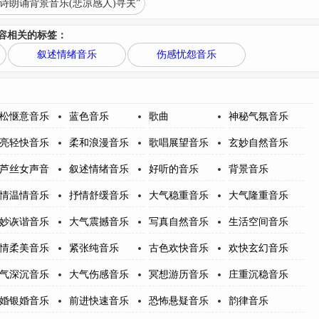
诗朗诵背景音乐(悲凉感人)寻夫”
容相关的标签：
叙述情绪音乐
伤感忧怨音乐
松惬意音乐
蓝色音乐
歌曲
神秘气氛音乐
亮轻快音乐
柔和浪漫音乐
歌唱展望音乐
玄妙自然音乐
芦丝女声音
叙述情绪音乐
好听的音乐
背景音乐
情温情音乐
抒情舒缓音乐
大气稳重音乐
大气隆重音乐
妙诙谐音乐
大气震撼音乐
写真自然音乐
生活空间音乐
情柔美音乐
紧张纯音乐
古色欢快音乐
欢快玄幻音乐
气深沉音乐
大气伤感音乐
冥想游历音乐
庄重沉稳音乐
婚银婚音乐
前进快速音乐
恐怖悬疑音乐
韵律音乐