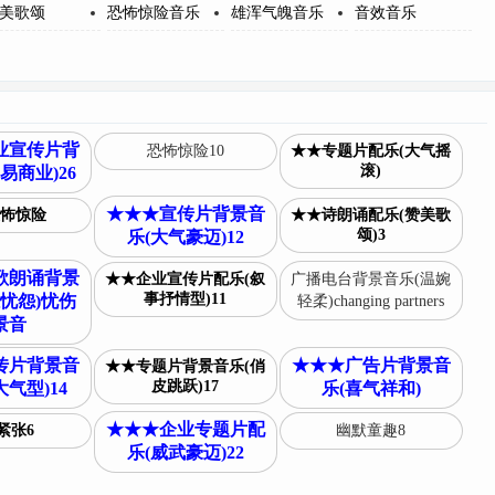
美歌颂
恐怖惊险音乐
雄浑气魄音乐
音效音乐
业宣传片背
恐怖惊险10
★★专题片配乐(大气摇
滚)
易商业)26
★★★宣传片背景音
怖惊险
★★诗朗诵配乐(赞美歌
颂)3
乐(大气豪迈)12
歌朗诵背景
★★企业宣传片配乐(叙
广播电台背景音乐(温婉
事抒情型)11
忧怨)忧伤
轻柔)changing partners
景音
传片背景音
★★★广告片背景音
★★专题片背景音乐(俏
皮跳跃)17
气型)14
乐(喜气祥和)
★★★企业专题片配
紧张6
幽默童趣8
乐(威武豪迈)22