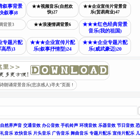
情叙事背景
★★视频音乐(自然欢
★★企业宣传片背景音
快)27
乐(贸易商业)47
快叙事)8
★★★红色经典背景
调背景3
★★浪漫情调背景6
音乐(我的祖国)
业专题片配
★★★企业宣传片配
★★★企业专题片配
高昂)3
乐(叙事抒情型)24
乐(威武豪迈)20
诗朗诵背景音乐(悲凉感人)寻夫”页面！
自然界声音
交通音效
办公音效
手机铃声
环境音效
乐器音效
节日音效
恐
礼音乐
欢快音乐
片头音乐
广告音乐
舞曲音乐
专题片配乐
宣传片配乐
儿