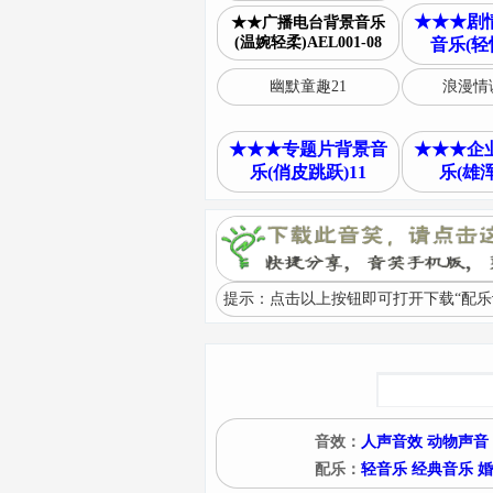
★★★剧
★★广播电台背景音乐
(温婉轻柔)AEL001-08
音乐(轻
幽默童趣21
浪漫情
★★★专题片背景音
★★★企
乐(俏皮跳跃)11
乐(雄浑
提示：点击以上按钮即可打开下载“配乐
音效：
人声音效
动物声音
配乐：
轻音乐
经典音乐
婚