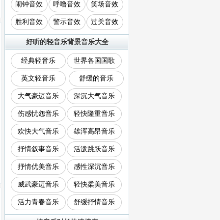
闹钟音效
呼噜音效
笑场音效
胜利音效
警示音效
过关音效
好听的轻音乐背景音乐大全
经典轻音乐
世界各国国歌
英文轻音乐
舒缓的音乐
大气豪迈音乐
深沉大气音乐
伤感忧怨音乐
轻快隆重音乐
欢快大气音乐
雄浑高昂音乐
抒情叙事音乐
活泼跳跃音乐
抒情优美音乐
感性深沉音乐
威武豪迈音乐
轻快柔美音乐
活力青春音乐
舒缓抒情音乐