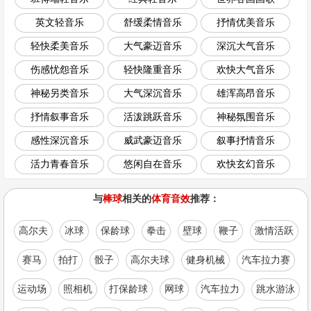
英文轻音乐
舒缓柔情音乐
抒情优美音乐
轻快柔美音乐
大气豪迈音乐
深沉大气音乐
伤感忧怨音乐
轻快隆重音乐
欢快大气音乐
神秘另类音乐
大气深沉音乐
雄浑高昂音乐
抒情叙事音乐
活泼跳跃音乐
神秘氛围音乐
感性深沉音乐
威武豪迈音乐
叙事抒情音乐
活力青春音乐
悠闲自在音乐
欢快玄幻音乐
与
棒球
相关的
体育音效
推荐：
高尔夫
冰球
保龄球
拳击
壁球
鞭子
激情活跃
赛马
拍打
骰子
高尔夫球
健身机械
汽车拉力赛
运动场
照相机
打保龄球
网球
汽车拉力
跳水游泳