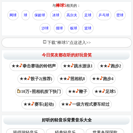
棒球5
与
相关的：
网球
球
保龄球
冰球
高尔夫
足球
乒乓球
壁球
沙球
撞球
板球
篮球
下载“棒球5”点这进入>>
今日笑友都在听的好玩音笑
★★
拳击赛场的铃铛声
★★
跳水游泳1
★★
跑步2
★★
骰子2(推荐)
★★
照相机8
★★
跑步4
10万+照相机按下快门
★★
鞭子
★★
足球5
★★
赛车(起动)
★★
一级方程式赛车经过
好听的轻音乐背景音乐大全
班得瑞轻音乐
经典轻音乐
世界各国国歌