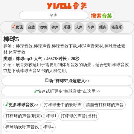
发现
自然
动物
铃声
乐器
人声
车声
经典
轻音乐
棒球5
标签：
棒球音效,棒球声音,棒球音效下载,棒球声音素材,棒球音效素
材
,
体育音效
类别：
棒球mp3
·人气：46678
·时长：
20
秒
介绍：
该音效较适用于需要用到体育音效的场景，适合想听棒球音效
或想下载棒球声音MP3的人群使用。
听“棒球5”点这进入>>
快速试听更多“棒球音效”点这里>>
更多棒球音效>>
打棒球击中的欢呼声
清脆击打棒球的声音
打棒球的声音(明亮)
棒球1
打棒球的声音(出杆)
棒球场欢呼声音效
棒球4