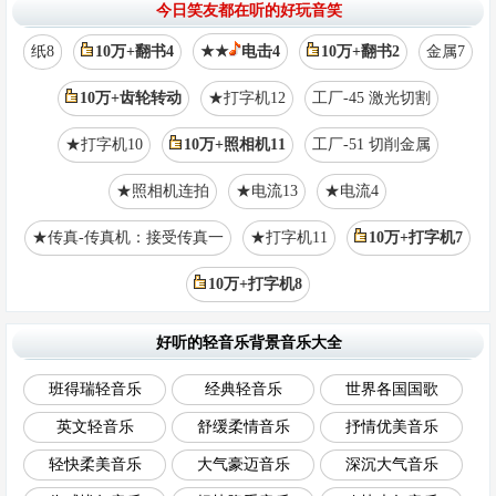
今日笑友都在听的好玩音笑
纸8
10万+翻书4
★★
电击4
10万+翻书2
金属7
10万+齿轮转动
★打字机12
工厂-45 激光切割
★打字机10
10万+照相机11
工厂-51 切削金属
★照相机连拍
★电流13
★电流4
★传真-传真机：接受传真一
★打字机11
10万+打字机7
10万+打字机8
好听的轻音乐背景音乐大全
班得瑞轻音乐
经典轻音乐
世界各国国歌
英文轻音乐
舒缓柔情音乐
抒情优美音乐
轻快柔美音乐
大气豪迈音乐
深沉大气音乐