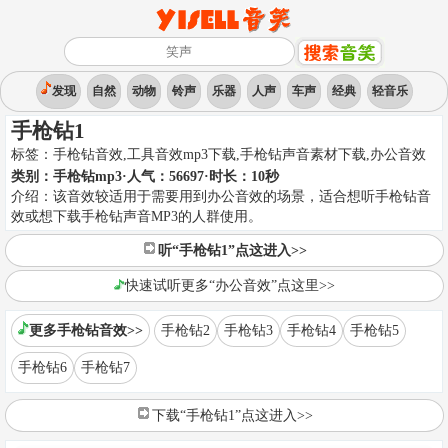
发现
自然
动物
铃声
乐器
人声
车声
经典
轻音乐
手枪钻1
标签：
手枪钻音效,工具音效mp3下载,手枪钻声音素材下载
,
办公音效
类别：
手枪钻mp3
·人气：56697
·时长：
10
秒
介绍：
该音效较适用于需要用到办公音效的场景，适合想听手枪钻音
效或想下载手枪钻声音MP3的人群使用。
听“手枪钻1”点这进入>>
快速试听更多“办公音效”点这里>>
更多手枪钻音效>>
手枪钻2
手枪钻3
手枪钻4
手枪钻5
手枪钻6
手枪钻7
下载“手枪钻1”点这进入>>