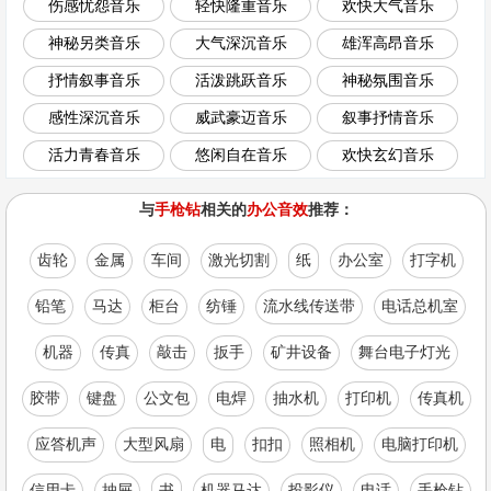
伤感忧怨音乐
轻快隆重音乐
欢快大气音乐
神秘另类音乐
大气深沉音乐
雄浑高昂音乐
抒情叙事音乐
活泼跳跃音乐
神秘氛围音乐
感性深沉音乐
威武豪迈音乐
叙事抒情音乐
活力青春音乐
悠闲自在音乐
欢快玄幻音乐
与
手枪钻
相关的
办公音效
推荐：
齿轮
金属
车间
激光切割
纸
办公室
打字机
铅笔
马达
柜台
纺锤
流水线传送带
电话总机室
机器
传真
敲击
扳手
矿井设备
舞台电子灯光
胶带
键盘
公文包
电焊
抽水机
打印机
传真机
应答机声
大型风扇
电
扣扣
照相机
电脑打印机
信用卡
抽屉
书
机器马达
投影仪
电话
手枪钻