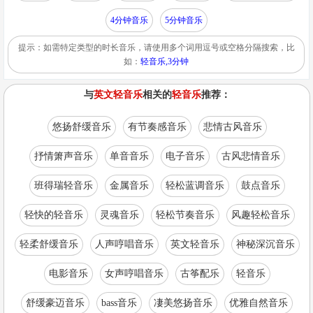
4分钟音乐
5分钟音乐
提示：如需特定类型的时长音乐，请使用多个词用逗号或空格分隔搜索，比
如：
轻音乐,3分钟
与
英文轻音乐
相关的
轻音乐
推荐：
悠扬舒缓音乐
有节奏感音乐
悲情古风音乐
抒情箫声音乐
单音音乐
电子音乐
古风悲情音乐
班得瑞轻音乐
金属音乐
轻松蓝调音乐
鼓点音乐
轻快的轻音乐
灵魂音乐
轻松节奏音乐
风趣轻松音乐
轻柔舒缓音乐
人声哼唱音乐
英文轻音乐
神秘深沉音乐
电影音乐
女声哼唱音乐
古筝配乐
轻音乐
舒缓豪迈音乐
bass音乐
凄美悠扬音乐
优雅自然音乐