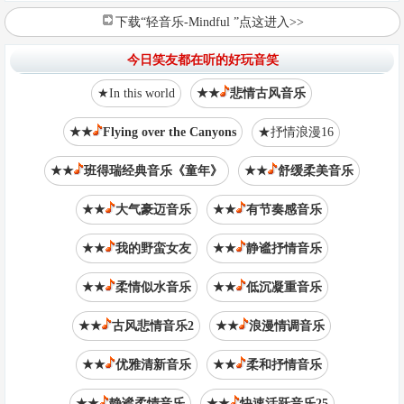
下载“轻音乐-Mindful ”点这进入>>
今日笑友都在听的好玩音笑
★In this world
★★
悲情古风音乐
★★
Flying over the Canyons
★抒情浪漫16
★★
班得瑞经典音乐《童年》
★★
舒缓柔美音乐
★★
大气豪迈音乐
★★
有节奏感音乐
★★
我的野蛮女友
★★
静谧抒情音乐
★★
柔情似水音乐
★★
低沉凝重音乐
★★
古风悲情音乐2
★★
浪漫情调音乐
★★
优雅清新音乐
★★
柔和抒情音乐
★★
静谧柔情音乐
★★
快速活跃音乐25