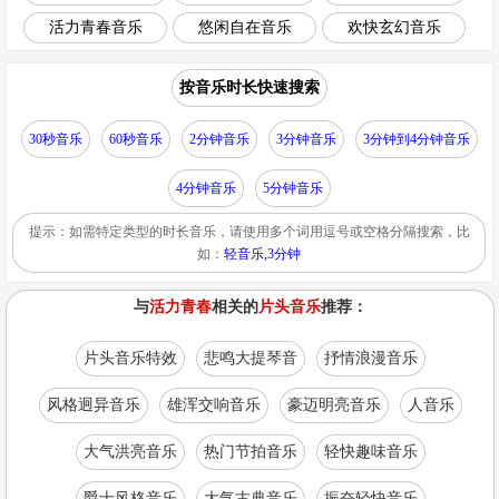
活力青春音乐
悠闲自在音乐
欢快玄幻音乐
按音乐时长快速搜索
30秒音乐
60秒音乐
2分钟音乐
3分钟音乐
3分钟到4分钟音乐
4分钟音乐
5分钟音乐
提示：如需特定类型的时长音乐，请使用多个词用逗号或空格分隔搜索，比
如：
轻音乐,3分钟
与
活力青春
相关的
片头音乐
推荐：
片头音乐特效
悲鸣大提琴音
抒情浪漫音乐
风格迥异音乐
雄浑交响音乐
豪迈明亮音乐
人音乐
大气洪亮音乐
热门节拍音乐
轻快趣味音乐
爵士风格音乐
大气古典音乐
振奋轻快音乐