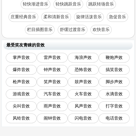
轻快渐进音乐
轻快跳跃音乐
跳跃转场音乐
庄重经典音乐
柔和清新音乐
旋律活泼音乐
急促音乐
栏目插图音乐
舒缓过渡音乐
欢快音乐
最受笑友青睐的音效
掌声音效
雷声音效
海浪声效
鞭炮声效
爆炸音效
钟声音效
恐怖音效
搞笑音效
枪声音效
笑声音效
鼓声音效
脚步声效
游戏音效
汽车音效
火车音效
水滴音效
尖叫音效
雨声音效
风声音效
打字音效
风铃音效
闹钟音效
闪电音效
电话音效