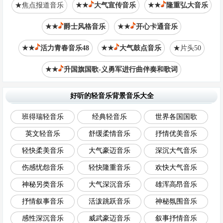
★焦点报道音乐
★★
大气宣传音乐
★★
隆重弘大音乐
★★
爵士风格音乐
★★
开心卡通音乐
★★
活力青春音乐48
★★
大气鼓点音乐
★片头50
★★
升国旗国歌-义勇军进行曲伴奏和歌词
好听的轻音乐背景音乐大全
班得瑞轻音乐
经典轻音乐
世界各国国歌
英文轻音乐
舒缓柔情音乐
抒情优美音乐
轻快柔美音乐
大气豪迈音乐
深沉大气音乐
伤感忧怨音乐
轻快隆重音乐
欢快大气音乐
神秘另类音乐
大气深沉音乐
雄浑高昂音乐
抒情叙事音乐
活泼跳跃音乐
神秘氛围音乐
感性深沉音乐
威武豪迈音乐
叙事抒情音乐