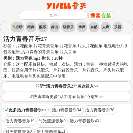
必听
经典
酷乐
舞曲
轻音乐
铃声
自然
人声
乐器
活力青春音乐27
标签：
片花配乐,片花背景音乐,片花音乐,片头片花配乐,电视电台片头
包装配乐,活力青春的背景音乐
,
片头音乐
类别：
活力青春mp3
·时长：
20
秒
介绍：
这个配乐较轻快、动感、欢快、活力，营造一种动感活力的氛
围。较适合用于片花配乐、片花背景音乐、片花音乐、片头片花配
乐、电视电台片头包装配乐中使用。
听“活力青春音乐27”点这进入>>
快速试听更多“活力青春音乐”点这里>>
更多活力青春音乐>>
活力青春音乐34
活力青春音乐36
活力青春音乐19
时光流逝音乐9
活力青春音乐43
时光流逝音乐8
活力青春音乐41