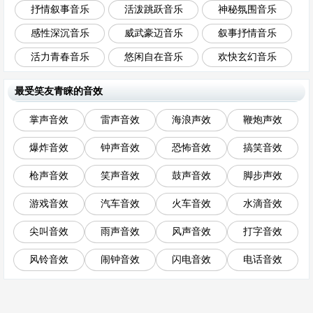
抒情叙事音乐
活泼跳跃音乐
神秘氛围音乐
感性深沉音乐
威武豪迈音乐
叙事抒情音乐
活力青春音乐
悠闲自在音乐
欢快玄幻音乐
最受笑友青睐的音效
掌声音效
雷声音效
海浪声效
鞭炮声效
爆炸音效
钟声音效
恐怖音效
搞笑音效
枪声音效
笑声音效
鼓声音效
脚步声效
游戏音效
汽车音效
火车音效
水滴音效
尖叫音效
雨声音效
风声音效
打字音效
风铃音效
闹钟音效
闪电音效
电话音效