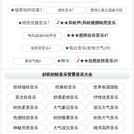
★场景动作结束3
感性音乐7
爱情公寓主题曲片段
★明亮优雅音乐7
★★风铃声(风铃摇摆响亮音乐
★★★悠闲自在音乐47
鸣鸟滋滋叫的声音
★电台音乐(欢快大气)39
场景背景乐4
★蝉36
★★自然欢快音乐29
紧张气氛6
好听的轻音乐背景音乐大全
班得瑞轻音乐
经典轻音乐
世界各国国歌
英文轻音乐
舒缓柔情音乐
抒情优美音乐
轻快柔美音乐
大气豪迈音乐
深沉大气音乐
伤感忧怨音乐
轻快隆重音乐
欢快大气音乐
神秘另类音乐
大气深沉音乐
雄浑高昂音乐