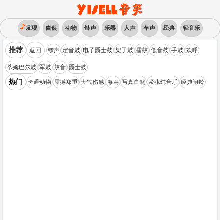
发现
自然
动物
铃声
乐器
人声
车声
经典
轻音乐
推荐
返回
锣声
定音鼓
电子爵士鼓
架子鼓
擂鼓
低音鼓
手鼓
欢呼
蒂姆巴尔鼓
军鼓
鼓音
爵士鼓
热门
卡通动物
震撼郑重
大气伤感
海鸟
写真自然
紧张纯音乐
经典闹铃