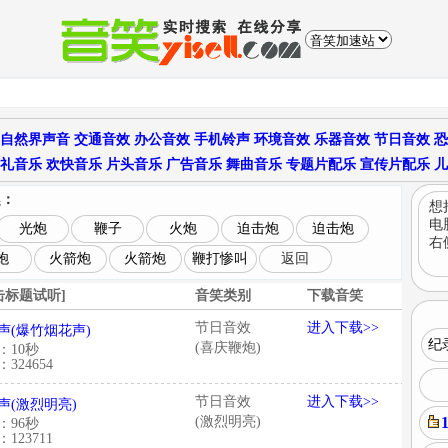
自然界声音
交通音效
办公音效
手机铃声
环境音效
乐器音效
节日音效
恐
礼音乐
欢快音乐
片头音乐
广告音乐
舞曲音乐
专题片配乐
宣传片配乐
儿
趣：
想
电
光炮
鞭子
火炮
迫击炮
迫击炮
右
炮
火箭炮
火箭炮
鞭打惨叫
返回
击标题试听]
音笑类别
下载音笑
节日音效
进入下载>>
声(爆竹烟花声)
纪
(喜庆鞭炮)
：10秒
324654
节日音效
进入下载>>
声(激烈明亮)
(激烈明亮)
：96秒
123711