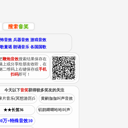
怖音效
兵器音效
游戏音效
歌童谣
朗诵音乐
各国国歌
把
鞭炮音效
搜索结果保存在
脑上或分享给朋友收听，在
侧二维码上右键保存或
手机
扫码
即可！
今天以下
音笑
获得较多笑友的关注
录片音乐(冥想游历)5
黄鹂伽伽叫声音效
★★长笛36
矶鹞唧唧呤呤叫声
10万+特殊音效10