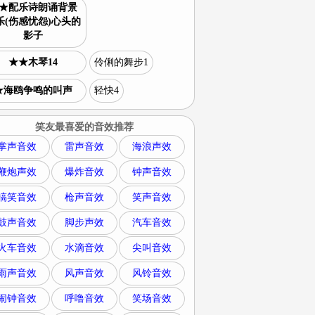
★配乐诗朗诵背景
乐(伤感忧怨)心头的
影子
★★木琴14
伶俐的舞步1
★海鸥争鸣的叫声
轻快4
笑友最喜爱的音效推荐
掌声音效
雷声音效
海浪声效
鞭炮声效
爆炸音效
钟声音效
搞笑音效
枪声音效
笑声音效
鼓声音效
脚步声效
汽车音效
火车音效
水滴音效
尖叫音效
雨声音效
风声音效
风铃音效
闹钟音效
呼噜音效
笑场音效