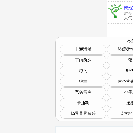
鞭炮
时长
人气：
今
卡通滑稽
轻缓柔
下雨前夕
猪
椋鸟
野
绵羊
古色古
恶劣雷声
小手
卡通狗
按
场景背景音乐
英文轻