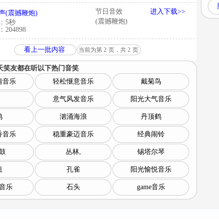
节日音效
进入下载>>
声(震撼鞭炮)
(震撼鞭炮)
：5秒
204898
看上一批内容
当前为第
2
页，共
2
页
天笑友都在听以下
热门音笑
情音乐
轻松惬意音乐
戴菊鸟
意气风发音乐
阳光大气音乐
鸽
汹涌海浪
丹顶鹤
香音乐
稳重豪迈音乐
经典闹铃
鼓
丛林,
锡塔尔琴
纽
孔雀
阳光愉悦音乐
音乐
石头
game音乐