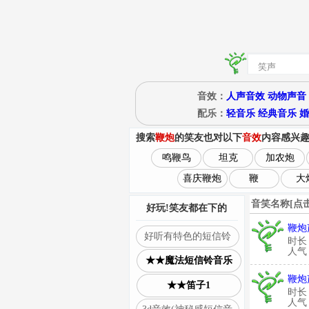
音效：
人声音效
动物声音
配乐：
轻音乐
经典音乐
婚
搜索
鞭炮
的笑友也对以下
音效
内容感兴
鸣鞭鸟
坦克
加农炮
喜庆鞭炮
鞭
大
音笑名称[点
好玩!笑友都在下的
鞭炮
好听有特色的短信铃
时长
人气：
★★魔法短信铃音乐
鞭炮
★★笛子1
时长
人气：