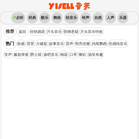
必听
经典
酷乐
舞曲
轻音乐
铃声
自然
人声
乐器
推荐
返回
轻快跳跃
片头音乐
惊悚悬疑
片头音乐特效
热门
歌曲
背景
大键架
故事音乐
雷声
明亮优雅
鸡尾鹦鹉
伤感纯音乐
笑声
尴尬弹簧
爵士鼓
迪吧音乐
铜器
口琴
喇叭
搞笑有趣