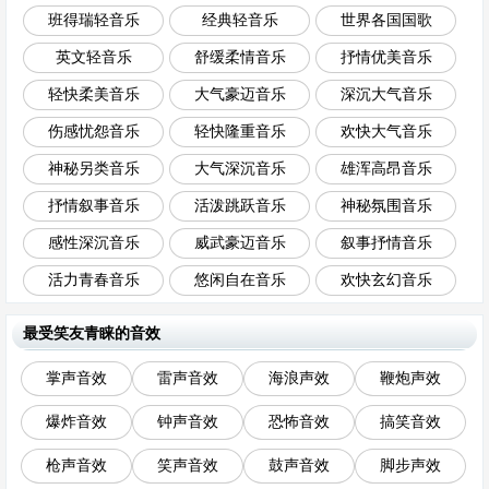
班得瑞轻音乐
经典轻音乐
世界各国国歌
英文轻音乐
舒缓柔情音乐
抒情优美音乐
轻快柔美音乐
大气豪迈音乐
深沉大气音乐
伤感忧怨音乐
轻快隆重音乐
欢快大气音乐
神秘另类音乐
大气深沉音乐
雄浑高昂音乐
抒情叙事音乐
活泼跳跃音乐
神秘氛围音乐
感性深沉音乐
威武豪迈音乐
叙事抒情音乐
活力青春音乐
悠闲自在音乐
欢快玄幻音乐
最受笑友青睐的音效
掌声音效
雷声音效
海浪声效
鞭炮声效
爆炸音效
钟声音效
恐怖音效
搞笑音效
枪声音效
笑声音效
鼓声音效
脚步声效