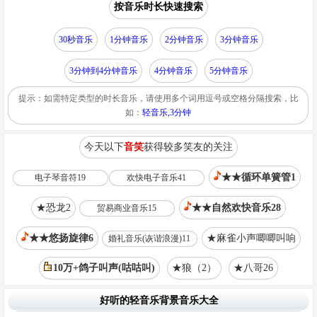
按音乐时长快速搜索
30秒音乐
1分钟音乐
2分钟音乐
3分钟音乐
3分钟到4分钟音乐
4分钟音乐
5分钟音乐
提示：如需特定类型的时长音乐，请使用多个词用逗号或空格分隔搜索，比
如：
轻音乐,3分钟
今天以下
音笑
获得较多笑友的关注
★★循环单簧管1
电子琴音符19
欢快电子音乐41
★恐龙2
★★自然欢快音乐28
贸易商业音乐15
★★悠扬旋律6
★麻雀小声唧唧叫响
婚礼音乐(诙谐浪漫)11
10万+鸽子叫声(咕咕叫)
★狼（2）
★八哥26
好听的轻音乐背景音乐大全