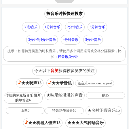
按音乐时长快速搜索
30秒音乐
1分钟音乐
2分钟音乐
3分钟音乐
3分钟到4分钟音乐
4分钟音乐
5分钟音乐
提示：如需特定类型的时长音乐，请使用多个词用逗号或空格分隔搜索，比
如：
轻音乐,3分钟
今天以下
音笑
获得较多笑友的关注
★★咣声13
★★录音机
轻音乐-emotional appeal
★响尾蛇滋滋的声音
传统的萨克斯音乐 悦耳
鹅25
的单簧管6
★乡村闲暇音乐15
山羊6
特效动作背景16
★★机器人怪声15
★★★大气转场音乐