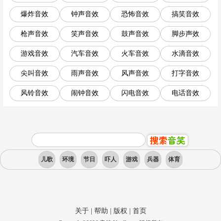
爆炸音效
钟声音效
恐怖音效
搞笑音效
枪声音效
笑声音效
鼓声音效
脚步声效
游戏音效
汽车音效
火车音效
水滴音效
尖叫音效
雨声音效
风声音效
打字音效
风铃音效
闹钟音效
闪电音效
电话音效
儿歌
环境
节日
吓人
游戏
兵器
体育
关于
|
帮助
|
版权
|
首页