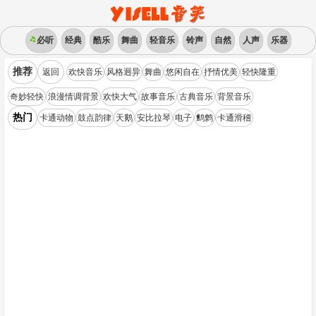
必听
经典
酷乐
舞曲
轻音乐
铃声
自然
人声
乐器
推荐
返回
欢快音乐
风格迥异
舞曲
悠闲自在
抒情优美
轻快隆重
奇妙轻快
浪漫情调背景
欢快大气
故事音乐
古典音乐
背景音乐
热门
卡通动物
鼓点韵律
天鹅
安比拉琴
电子
鹪鹩
卡通滑稽