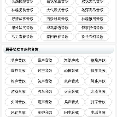
伤感忧怨音乐
轻快隆重音乐
欢快大气音乐
神秘另类音乐
大气深沉音乐
雄浑高昂音乐
抒情叙事音乐
活泼跳跃音乐
神秘氛围音乐
感性深沉音乐
威武豪迈音乐
叙事抒情音乐
活力青春音乐
悠闲自在音乐
欢快玄幻音乐
最受笑友青睐的音效
掌声音效
雷声音效
海浪声效
鞭炮声效
爆炸音效
钟声音效
恐怖音效
搞笑音效
枪声音效
笑声音效
鼓声音效
脚步声效
游戏音效
汽车音效
火车音效
水滴音效
尖叫音效
雨声音效
风声音效
打字音效
风铃音效
闹钟音效
闪电音效
电话音效