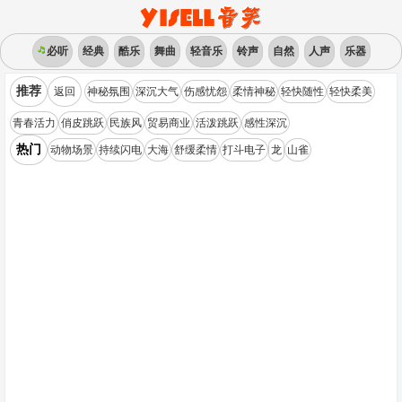
必听
经典
酷乐
舞曲
轻音乐
铃声
自然
人声
乐器
推荐
返回
神秘氛围
深沉大气
伤感忧怨
柔情神秘
轻快随性
轻快柔美
青春活力
俏皮跳跃
民族风
贸易商业
活泼跳跃
感性深沉
热门
动物场景
持续闪电
大海
舒缓柔情
打斗电子
龙
山雀