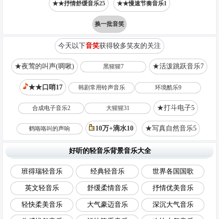
★★抒情舒缓音乐25
★★慢速节奏音乐1
换一批音笑
今天以下
音笑
获得较多笑友的关注
★夜莺的叫声(啁啾)
★活泼跳跃音乐7
黑猩猩7
★★口哨17
韩剧常用铃声音乐
环境酷乐9
★打斗电子5
合成电子音乐2
大猩猩31
10万+滴水10
★写真自然音乐5
鹤咯咯叫的声响
好听的轻音乐背景音乐大全
班得瑞轻音乐
经典轻音乐
世界各国国歌
英文轻音乐
舒缓柔情音乐
抒情优美音乐
轻快柔美音乐
大气豪迈音乐
深沉大气音乐