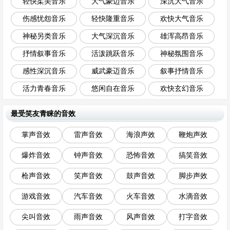
轻快柔美音乐
大气豪迈音乐
深沉大气音乐
伤感忧怨音乐
轻快隆重音乐
欢快大气音乐
神秘另类音乐
大气深沉音乐
雄浑高昂音乐
抒情叙事音乐
活泼跳跃音乐
神秘氛围音乐
感性深沉音乐
威武豪迈音乐
叙事抒情音乐
活力青春音乐
悠闲自在音乐
欢快玄幻音乐
最受笑友青睐的音效
掌声音效
雷声音效
海浪声效
鞭炮声效
爆炸音效
钟声音效
恐怖音效
搞笑音效
枪声音效
笑声音效
鼓声音效
脚步声效
游戏音效
汽车音效
火车音效
水滴音效
尖叫音效
雨声音效
风声音效
打字音效