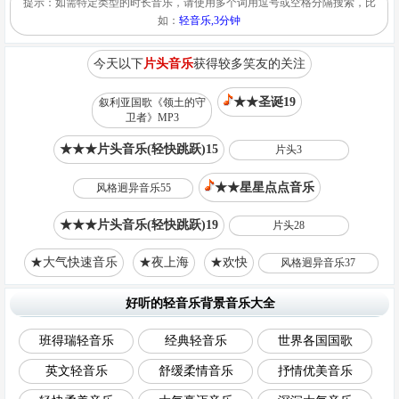
提示：如需特定类型的时长音乐，请使用多个词用逗号或空格分隔搜索，比
如：
轻音乐,3分钟
今天以下
片头音乐
获得较多笑友的关注
★★圣诞19
叙利亚国歌《领土的守
卫者》MP3
★★★片头音乐(轻快跳跃)15
片头3
★★星星点点音乐
风格迥异音乐55
★★★片头音乐(轻快跳跃)19
片头28
★大气快速音乐
★夜上海
★欢快
风格迥异音乐37
好听的轻音乐背景音乐大全
班得瑞轻音乐
经典轻音乐
世界各国国歌
英文轻音乐
舒缓柔情音乐
抒情优美音乐