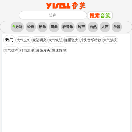
必听
经典
酷乐
舞曲
轻音乐
铃声
自然
人声
乐器
热门
大气玄幻
豪迈明亮
大气恢弘
隆重弘大
片头音乐特效
大气洪亮
大气雄浑
抒情浪漫
激荡片头
慢速辉煌