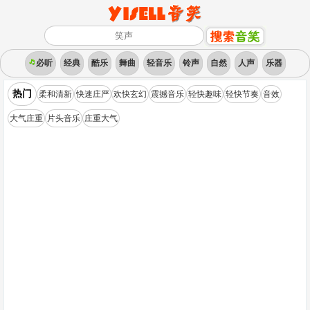
必听
经典
酷乐
舞曲
轻音乐
铃声
自然
人声
乐器
热门
柔和清新
快速庄严
欢快玄幻
震撼音乐
轻快趣味
轻快节奏
音效
大气庄重
片头音乐
庄重大气