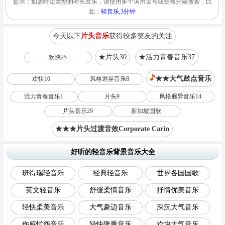
提示：如需特定类型的时长音乐，请使用多个词用逗号或空格分隔搜索，比
如：
轻音乐,3分钟
今天以下
片头音乐
获得较多笑友的关注
★片头30
★活力青春音乐37
欢快25
★★大气鼓点音乐
欢快10
风格迥异音乐8
活力青春音乐1
片头9
风格迥异音乐14
片头音乐29
新加坡国歌
★★★片头过渡音效Corporate Carin
好听的轻音乐背景音乐大全
班得瑞轻音乐
经典轻音乐
世界各国国歌
英文轻音乐
舒缓柔情音乐
抒情优美音乐
轻快柔美音乐
大气豪迈音乐
深沉大气音乐
伤感忧怨音乐
轻快隆重音乐
欢快大气音乐