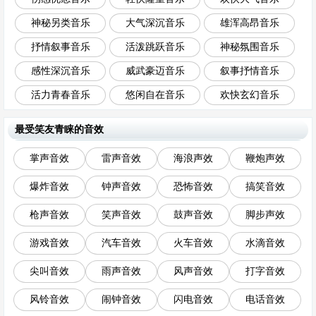
神秘另类音乐
大气深沉音乐
雄浑高昂音乐
抒情叙事音乐
活泼跳跃音乐
神秘氛围音乐
感性深沉音乐
威武豪迈音乐
叙事抒情音乐
活力青春音乐
悠闲自在音乐
欢快玄幻音乐
最受笑友青睐的音效
掌声音效
雷声音效
海浪声效
鞭炮声效
爆炸音效
钟声音效
恐怖音效
搞笑音效
枪声音效
笑声音效
鼓声音效
脚步声效
游戏音效
汽车音效
火车音效
水滴音效
尖叫音效
雨声音效
风声音效
打字音效
风铃音效
闹钟音效
闪电音效
电话音效