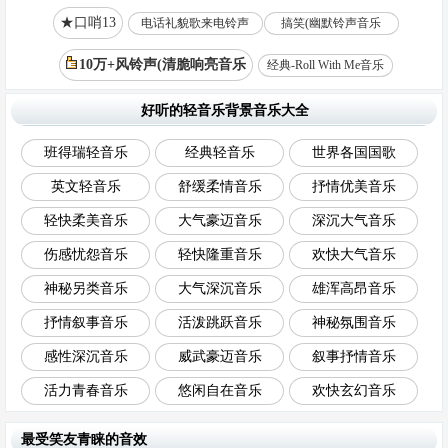
★口哨13
电话礼貌歌来电铃声
搞笑(幽默铃声音乐
10万+风铃声(清脆响亮音乐
经典-Roll With Me音乐
好听的轻音乐背景音乐大全
班得瑞轻音乐
经典轻音乐
世界各国国歌
英文轻音乐
舒缓柔情音乐
抒情优美音乐
轻快柔美音乐
大气豪迈音乐
深沉大气音乐
伤感忧怨音乐
轻快隆重音乐
欢快大气音乐
神秘另类音乐
大气深沉音乐
雄浑高昂音乐
抒情叙事音乐
活泼跳跃音乐
神秘氛围音乐
感性深沉音乐
威武豪迈音乐
叙事抒情音乐
活力青春音乐
悠闲自在音乐
欢快玄幻音乐
最受笑友青睐的音效