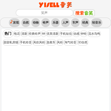
发现
自然
动物
铃声
乐器
人声
车声
经典
轻音乐
热门
电话
清新
经典铃声
钟
优美清新
手机短信
动感
钟铃
流水鸟鸣
甜甜私房猫
手机铃音
风吹风铃
急救车
风铃
淘气铃音
3D自然