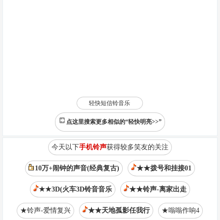
轻快短信铃音乐
点这里搜索更多相似的“轻快明亮>>”
今天以下
手机铃声
获得较多笑友的关注
10万+闹钟的声音(经典复古)
★★拨号和挂接01
★★3D(火车3D铃音音乐
★★铃声-离家出走
★铃声-爱情复兴
★★天地孤影任我行
★嗡嗡作响4