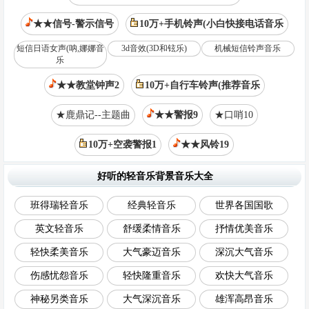
★★信号-警示信号
10万+手机铃声(小白快接电话音乐
短信日语女声(呐,娜娜音
3d音效(3D和铉乐)
机械短信铃声音乐
乐
★★教堂钟声2
10万+自行车铃声(推荐音乐
★鹿鼎记--主题曲
★★警报9
★口哨10
10万+空袭警报1
★★风铃19
好听的轻音乐背景音乐大全
班得瑞轻音乐
经典轻音乐
世界各国国歌
英文轻音乐
舒缓柔情音乐
抒情优美音乐
轻快柔美音乐
大气豪迈音乐
深沉大气音乐
伤感忧怨音乐
轻快隆重音乐
欢快大气音乐
神秘另类音乐
大气深沉音乐
雄浑高昂音乐