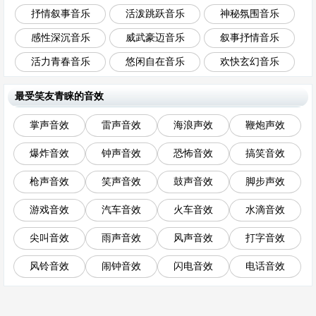
抒情叙事音乐
活泼跳跃音乐
神秘氛围音乐
感性深沉音乐
威武豪迈音乐
叙事抒情音乐
活力青春音乐
悠闲自在音乐
欢快玄幻音乐
最受笑友青睐的音效
掌声音效
雷声音效
海浪声效
鞭炮声效
爆炸音效
钟声音效
恐怖音效
搞笑音效
枪声音效
笑声音效
鼓声音效
脚步声效
游戏音效
汽车音效
火车音效
水滴音效
尖叫音效
雨声音效
风声音效
打字音效
风铃音效
闹钟音效
闪电音效
电话音效