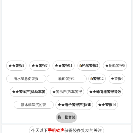
★★警报2
★★警报7
★★警报11
轮船警报3
★轮船警报6
潜水艇急促警报
轮船警报2
警报12
★警报6
★★警示声(机动车警
★警示声(汽车警报
★★蜂鸣器警报音效
潜水艇深沉的警
★★电子警报声(快速
★★警报14
换一批音笑
今天以下
手机铃声
获得较多笑友的关注