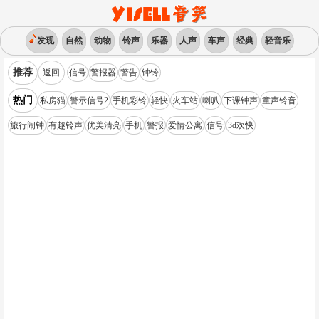
发现
自然
动物
铃声
乐器
人声
车声
经典
轻音乐
推荐
返回
信号
警报器
警告
钟铃
热门
私房猫
警示信号2
手机彩铃
轻快
火车站
喇叭
下课钟声
童声铃音
旅行闹钟
有趣铃声
优美清亮
手机
警报
爱情公寓
信号
3d欢快