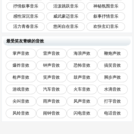
抒情叙事音乐
活泼跳跃音乐
神秘氛围音乐
感性深沉音乐
威武豪迈音乐
叙事抒情音乐
活力青春音乐
悠闲自在音乐
欢快玄幻音乐
最受笑友青睐的音效
掌声音效
雷声音效
海浪声效
鞭炮声效
爆炸音效
钟声音效
恐怖音效
搞笑音效
枪声音效
笑声音效
鼓声音效
脚步声效
游戏音效
汽车音效
火车音效
水滴音效
尖叫音效
雨声音效
风声音效
打字音效
风铃音效
闹钟音效
闪电音效
电话音效