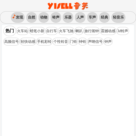
发现
自然
动物
铃声
乐器
人声
车声
经典
轻音乐
热门
火车站
蜡笔小新
自行车
火车飞驰
喇叭
旅行闹钟
震撼动感
3d铃声
高频信号
轻快动感
手机彩铃
个性铃音
门铃
钟铃
声呐信号
钟声