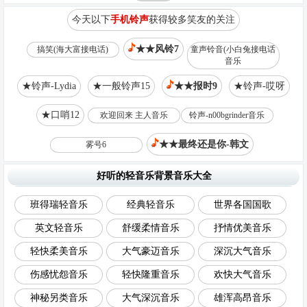
今天以下
手机铃声
获得较多笑友的关注
★★风铃7
搞笑(海大富接电话)
童声铃音(小白兔接电话
音乐
★铃声-Lydia
★一般铃声15
★★报时9
★铃声-哎呀
★口哨12
欢迎回来 主人音乐
铃声-n00bgrinder音乐
★★最终还是你-韩文
雾号6
好听的轻音乐背景音乐大全
班得瑞轻音乐
经典轻音乐
世界各国国歌
英文轻音乐
舒缓柔情音乐
抒情优美音乐
轻快柔美音乐
大气豪迈音乐
深沉大气音乐
伤感忧怨音乐
轻快隆重音乐
欢快大气音乐
神秘另类音乐
大气深沉音乐
雄浑高昂音乐